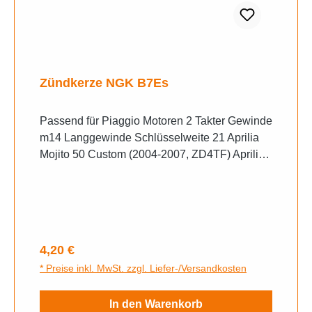
Zündkerze NGK B7Es
Passend für Piaggio Motoren 2 Takter Gewinde
m14 Langgewinde Schlüsselweite 21 Aprilia
Mojito 50 Custom (2004-2007, ZD4TF) Aprilia
Mojito 50 (2004, ZD4TF00) Aprilia Mojito 50
Custom (2008-2010, ZD4TF) Aprilia Scarabeo
50 (2-Takt, 2005-2006, ZD4THE) Aprilia
Scarabeo 50 Classic (2-Takt, 2018,
ZD4KPA00) Aprilia Scarabeo 50 (2-Takt, 2010-
Regulärer Preis:
4,20 €
2014, ZD4THG00) Aprilia Scarabeo 50 Street
* Preise inkl. MwSt. zzgl. Liefer-/Versandkosten
(2-Takt, 2018, ZD4KMA00) Aprilia Sport City
One 50 (2-Takt, 2008-2011, ZD4TCA00) Aprilia
In den Warenkorb
Sport City One 50 (2-Takt, 2010-2011,