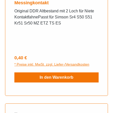
Messingkontakt
Original DDR Altbestand mit 2 Loch für Niete
KontaktfahnePasst für Simson Sr4 S50 S51
Kr51 Sr50 MZ ETZ TS ES
Regulärer Preis:
0,40 €
* Preise inkl. MwSt. zzgl. Liefer-/Versandkosten
In den Warenkorb