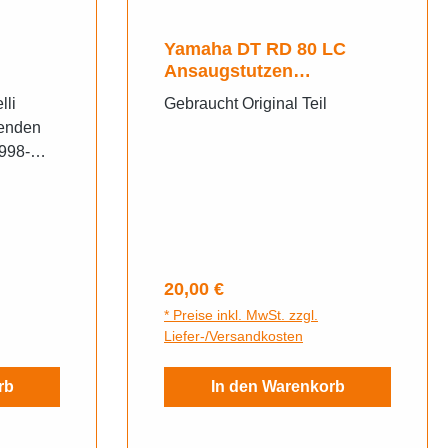
Yamaha DT RD 80 LC
Ansaugstutzen
CARBURETOR JOINT
lli
Gebraucht Original Teil
genden
1998-
aal
95-1998
/CAprilia
relli
Rally
Regulärer Preis:
20,00 €
* Preise inkl. MwSt. zzgl.
Rally 50
Liefer-/Versandkosten
i
 SR 50
rb
In den Warenkorb
izontaal
 1997-
aal