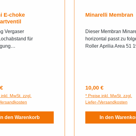
oke
Minarelli Membran
artventil
g Vergaser
Dieser Membran Minare
chabstand für
horizontal passt zu fol
igung
Roller Aprilia Area 51 
olbendurchmesser 7mm
2000 Minarelli Horizont
esser im Vergaser 8mm
L/CAprilia Gulliver 19
Minarelli Horizontaal A
Gulliver 1996-1998 Mina
Horizontaal L/CAprilia 
rer Preis:
Regulärer Preis:
 €
10,00 €
1996-1999 Minarelli
 inkl. MwSt. zzgl.
* Preise inkl. MwSt. zzgl.
Horizontaal L/CAprilia 
/Versandkosten
Liefer-/Versandkosten
A/C 1995-2000 Minarell
Horizontaal A/CAprilia
In den Warenkorb
In den Warenko
1997-2000 Minarelli hor
L/CAprilia SR WWW 50
2001 Minarelli horizont