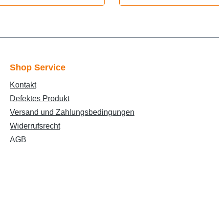
A/CAprilia SR50 1994
Minarelli horizontaal A/
Scarabeo 50 2T 1993-
Minarelli Horizontaal A
Sonic 1998-2007 Minare
Horizontaal A/CAprilia 
Shop Service
1998-2008 Minarelli
Kontakt
Horizontaal L/CMBK Bo
Defektes Produkt
2T tot 1999MBK Nitro L
Versand und Zahlungsbedingungen
Minarelli HorizontaalM
Ovetto 2T A/C Minarelli 
Widerrufsrecht
2002-2011MBK SpiritMa
AGB
F15 Firefox 1996-1998 
HorizontaalYamaha
AeroxYamaha Aerox R 
2013Yamaha Jog RYa
Jog RRYamaha Neo's 
1997-2011Yamaha
SliderYamaha Spy mina