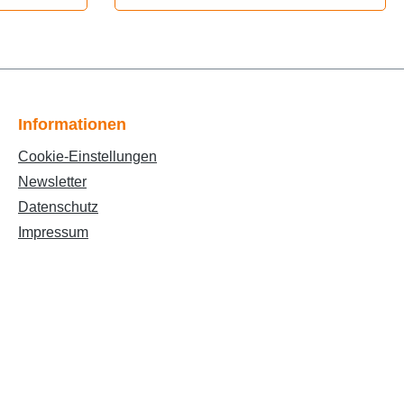
-1996
CAprilia
2006
/CAprilia
lli
Sonic
Informationen
Cookie-Einstellungen
oster
Newsletter
/C
Datenschutz
BK
hor.
Impressum
laguti
Minarelli
vanaf
maha
50 2T
relli