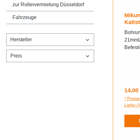
zur Rollervermietung Düsseldorf
Mikuni E-ch
Fahrzeuge
Kaltst
Bohrun
Hersteller
21mmLo
Befest
30mmK
Preis
Durchm
Regulä
14,00
* Preise
Liefer-