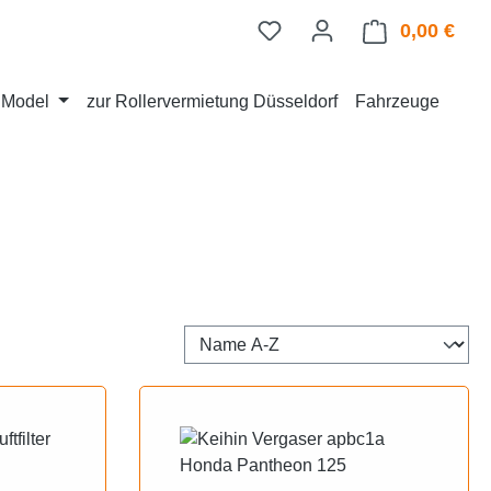
0,00 €
Ware
d Model
zur Rollervermietung Düsseldorf
Fahrzeuge