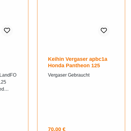
Keihin Vergaser apbc1a
Honda Pantheon 125
nLandFO
Vergaser Gebraucht
125
ed
BS
ORZA
Regulärer Preis:
70,00 €