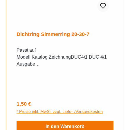
Dichtring Simmerring 20-30-7
Passt auf
Modell Katalog ZeichnungDUO4/1 DUO 4/1
Ausgabe
1976 KupplungsdeckelETS250 ETS250
Trophy-Sport Ausgabe
1969 GehäuseETZ125 ETZ125/150 Ausgabe
1985 GehäuseETZ125 ETZ125/150 Ausgabe
1985 GehäuseETZ125 ETZ125/150 Ausgabe
Regulärer Preis:
1,50 €
1985 Kurbelwelle,
* Preise inkl. MwSt. zzgl. Liefer-/Versandkosten
KolbenETZ125 ETZ125/150 Ausgabe
1985 Kurbelwelle,
In den Warenkorb
KolbenETZ125 ETZ125/150 Ausgabe