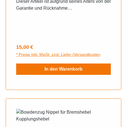
Dieser Artikel ist aufgrund seines Alters von der
Garantie und Rücknahme
ausgeschlossen.Gern sende wir ihnen bei
Unklarheiten weitere Fotos zu, schreiben sie
uns auf Whats App an.
Regulärer Preis:
15,00 €
* Preise inkl. MwSt. zzgl. Liefer-/Versandkosten
In den Warenkorb