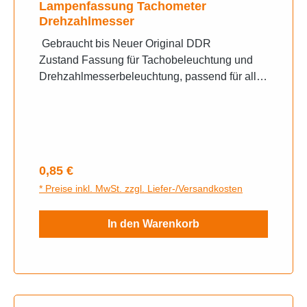
Lampenfassung Tachometer
Drehzahlmesser
Gebraucht bis Neuer Original DDR
Zustand Fassung für Tachobeleuchtung und
Drehzahlmesserbeleuchtung, passend für alle
MZ und Simson auch für andere Fahrzeuge
Verwendbar Die Fassung ist aus Messing.
Maße: .10mm Länge: 18mm. Zur Verwendung
im Tacho und Drehzahlmesser. Die passenden
Birnen mit Sockel BA7s unter weitere Artikel-
Regulärer Preis:
0,85 €
Leuchtmittel
* Preise inkl. MwSt. zzgl. Liefer-/Versandkosten
In den Warenkorb