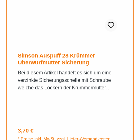
Simson Auspuff 28 Krümmer
Überwurfmutter Sicherung
Bei diesem Artikel handelt es sich um eine
verzinkte Sicherungsschelle mit Schraube
welche das Lockern der Krümmermutter
verhindert 28 mm Innendurchmesser.
Regulärer Preis:
3,70 €
* Preise inkl. MwSt. zzgl. Liefer-/Versandkosten