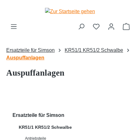
Zum Hauptinhalt springen
Ware
Ersatzteile für Simson
KR51/1 KR51/2 Schwalbe
Auspuffanlagen
Auspuffanlagen
Ersatzteile für Simson
KR51/1 KR51/2 Schwalbe
Antriebsteile