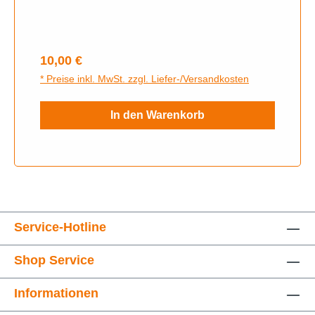
uns auf Whats App an.
Regulärer Preis:
10,00 €
* Preise inkl. MwSt. zzgl. Liefer-/Versandkosten
In den Warenkorb
Service-Hotline
Shop Service
Informationen