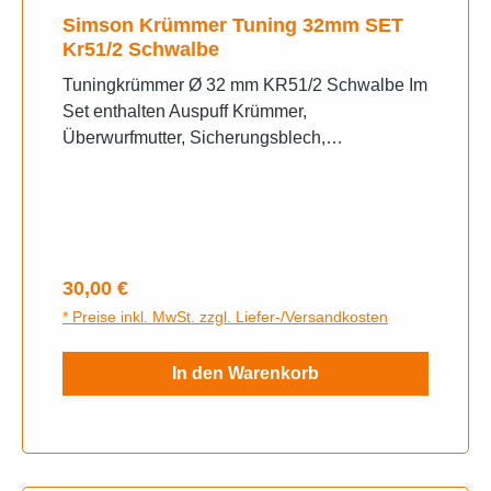
Simson Krümmer Tuning 32mm SET
Kr51/2 Schwalbe
Tuningkrümmer Ø 32 mm KR51/2 Schwalbe Im
Set enthalten Auspuff Krümmer,
Überwurfmutter, Sicherungsblech,
Sicherungsschelle oben Sicherungsschelle
zum Auspuff, Dichtungsring passend für
folgende Fahrzeugmodelle: KR51/2 Schwalbe
Regulärer Preis:
30,00 €
* Preise inkl. MwSt. zzgl. Liefer-/Versandkosten
In den Warenkorb