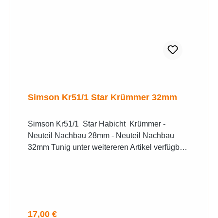
Simson Kr51/1 Star Krümmer 32mm
Simson Kr51/1 Star Habicht Krümmer -
Neuteil Nachbau 28mm - Neuteil Nachbau
32mm Tunig unter weitereren Artikel verfügbar
Versand Hermes nur innerhalb Deutschland
versichert Sendungsnummer (es wird
ausschließlich, nur mit Hermes versendet)
Versandrabatt wird für mehrere Artikel
gewährleistet, wir erstellen ihnen nach
Regulärer Preis:
17,00 €
Abschluss des Warenkorbes den