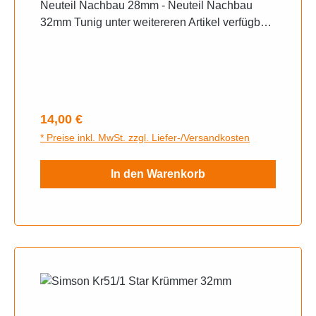
Neuteil Nachbau 28mm - Neuteil Nachbau
32mm Tunig unter weitereren Artikel verfügbar
Versand Hermes nur innerhalb Deutschland
versichert Sendungsnummer (es wird
ausschließlich, nur mit Hermes versendet)
Versandrabatt wird für mehrere Artikel
gewährleistet, wir erstellen ihnen nach
Regulärer Preis:
14,00 €
Abschluss des Warenkorbes den
* Preise inkl. MwSt. zzgl. Liefer-/Versandkosten
Versandwiderruf Rückgabe 14Tage
In den Warenkorb