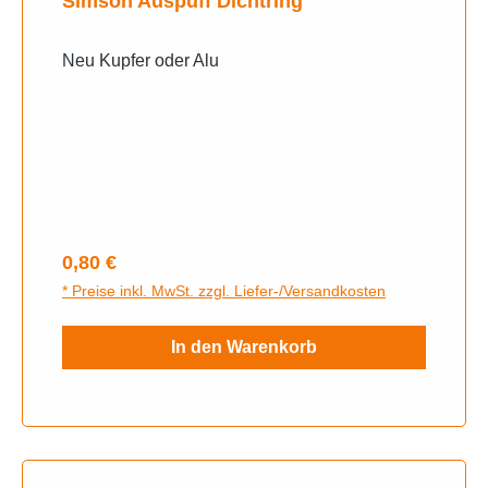
Simson Auspuff Dichtring
Neu Kupfer oder Alu
Regulärer Preis:
0,80 €
* Preise inkl. MwSt. zzgl. Liefer-/Versandkosten
In den Warenkorb