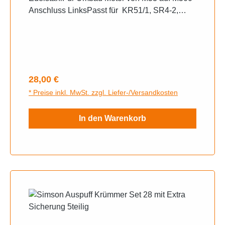
Anschluss LinksPasst für KR51/1, SR4-2,
SR4-4,
Regulärer Preis:
28,00 €
* Preise inkl. MwSt. zzgl. Liefer-/Versandkosten
In den Warenkorb