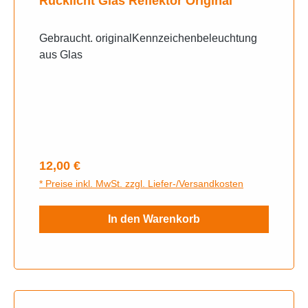
Rücklicht Glas Reflektor Original
Gebraucht. originalKennzeichenbeleuchtung
aus Glas
Regulärer Preis:
12,00 €
* Preise inkl. MwSt. zzgl. Liefer-/Versandkosten
In den Warenkorb