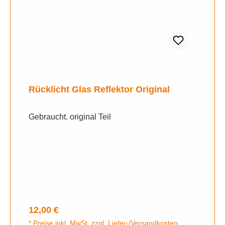
Rücklicht Glas Reflektor Original
Gebraucht. original Teil
Regulärer Preis:
12,00 €
* Preise inkl. MwSt. zzgl. Liefer-/Versandkosten