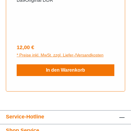
Ba9Original DDR
Regulärer Preis:
12,00 €
* Preise inkl. MwSt. zzgl. Liefer-/Versandkosten
In den Warenkorb
Service-Hotline
Shop Service