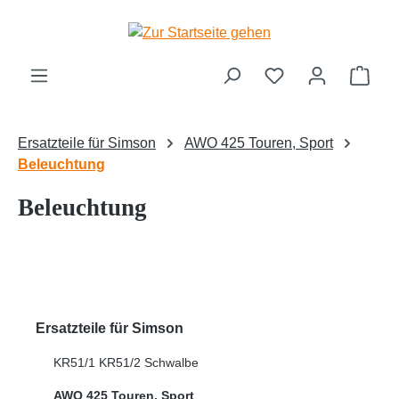
Zum Hauptinhalt springen
Ware
Ersatzteile für Simson
AWO 425 Touren, Sport
Beleuchtung
Beleuchtung
Ersatzteile für Simson
KR51/1 KR51/2 Schwalbe
AWO 425 Touren, Sport