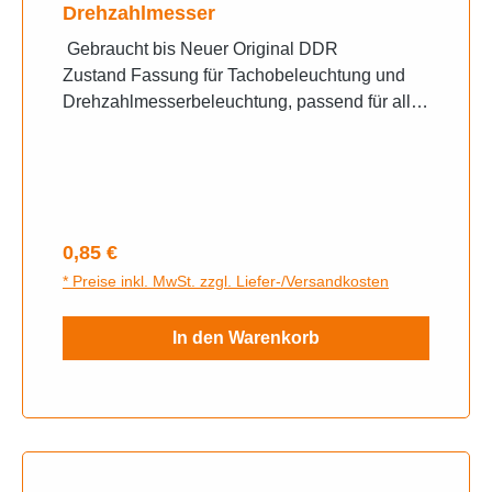
Drehzahlmesser
Gebraucht bis Neuer Original DDR
Zustand Fassung für Tachobeleuchtung und
Drehzahlmesserbeleuchtung, passend für alle
MZ und Simson auch für andere Fahrzeuge
Verwendbar Die Fassung ist aus Messing.
Maße: .10mm Länge: 18mm. Zur Verwendung
im Tacho und Drehzahlmesser. Die passenden
Birnen mit Sockel BA7s unter weitere Artikel-
Regulärer Preis:
0,85 €
Leuchtmittel
* Preise inkl. MwSt. zzgl. Liefer-/Versandkosten
In den Warenkorb