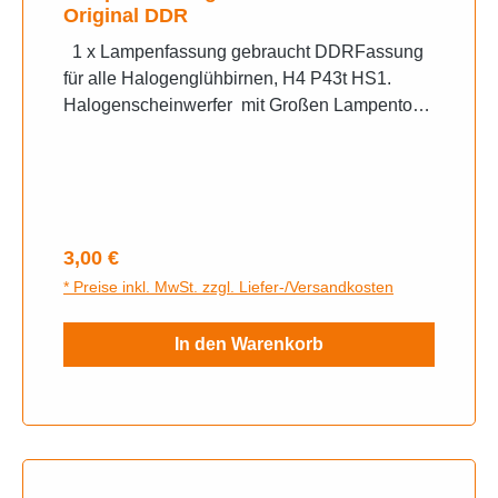
Original DDR
1 x Lampenfassung gebraucht DDRFassung
für alle Halogenglühbirnen, H4 P43t HS1.
Halogenscheinwerfer mit Großen Lampentopf.
Universell verwendbar. Ohne Flachstecker
kann mit Endhülse direkt Verschraubt werden
Gebrauchte Artikel sind von der Garantie und
Rücknahme ausgeschlossen. Gern senden wir
ihnen bei Unklarheiten weitere Fotos zu,
Regulärer Preis:
3,00 €
schreiben sie uns auf Whats App an.
* Preise inkl. MwSt. zzgl. Liefer-/Versandkosten
In den Warenkorb