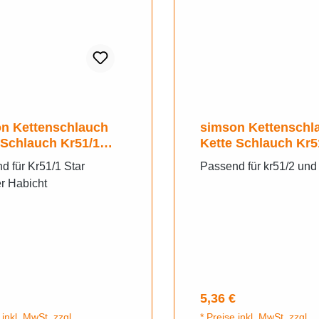
n Kettenschlauch
simson Kettenschl
 Schlauch Kr51/1
Kette Schlauch Kr5
Sperber Habicht
d für Kr51/1 Star
Passend für kr51/2 und
r Habicht
rer Preis:
Regulärer Preis:
5,36 €
 inkl. MwSt. zzgl.
* Preise inkl. MwSt. zzgl.