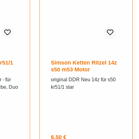
r51/1
Simson Ketten Ritzel 14z
s50 m53 Motor
 - für
original DDR Neu 14z für s50
be, Duo
kr51/1 star
 Standar
 KR51/1
Regulärer Preis:
6,50 €