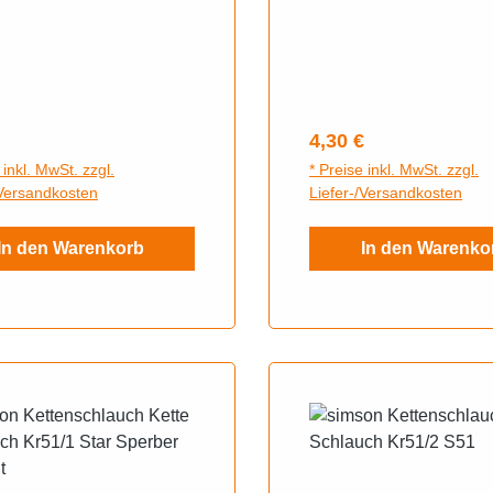
Sperber, KR51/2 Schwa
S50, S53, SR4-1 Spatz
SR4-4 Habicht, SR4-2 S
KR51/1 Schwalbe, S70
rer Preis:
Regulärer Preis:
4,30 €
 inkl. MwSt. zzgl.
* Preise inkl. MwSt. zzgl.
/Versandkosten
Liefer-/Versandkosten
In den Warenkorb
In den Warenko