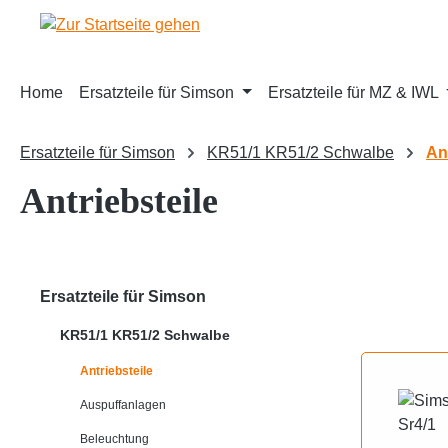
m Hauptinhalt springen
Zur Suche springen
Zur Hauptnavigation springen
Home
Ersatzteile für Simson
Ersatzteile für MZ & IWL
Ersatzteile für Simson
KR51/1 KR51/2 Schwalbe
An
Antriebsteile
Ersatzteile für Simson
KR51/1 KR51/2 Schwalbe
Antriebsteile
Auspuffanlagen
Beleuchtung