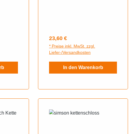
lbe,
ID.:884829Art. Nr.:AZM-10134-
, S51,
A-SHersteller:MZA
tar,
Regulärer Preis:
23,60 €
* Preise inkl. MwSt. zzgl.
Liefer-/Versandkosten
rb
In den Warenkorb