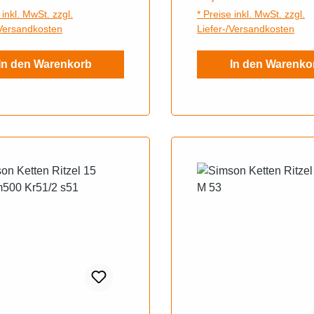
ugtyp: Duo 4/1, KR51/1
Glieder: 114Passend fü
 inkl. MwSt. zzgl.
* Preise inkl. MwSt. zzgl.
lbeAnzahl
Fahrzeughersteller: Si
/Versandkosten
Liefer-/Versandkosten
r: 114Passend für
ughersteller: Simson
In den Warenkorb
In den Warenko