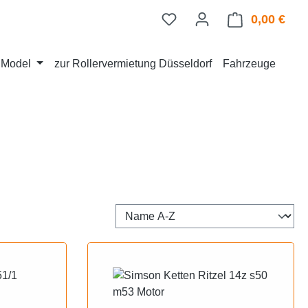
0,00 €
Ware
d Model
zur Rollervermietung Düsseldorf
Fahrzeuge