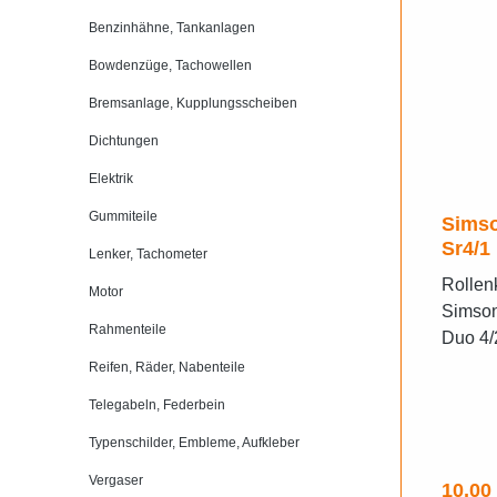
Benzinhähne, Tankanlagen
Bowdenzüge, Tachowellen
Bremsanlage, Kupplungsscheiben
Dichtungen
Elektrik
Gummiteile
Simso
Sr4/1
Lenker, Tachometer
Rollenk
Motor
Simso
Rahmenteile
Duo 4/
SpatzH
Reifen, Räder, Nabenteile
Autom
Telegabeln, Federbein
N: 100
Typenschilder, Embleme, Aufkleber
ardKug
LagerP
Vergaser
Regulä
10,00