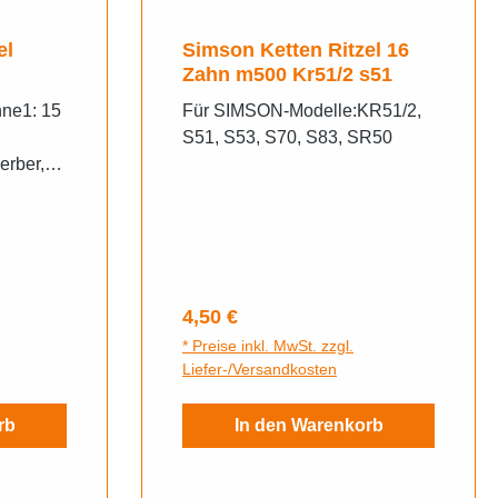
el
Simson Ketten Ritzel 16
Zahn m500 Kr51/2 s51
hne1: 15
Für SIMSON-Modelle:KR51/2,
S51, S53, S70, S83, SR50
erber,
R4-2
Regulärer Preis:
4,50 €
* Preise inkl. MwSt. zzgl.
Liefer-/Versandkosten
rb
In den Warenkorb