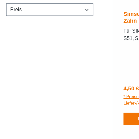
Preis
Simso
Zahn 
Für SI
S51, S
Regulä
4,50 €
* Preise
Liefer-