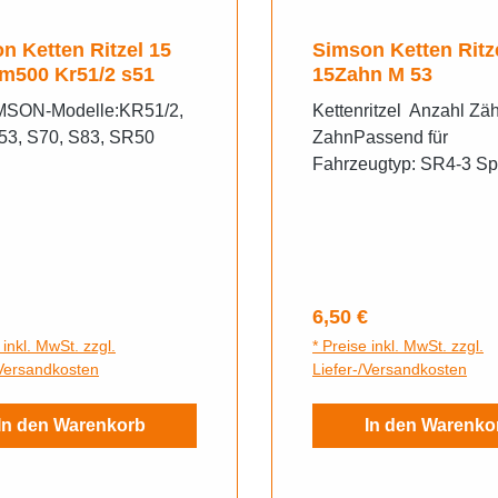
n Ketten Ritzel 15
Simson Ketten Ritz
m500 Kr51/2 s51
15Zahn M 53
MSON-Modelle:KR51/2,
Kettenritzel Anzahl Zä
53, S70, S83, SR50
ZahnPassend für
Fahrzeugtyp: SR4-3 Sp
S50, SR4-4 Habicht, S
Star, KR51/1 Schwalbe
rer Preis:
Regulärer Preis:
6,50 €
 inkl. MwSt. zzgl.
* Preise inkl. MwSt. zzgl.
/Versandkosten
Liefer-/Versandkosten
In den Warenkorb
In den Warenko