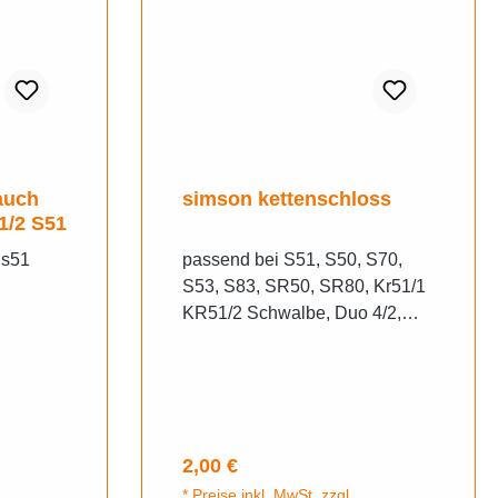
auch
simson kettenschloss
1/2 S51
 s51
passend bei S51, S50, S70,
S53, S83, SR50, SR80, Kr51/1
KR51/2 Schwalbe, Duo 4/2,
Vogelserie,Hochwertig
verarbeitet, 3-teilig!Passende
Ketten, Kettenschläuche &
Kettenkästen finden Sie im
Shop1x Kettenschloss(1/2x5,4,
Regulärer Preis:
2,00 €
ersetzt Teilenummer: 198330
* Preise inkl. MwSt. zzgl.