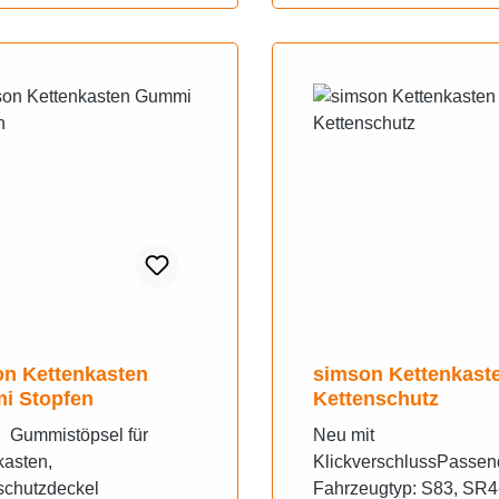
n Kettenkasten
simson Kettenkast
i Stopfen
Kettenschutz
 Gummistöpsel für
Neu mit
kasten,
KlickverschlussPassend
schutzdeckel
Fahrzeugtyp: S83, SR4