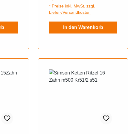
r
* Preise inkl. MwSt. zzgl.
mson
Liefer-/Versandkosten
rb
In den Warenkorb