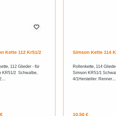
n Kette 112 Kr51/2
Simson Kette 114 K
ette, 112 Glieder - für
Rollenkette, 114 Glieder
n KR51/2 Schwalbe,
Simson KR51/1 Schwal
2
4/1Hersteller: Renner
ersteller: Renner
AutomotiveAusführung:
otiveSKU: 10000439MP
dKugellager: ohne
00439Ausführung: Stand
LagerPassend für
ellager: ohne
Fahrzeugtyp: Duo 4/1,
assend für
SchwalbeAnzahl
rer Preis:
Regulärer Preis:
 €
10,50 €