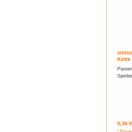
simso
Kette
Star 
Passen
Sperbe
Regulä
5,36 €
* Preise