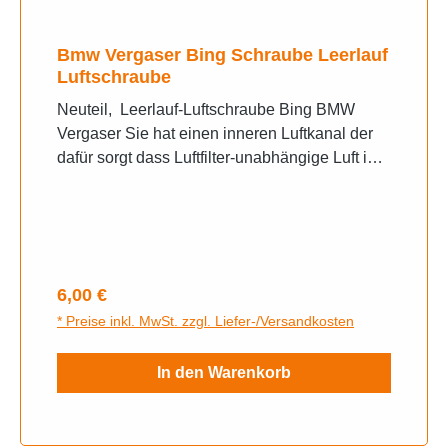
Bmw Vergaser Bing Schraube Leerlauf
Luftschraube
Neuteil, Leerlauf-Luftschraube Bing BMW
Vergaser Sie hat einen inneren Luftkanal der
dafür sorgt dass Luftfilter-unabhängige Luft ins
Leerlaufsystem gelangt.Hierdurch wird das
Pendeln des Standgases verhindert.
Regulärer Preis:
6,00 €
* Preise inkl. MwSt. zzgl. Liefer-/Versandkosten
In den Warenkorb