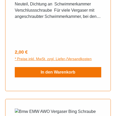
Neuteil, Dichtung an Schwimmerkammer
Verschlussschraube Für viele Vergaser mit
angeschraubter Schwimmerkammer, bei denen
die Hauptdüse NICHT in der Zentralschraube
sitzt.Sowie passend für diverse Triumph
Vergaser
Regulärer Preis:
2,00 €
* Preise inkl. MwSt. zzgl. Liefer-/Versandkosten
In den Warenkorb