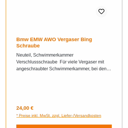
Bmw EMW AWO Vergaser Bing
Schraube
Neuteil, Schwimmerkammer
Verschlussschraube Für viele Vergaser mit
angeschraubter Schwimmerkammer, bei denen
die Hauptdüse NICHT in der Zentralschraube
sitzt.Sowie passend für diverse Triumph
Vergaser Gewinde M15x1
Regulärer Preis:
24,00 €
* Preise inkl. MwSt. zzgl. Liefer-/Versandkosten