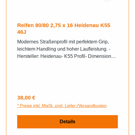
Reifen 80/80 2,75 x 16 Heidenau K55
46J
Modernes Straßenprofil mit perfektem Grip,
leichtem Handling und hoher Laufleistung. -
Hersteller: Heidenau- K55 Profil- Dimension
des Reifens ist 2,75 x 16
Regulärer Preis:
38,00 €
* Preise inkl. MwSt. zzgl. Liefer-/Versandkosten
Details