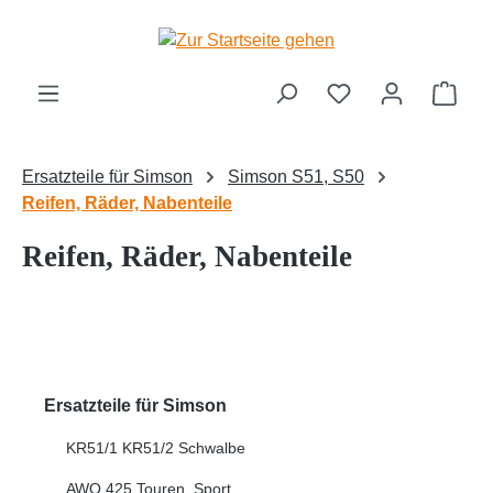
Zum Hauptinhalt springen
Ware
Ersatzteile für Simson
Simson S51, S50
Reifen, Räder, Nabenteile
Reifen, Räder, Nabenteile
Ersatzteile für Simson
KR51/1 KR51/2 Schwalbe
AWO 425 Touren, Sport