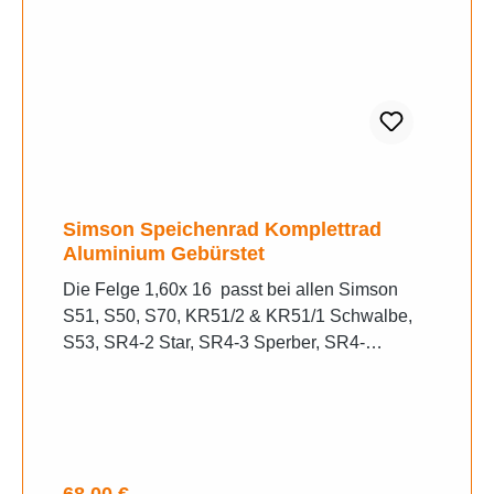
Simson Speichenrad Komplettrad
Aluminium Gebürstet
Die Felge 1,60x 16 passt bei allen Simson
S51, S50, S70, KR51/2 & KR51/1 Schwalbe,
S53, SR4-2 Star, SR4-3 Sperber, SR4-
4 Habicht, Duo 4/1 & 4/2 Aluminium Felge
Gebürstet
Regulärer Preis:
68,00 €