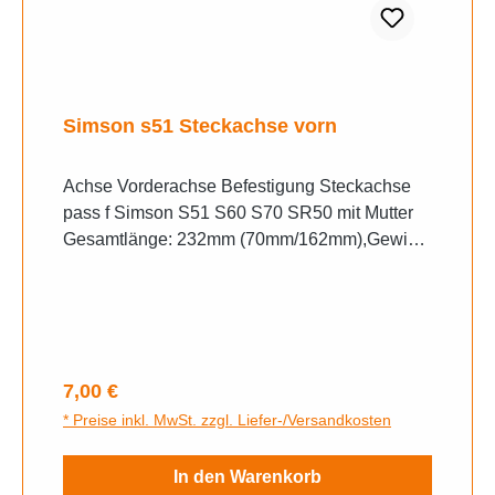
Simson s51 Steckachse vorn
Achse Vorderachse Befestigung Steckachse
pass f Simson S51 S60 S70 SR50 mit Mutter
Gesamtlänge: 232mm (70mm/162mm),Gewind
elänge: ca. 25mm (M12x1,5
Feingewinde)Durchmesser: 12mm,Durchmess
er Bund: 15mm,Durchmesser
Montagebohrung: 8mm,Ausführung: Stahl
verzinkt,Festigkeitsklasse: 10.9
Regulärer Preis:
7,00 €
* Preise inkl. MwSt. zzgl. Liefer-/Versandkosten
In den Warenkorb