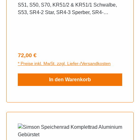
S51, S50, S70, KR51/2 & KR51/1 Schwalbe,
S53, SR4-2 Star, SR4-3 Sperber, SR4-
4 Habicht, Duo 4/1 & 4/2 Aluminium Poliert mit
Edelstahl Speichen
Regulärer Preis:
72,00 €
* Preise inkl. MwSt. zzgl. Liefer-/Versandkosten
In den Warenkorb