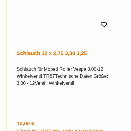
Schlauch 12 x 2,75 3,00 3,25
Schlauch für Moped Roller Vespa 3.00-12
Winkelventil TR87Technische Daten:Größe:
3.00 - 12Ventil: Winkelventil
Regulärer Preis:
10,00 €
* Preise inkl. MwSt. zzgl. Liefer-/Versandkosten