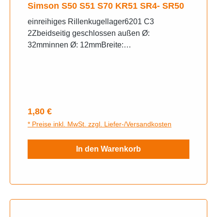
Simson S50 S51 S70 KR51 SR4- SR50
einreihiges Rillenkugellager6201 C3
2Zbeidseitig geschlossen außen Ø:
32mminnen Ø: 12mmBreite:
10mmGrenzdrehzahl: 36000
U/minReferenzdrehzahl: 20000 U/minfür
Radnabe
Regulärer Preis:
1,80 €
* Preise inkl. MwSt. zzgl. Liefer-/Versandkosten
In den Warenkorb