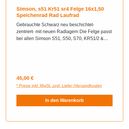
Simson, s51 Kr51 sr4 Felge 16x1,50
Speichenrad Rad Laufrad
Gebrauchte Schwarz neu beschichtet-
zentriert- mit neuen Radlagern Die Felge passt
bei allen Simson S51, S50, S70, KR51/2 &
KR51/1 Schwalbe, S53, SR4-2 Star, SR4-3
Sperber, SR4-4 Habicht, Duo 4/1 & 4/2 und
vielen weiteren!
Regulärer Preis:
45,00 €
* Preise inkl. MwSt. zzgl. Liefer-/Versandkosten
In den Warenkorb