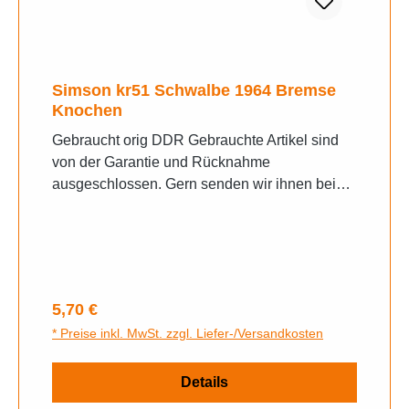
Simson kr51 Schwalbe 1964 Bremse
Knochen
Gebraucht orig DDR Gebrauchte Artikel sind
von der Garantie und Rücknahme
ausgeschlossen. Gern senden wir ihnen bei
Unklarheiten weitere Fotos zu, schreiben sie
uns auf Whats App an.
Regulärer Preis:
5,70 €
* Preise inkl. MwSt. zzgl. Liefer-/Versandkosten
Details