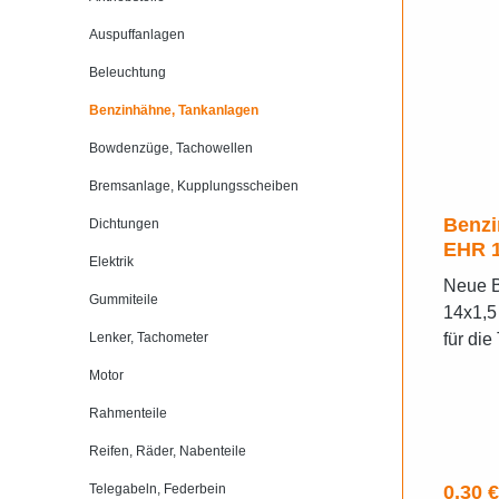
Auspuffanlagen
Beleuchtung
Benzinhähne, Tankanlagen
Bowdenzüge, Tachowellen
Bremsanlage, Kupplungsscheiben
Benzi
Dichtungen
EHR 1
Elektrik
Neue B
Gummiteile
14x1,5 
Lenker, Tachometer
für di
BK350,
Motor
Simso
Rahmenteile
Reifen, Räder, Nabenteile
Regulä
Telegabeln, Federbein
0,30 €