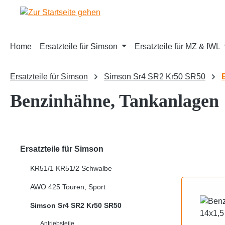
m Hauptinhalt springen
Zur Suche springen
Zur Hauptnavigation springen
Home
Ersatzteile für Simson
Ersatzteile für MZ & IWL
Ersatzteile für Simson
Simson Sr4 SR2 Kr50 SR50
Benzinhähne, Tankanlagen
Ersatzteile für Simson
KR51/1 KR51/2 Schwalbe
AWO 425 Touren, Sport
Simson Sr4 SR2 Kr50 SR50
Antriebsteile