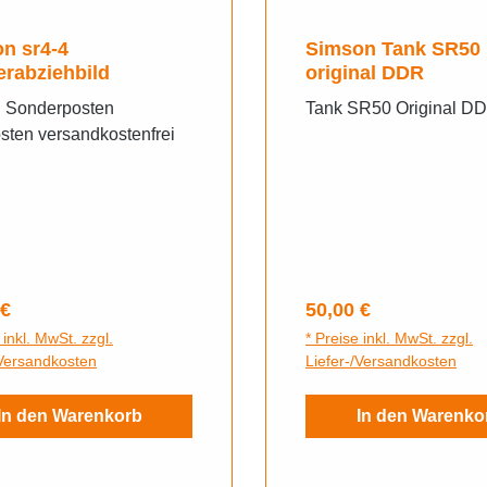
n sr4-4
Simson Tank SR50
rabziehbild
original DDR
 Sonderposten
Tank SR50 Original D
sten versandkostenfrei
rer Preis:
Regulärer Preis:
 €
50,00 €
 inkl. MwSt. zzgl.
* Preise inkl. MwSt. zzgl.
/Versandkosten
Liefer-/Versandkosten
In den Warenkorb
In den Warenko