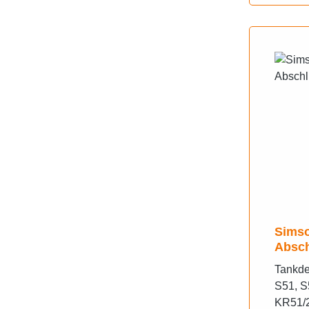
Simso
Absch
Tankde
S51, S
KR51/2