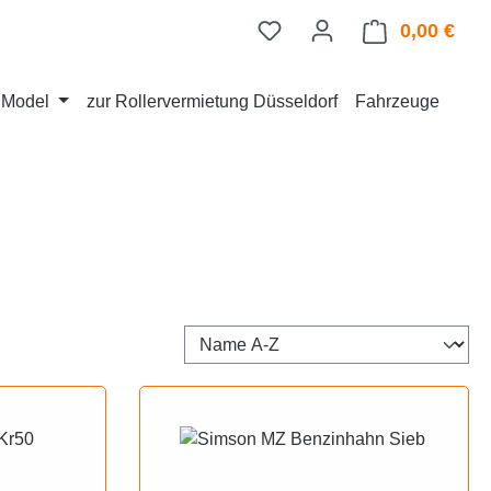
0,00 €
Ware
d Model
zur Rollervermietung Düsseldorf
Fahrzeuge