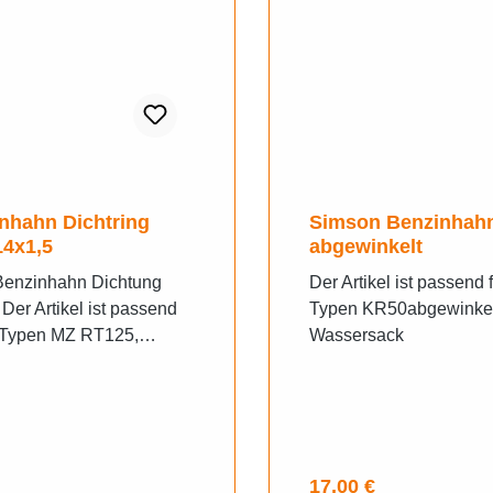
nhahn Dichtring
Simson Benzinhah
4x1,5
abgewinkelt
enzinhahn Dichtung
Der Artikel ist passend 
Der Artikel ist passend
Typen KR50abgewinkel
e Typen MZ RT125,
Wassersack
 ES, ETS, TS, ETZ, alle
n Mopeds
rer Preis:
Regulärer Preis:
17,00 €