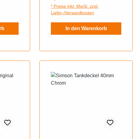
TS250, TS250/1, ETZ125,
* Preise inkl. MwSt. zzgl.
ETZ150, ETZ250, ETZ251,
Liefer-/Versandkosten
ETZ301.
rb
In den Warenkorb