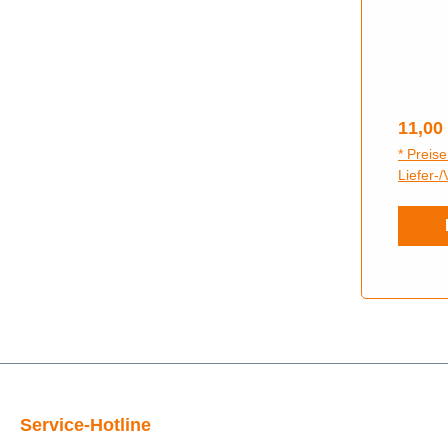
SR80, 
Star, 
S53, S
Regulä
11,00
* Preise
Liefer-
Service-Hotline