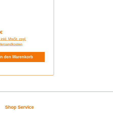
SR4-1 Spatz, SR4-2
SR4-4 Habicht, SR1, SR2,
83
rer Preis:
 €
 inkl. MwSt. zzgl.
/Versandkosten
In den Warenkorb
Shop Service