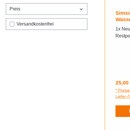
Preis
Simso
Wasse
Filter hinzufügen: Versandkostenfrei
Versandkostenfrei
1x Neu
Restpo
Regulä
25,00
* Preise
Liefer-