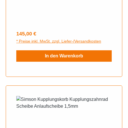
der schon so Schwachen Bremsanlage mit
16Zoll Radden passenden Bremsbowdenzug
unter BowdenzügeDie Anlage ist ein Produkt
von Venandi
Regulärer Preis:
145,00 €
* Preise inkl. MwSt. zzgl. Liefer-/Versandkosten
In den Warenkorb