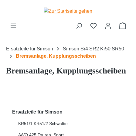
Zum Hauptinhalt springen
Ware
Ersatzteile für Simson
Simson Sr4 SR2 Kr50 SR50
Bremsanlage, Kupplungsscheiben
Bremsanlage, Kupplungsscheiben
Ersatzteile für Simson
KR51/1 KR51/2 Schwalbe
AWO 425 Touren, Sport