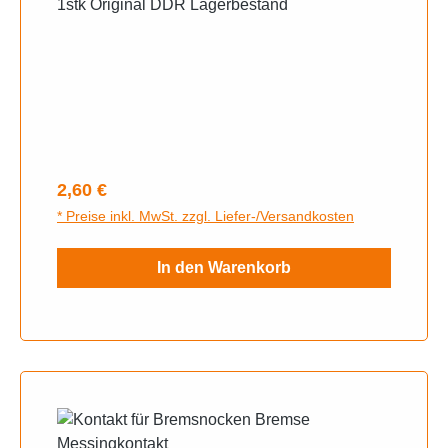
1stk Original DDR Lagerbestand
Regulärer Preis:
2,60 €
* Preise inkl. MwSt. zzgl. Liefer-/Versandkosten
In den Warenkorb