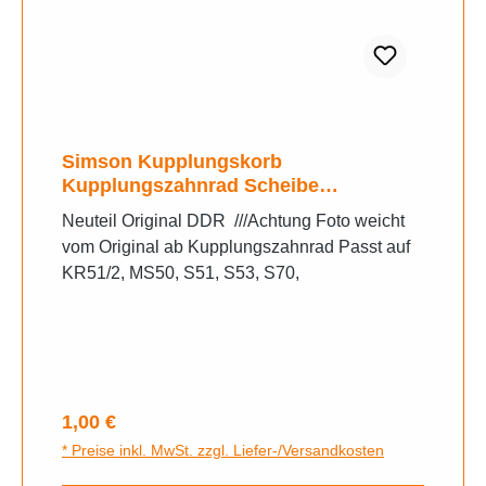
Simson Kupplungskorb
Kupplungszahnrad Scheibe
Anlaufscheibe 1,5mm
Neuteil Original DDR ///Achtung Foto weicht
vom Original ab Kupplungszahnrad Passt auf
KR51/2, MS50, S51, S53, S70,
Regulärer Preis:
1,00 €
* Preise inkl. MwSt. zzgl. Liefer-/Versandkosten