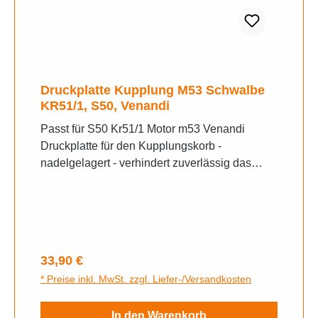
Druckplatte Kupplung M53 Schwalbe
KR51/1, S50, Venandi
Passt für S50 Kr51/1 Motor m53 Venandi
Druckplatte für den Kupplungskorb -
nadelgelagert - verhindert zuverlässig das
Verschweißen der Kupplungsdruckstifte-
bessere Dosierbarkeit der Kupplung-
einstellbarer Druckpunkt mit Hilfe der
Madenschraube- kein Austausch der
Verschlussschraube notwendig- die 4x M5
Regulärer Preis:
33,90 €
Schrauben müssen mit Schraubensicherung
* Preise inkl. MwSt. zzgl. Liefer-/Versandkosten
blau (mittelfest) gesichert werden- inkl.
Montagematerial
In den Warenkorb