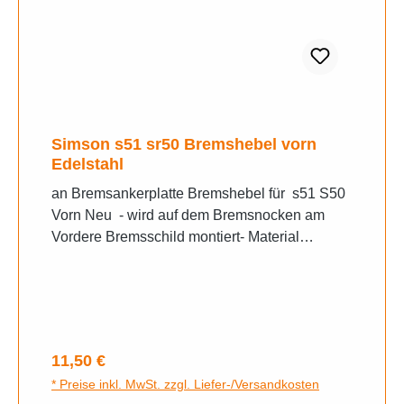
Simson s51 sr50 Bremshebel vorn
Edelstahl
an Bremsankerplatte Bremshebel für s51 S50
Vorn Neu - wird auf dem Bremsnocken am
Vordere Bremsschild montiert- Material
Edelstahl- gerade Version- passende Modelle:
S50, S51, S53, S70, - original Simson*
Nummer: 487511
Regulärer Preis:
11,50 €
* Preise inkl. MwSt. zzgl. Liefer-/Versandkosten