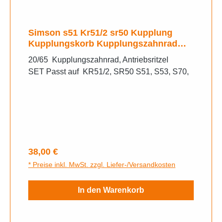
Simson s51 Kr51/2 sr50 Kupplung
Kupplungskorb Kupplungszahnrad
65/20 Zähne
20/65 Kupplungszahnrad, Antriebsritzel
SET Passt auf KR51/2, SR50 S51, S53, S70,
Regulärer Preis:
38,00 €
* Preise inkl. MwSt. zzgl. Liefer-/Versandkosten
In den Warenkorb