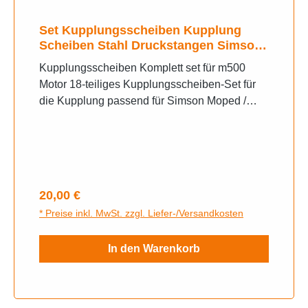
Set Kupplungsscheiben Kupplung
Scheiben Stahl Druckstangen Simson
S51 KR51 2
Kupplungsscheiben Komplett set für m500
Motor 18-teiliges Kupplungsscheiben-Set für
die Kupplung passend für Simson Moped /
Mokick S51, S53, S70, S83, SR50, SR80,
KR51/2 Schwalbe, M531, M541, M741.Das Set
beinhaltet:4x Sechskantschraube M5x12
DIN9334x Sicherungsblech für Druckplatte1x
Sechskantmutter M12x1,5 DIN9341x
Regulärer Preis:
20,00 €
Sicherungsblech für Kupplungsmitnehmer1x
* Preise inkl. MwSt. zzgl. Liefer-/Versandkosten
verstärkte Tellerfeder 1,6mm3x
Kupplungslamelle4x Kupplungsscheibe
In den Warenkorb