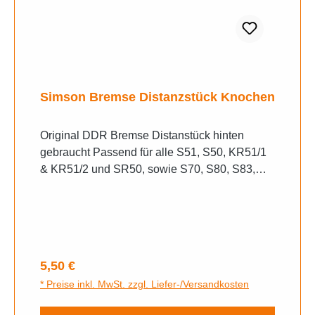
Simson Bremse Distanzstück Knochen
Original DDR Bremse Distanstück hinten
gebraucht Passend für alle S51, S50, KR51/1
& KR51/2 und SR50, sowie S70, S80, S83,
SR80, SR4-1 Spatz, SR4-2 & SR4-2/1 Star,
SR4-3 Sperber, SR4-4
Regulärer Preis:
5,50 €
* Preise inkl. MwSt. zzgl. Liefer-/Versandkosten