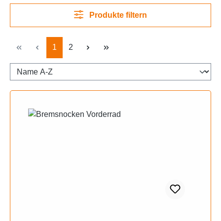
Produkte filtern
Seite
Seite
1
2