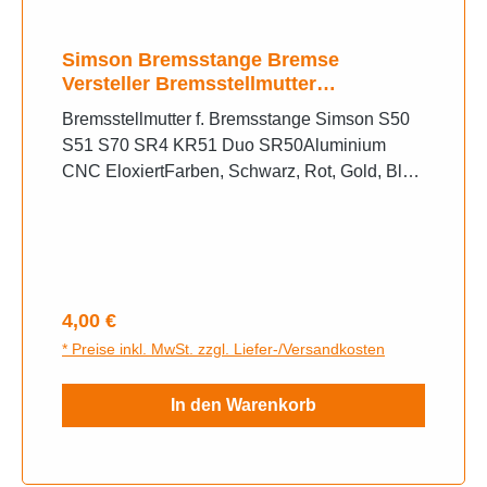
Simson Bremsstange Bremse
Versteller Bremsstellmutter
Bremsstange S50 S51 S70 SR4 KR51
Bremsstellmutter f. Bremsstange Simson S50
Duo SR50
S51 S70 SR4 KR51 Duo SR50Aluminium
CNC EloxiertFarben, Schwarz, Rot, Gold, Blau
bitte bei der Bestellung angeben
Regulärer Preis:
4,00 €
* Preise inkl. MwSt. zzgl. Liefer-/Versandkosten
In den Warenkorb