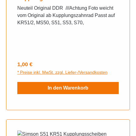
Anlaufscheibe 1mm
Neuteil Original DDR ///Achtung Foto weicht
vom Original ab Kupplungszahnrad Passt auf
KR51/2, MS50, S51, S53, S70,
Regulärer Preis:
1,00 €
* Preise inkl. MwSt. zzgl. Liefer-/Versandkosten
In den Warenkorb