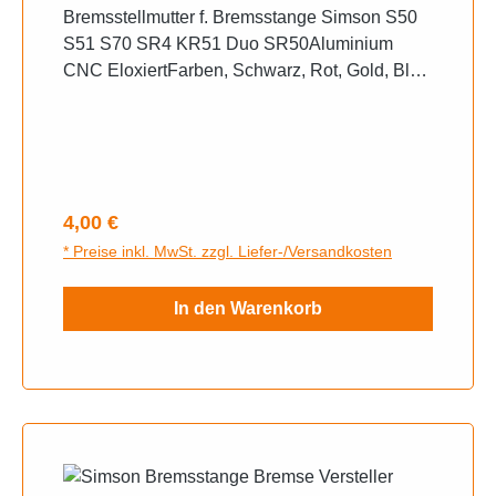
Bremsstange S50 S51 S70 SR4 KR51
Bremsstellmutter f. Bremsstange Simson S50
Duo SR50
S51 S70 SR4 KR51 Duo SR50Aluminium
CNC EloxiertFarben, Schwarz, Rot, Gold, Blau
bitte bei der Bestellung angeben
Regulärer Preis:
4,00 €
* Preise inkl. MwSt. zzgl. Liefer-/Versandkosten
In den Warenkorb