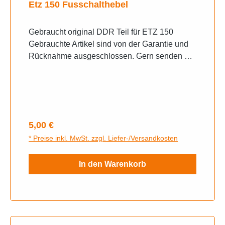
Etz 150 Fusschalthebel
Gebraucht original DDR Teil für ETZ 150
Gebrauchte Artikel sind von der Garantie und
Rücknahme ausgeschlossen. Gern senden wir
ihnen bei Unklarheiten weitere Fotos zu,
schreiben sie uns auf Whats App an.
Regulärer Preis:
5,00 €
* Preise inkl. MwSt. zzgl. Liefer-/Versandkosten
In den Warenkorb