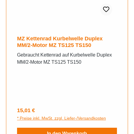
MZ Kettenrad Kurbelwelle Duplex
MM/2-Motor MZ TS125 TS150
Gebraucht Kettenrad auf Kurbelwelle Duplex
MM/2-Motor MZ TS125 TS150
Regulärer Preis:
15,01 €
* Preise inkl. MwSt. zzgl. Liefer-/Versandkosten
In den Warenkorb