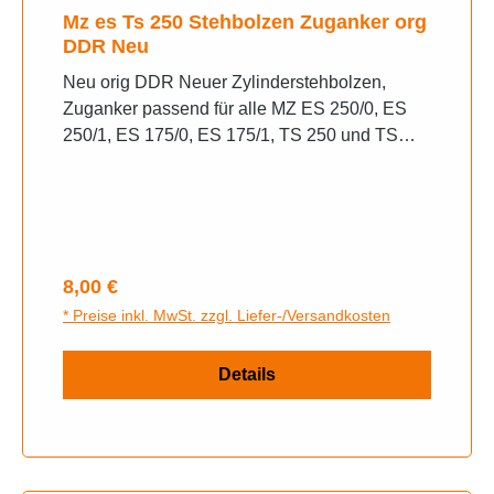
Mz es Ts 250 Stehbolzen Zuganker org
DDR Neu
Neu orig DDR Neuer Zylinderstehbolzen,
Zuganker passend für alle MZ ES 250/0, ES
250/1, ES 175/0, ES 175/1, TS 250 und TS
250/1. Dieser Zylinderbolzen dient zur
Befestigung von Zylinderkopf und Zylinder am
Motorgehäuse. Das Gewinde des Bolzen ist
M8. Für einen Motor benötigt man 4 Stück.
Länge ca. 185mm MZ Nummer: 05-41.054, 05-
Regulärer Preis:
8,00 €
841.11-1 05-841.11-0
* Preise inkl. MwSt. zzgl. Liefer-/Versandkosten
Details