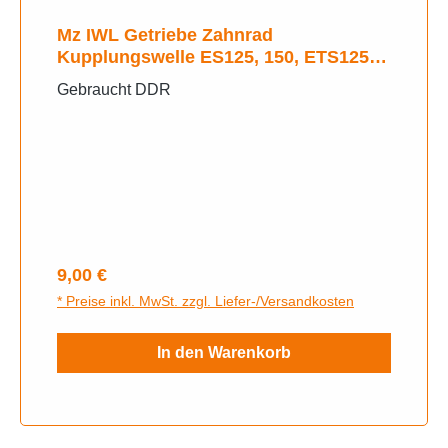
Mz IWL Getriebe Zahnrad
Kupplungswelle ES125, 150, ETS125,
150, TS125, 150
Gebraucht DDR
Regulärer Preis:
9,00 €
* Preise inkl. MwSt. zzgl. Liefer-/Versandkosten
In den Warenkorb