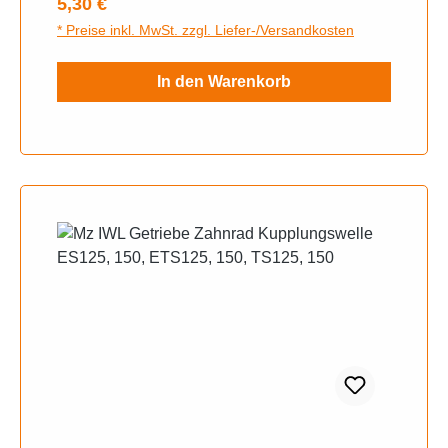
Regulärer Preis:
5,30 €
* Preise inkl. MwSt. zzgl. Liefer-/Versandkosten
In den Warenkorb