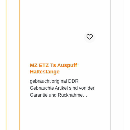
MZ ETZ Ts Auspuff
Haltestange
gebraucht original DDR
Gebrauchte Artikel sind von der
Garantie und Rücknahme
ausgeschlossen. Gern senden wir
ihnen bei Unklarheiten weitere
Fotos zu, schreiben sie uns auf
Whats App an.