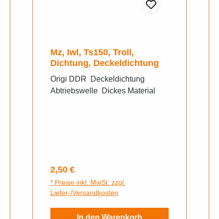
Mz, Iwl, Ts150, Troll,
Dichtung, Deckeldichtung
Origi DDR Deckeldichtung
Abtriebswelle Dickes Material
Regulärer Preis:
2,50 €
* Preise inkl. MwSt. zzgl.
Liefer-/Versandkosten
In den Warenkorb