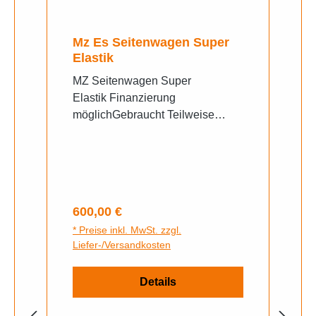
Mz Es Seitenwagen Super
Elastik
MZ Seitenwagen Super
Elastik Finanzierung
möglichGebraucht Teilweise
Neuteile , einige Sachen müssen
noch Bearbeitet werden, Genaue
Beschreibung auf telefonische
Anfrage
Regulärer Preis:
600,00 €
* Preise inkl. MwSt. zzgl.
Liefer-/Versandkosten
Details