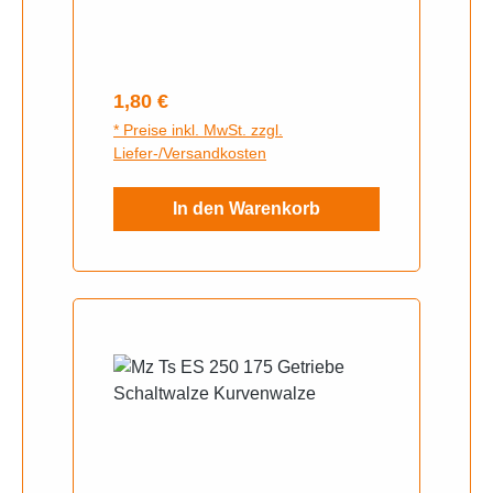
Scheinwerfergehäuse.Abmessun
gen:Gesamthöhe:
7 mmAußendurchmesser (oben):
18 mmAußendurchmesser
Regulärer Preis:
1,80 €
(unten): ca. 15,3
* Preise inkl. MwSt. zzgl.
mmLieferumfang:1 x Kontrollglas
Liefer-/Versandkosten
In den Warenkorb