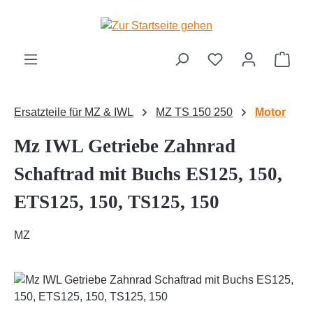
Zum Hauptinhalt springen
Ware
Ersatzteile für MZ & IWL
MZ TS 150 250
Motor
Mz IWL Getriebe Zahnrad
Schaftrad mit Buchs ES125, 150,
ETS125, 150, TS125, 150
MZ
Bildergalerie überspringen