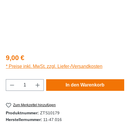
Regulärer Preis:
9,00 €
* Preise inkl. MwSt. zzgl. Liefer-/Versandkosten
Produkt Anzahl: Gib den gewünschten Wert e
In den Warenkorb
Zum Merkzettel hinzufügen
Produktnummer:
ZTS10179
Herstellernummer:
11-47.016