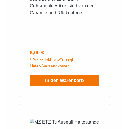
Gebrauchte Artikel sind von der
Garantie und Rücknahme
ausgeschlossen. Gern senden wir
ihnen bei Unklarheiten weitere
Fotos zu, schreiben sie uns auf
Whats App an.
Regulärer Preis:
8,00 €
* Preise inkl. MwSt. zzgl.
Liefer-/Versandkosten
In den Warenkorb