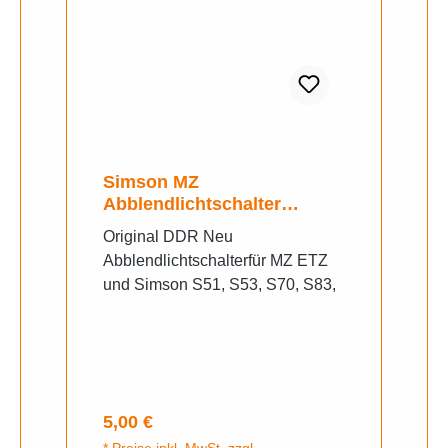
Simson MZ
Abblendlichtschalter
Kombischalter
Original DDR Neu
Abblendlichtschalterfür MZ ETZ
und Simson S51, S53, S70, S83,
Regulärer Preis:
5,00 €