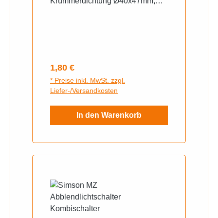
Krümmerdichtung Ø40x47mm,
ETZ250, ES250, TS250 Bitte bei
der Bestellung angeben welcher
benötigt wird
Regulärer Preis:
1,80 €
* Preise inkl. MwSt. zzgl.
Liefer-/Versandkosten
In den Warenkorb