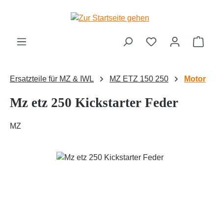
Zum Hauptinhalt springen
Ware
Ersatzteile für MZ & IWL
MZ ETZ 150 250
Motor
Mz etz 250 Kickstarter Feder
MZ
Bildergalerie überspringen