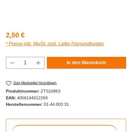
Regulärer Preis:
2,50 €
* Preise inkl. MwSt. zzgl. Liefer-/Versandkosten
Produkt Anzahl: Gib den gewünschten Wert e
In den Warenkorb
Zum Merkzettel hinzufügen
Produktnummer:
ZTS10863
EAN:
4056144012269
Herstellernummer:
01-44.003 31