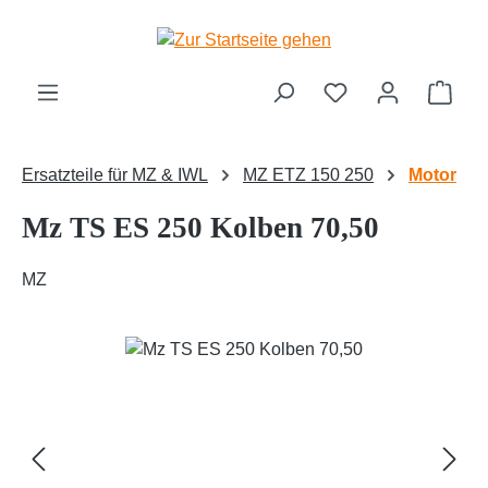
Zum Hauptinhalt springen
Ware
Ersatzteile für MZ & IWL
MZ ETZ 150 250
Motor
Mz TS ES 250 Kolben 70,50
MZ
Bildergalerie überspringen