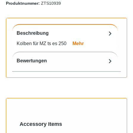
Produktnummer:
ZTS10939
Beschreibung
Kolben für MZ ts es 250
Mehr
Bewertungen
Produktgalerie überspringen
Accessory Items