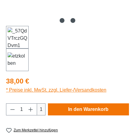
Regulärer Preis:
38,00 €
* Preise inkl. MwSt. zzgl. Liefer-/Versandkosten
Produkt Anzahl: Gib den gewünschten Wert e
1
In den Warenkorb
Zum Merkzettel hinzufügen