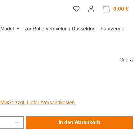
0,00 €
Ware
d Model
zur Rollervermietung Düsseldorf
Fahrzeuge
Gilera
eis:
. MwSt. zzgl. Liefer-/Versandkosten
Anzahl: Gib den gewünschten Wert ein oder
In den Warenkorb