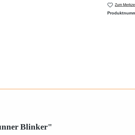
Zum Merkzet
Produktnum
unner Blinker"