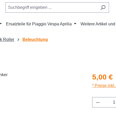
Ersatzteile für Piaggio Vespa Aprilia
Weitere Artikel un
ik Roller
Beleuchtung
Regulärer Pr
5,00 €
* Preise inkl
Produkt 