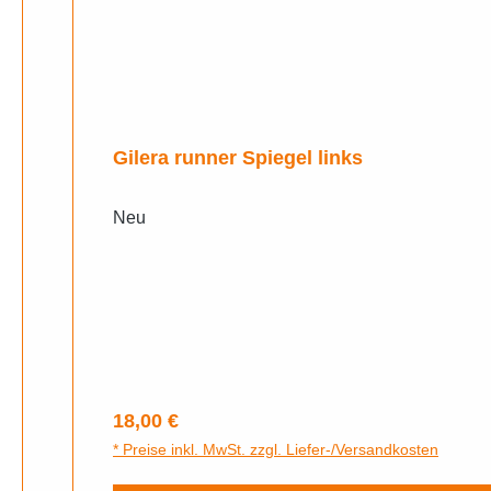
Gilera runner Spiegel links
Neu
Regulärer Preis:
18,00 €
* Preise inkl. MwSt. zzgl. Liefer-/Versandkosten