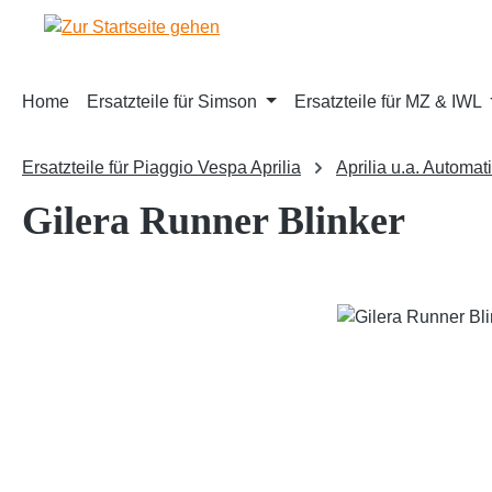
m Hauptinhalt springen
Zur Suche springen
Zur Hauptnavigation springen
Home
Ersatzteile für Simson
Ersatzteile für MZ & IWL
Ersatzteile für Piaggio Vespa Aprilia
Aprilia u.a. Automat
Gilera Runner Blinker
Bildergalerie überspringen