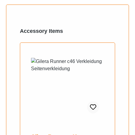
Produktgalerie überspringen
Accessory Items