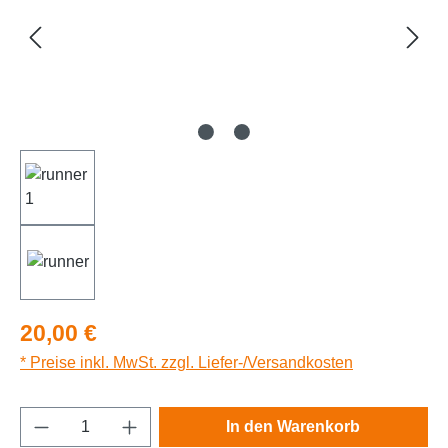
Regulärer Preis:
20,00 €
* Preise inkl. MwSt. zzgl. Liefer-/Versandkosten
Produkt Anzahl: Gib den gewünschten Wert e
In den Warenkorb