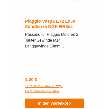
Piaggio Vespa ET2 Lx50
Zündkerze NGK BR8es
Passend für Piaggio Motoren 2
Takter Gewinde M14
Langgewinde 19mm
Schlüsselweite 21mm Aprilia
Mojito 50 Custom (2004-2007,
ZD4TF) Aprilia Mojito 50 (2004,
ZD4TF00) Aprilia Mojito 50
Custom (2008-2010, ZD4TF)
Regulärer Preis:
4,20 €
Aprilia Scarabeo 50 (2-Takt, 2005-
* Preise inkl. MwSt. zzgl.
2006, ZD4THE) Aprilia Scarabeo
Liefer-/Versandkosten
50 Classic (2-Takt, 2018,
ZD4KPA00) Aprilia Scarabeo 50
In den Warenkorb
(2-Takt, 2010-2014, ZD4THG00)