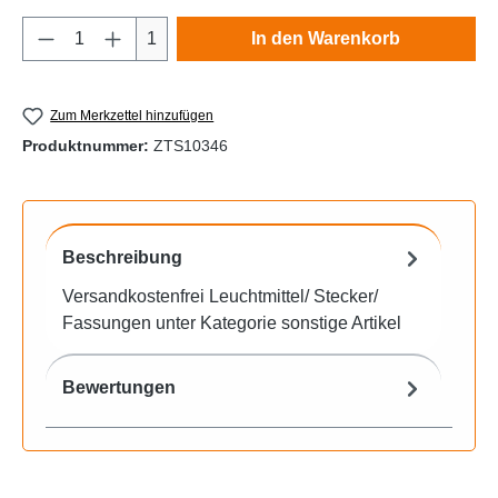
Produkt Anzahl: Gib den gewünschten Wert e
1
In den Warenkorb
Zum Merkzettel hinzufügen
Produktnummer:
ZTS10346
Beschreibung
Versandkostenfrei Leuchtmittel/ Stecker/
Fassungen unter Kategorie sonstige Artikel
Bewertungen