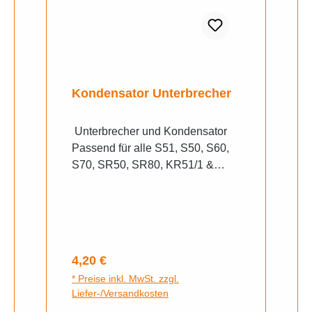
Kondensator Unterbrecher
Unterbrecher und Kondensator
Passend für alle S51, S50, S60,
S70, SR50, SR80, KR51/1 &
KR51/2 Schwalben, SD50 und
bei der gesamten Vogelserie,
SR4-1 Spatz, SR4-2 Star, SR4-3
Sperber, SR4-4 Habicht sowie
dem Duo, mit
Regulärer Preis:
4,20 €
Unterbrecherzündung
* Preise inkl. MwSt. zzgl.
Liefer-/Versandkosten