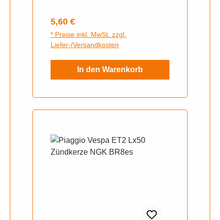
Sperber, SR4-4 Habicht sowie
dem Duo, mit
Regulärer Preis:
5,60 €
Unterbrecherzündung
* Preise inkl. MwSt. zzgl.
Liefer-/Versandkosten
In den Warenkorb