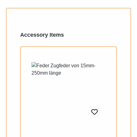
Produktgalerie überspringen
Accessory Items