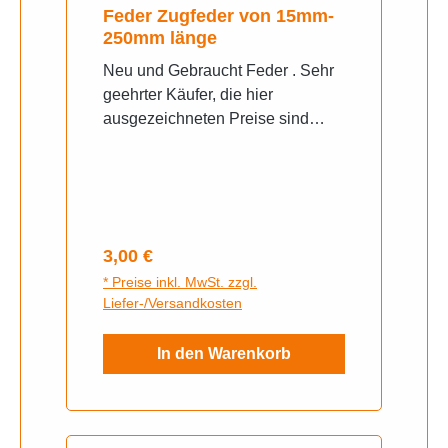
Feder Zugfeder von 15mm-
250mm länge
Neu und Gebraucht Feder . Sehr
geehrter Käufer, die hier
ausgezeichneten Preise sind
Richtpreise. Bitte Länge und
Grösse angeben.
Regulärer Preis:
3,00 €
* Preise inkl. MwSt. zzgl.
Liefer-/Versandkosten
In den Warenkorb