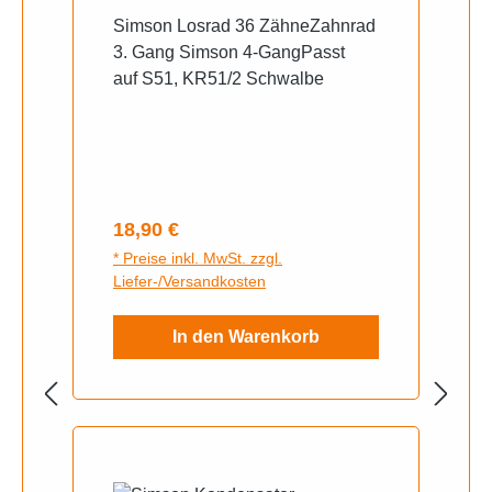
Simson Losrad 36 ZähneZahnrad
3. Gang Simson 4-GangPasst
auf S51, KR51/2 Schwalbe
Regulärer Preis:
18,90 €
* Preise inkl. MwSt. zzgl.
Liefer-/Versandkosten
In den Warenkorb