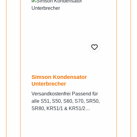
Simson Kondensator
Unterbrecher
Versandkostenfrei Passend für
alle S51, S50, S60, S70, SR50,
SR80, KR51/1 & KR51/2
Schwalben, SD50 und bei der
gesamten Vogelserie, SR4-1
Spatz, SR4-2 Star, SR4-3