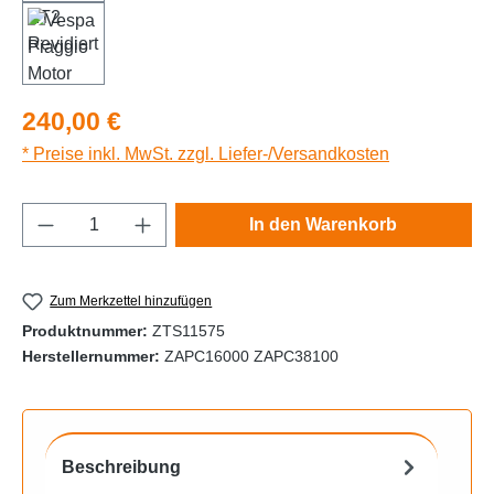
Regulärer Preis:
240,00 €
* Preise inkl. MwSt. zzgl. Liefer-/Versandkosten
Produkt Anzahl: Gib den gewünschten Wert e
In den Warenkorb
Zum Merkzettel hinzufügen
Produktnummer:
ZTS11575
Herstellernummer:
ZAPC16000 ZAPC38100
Beschreibung