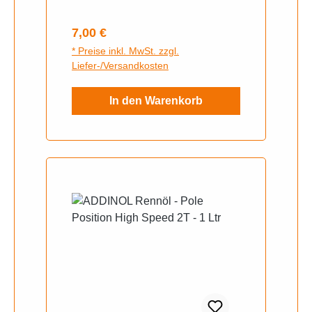
im Motor besten Verschleißschutz
und ein hohes
Regulärer Preis:
7,00 €
Reinigungsvermögen. So werden
* Preise inkl. MwSt. zzgl.
die Kolben geschont und dank
Liefer-/Versandkosten
ausgewählter Additive besonders
geschützt.
In den Warenkorb