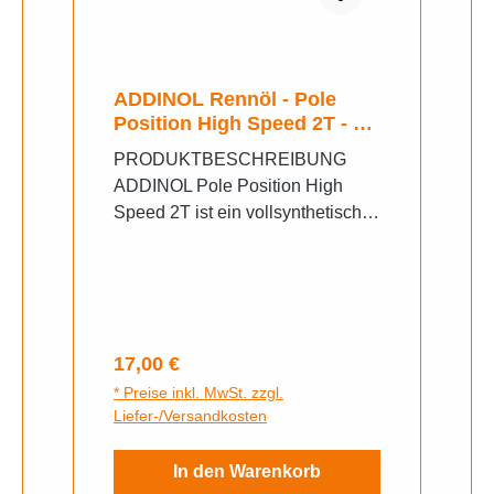
ADDINOL Rennöl - Pole
Position High Speed 2T - 1
Ltr
PRODUKTBESCHREIBUNG
ADDINOL Pole Position High
Speed 2T ist ein vollsynthetisches
Zweitakt-Hochleistungsmotorenöl.
Es ist aus hochwertigen
synthetischen
Grundölkomponenten und einem
extrem belastbaren, speziell
Regulärer Preis:
17,00 €
entwickeltem Additivpaket
* Preise inkl. MwSt. zzgl.
formuliert. Der Flammpunkt liegt
Liefer-/Versandkosten
bei >270°C. Das Produkt wurde
unter härtesten Bedingungen im
In den Warenkorb
SIMSON-GP getestet und