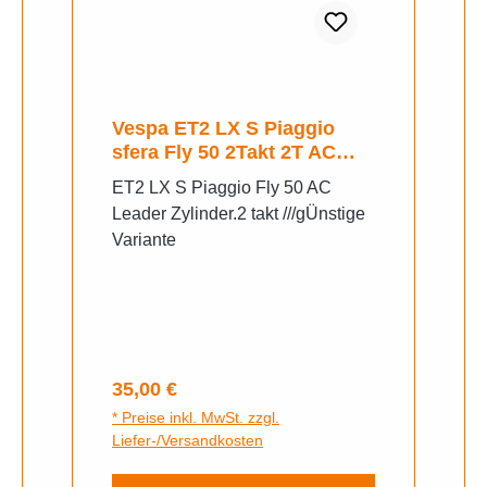
Vespa ET2 LX S Piaggio
sfera Fly 50 2Takt 2T AC
Zylinder.
ET2 LX S Piaggio Fly 50 AC
Leader Zylinder.2 takt ///gÜnstige
Variante
Regulärer Preis:
35,00 €
* Preise inkl. MwSt. zzgl.
Liefer-/Versandkosten