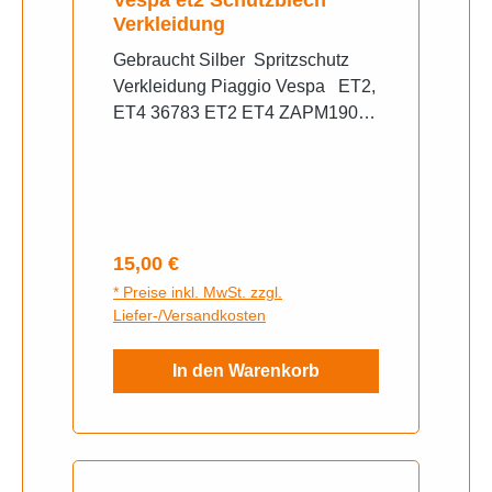
Vespa et2 Schutzblech
Verkleidung
Gebraucht Silber Spritzschutz
Verkleidung Piaggio Vespa ET2,
ET4 36783 ET2 ET4 ZAPM1900
ACHTUNG; viele Gebraucht Teile
sind nur 1x Verfügbar, Aufgrund
der Einlagerung vor längerer Zeit,
kann sich die Beschaffenheit und
auch die Verfügbarkeit ändern.
Regulärer Preis:
15,00 €
Deshalb stellen sie uns Fragen
* Preise inkl. MwSt. zzgl.
über Kontakt oder Whats App. So
Liefer-/Versandkosten
erhalten sie schnell noch paar
aktuelle Fotos.
In den Warenkorb