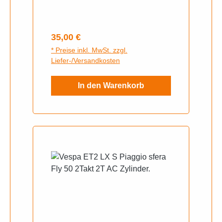
CIF Hinterrad, ist in Bearbeitung.
143mm oem NR1
Regulärer Preis:
35,00 €
* Preise inkl. MwSt. zzgl.
Liefer-/Versandkosten
In den Warenkorb