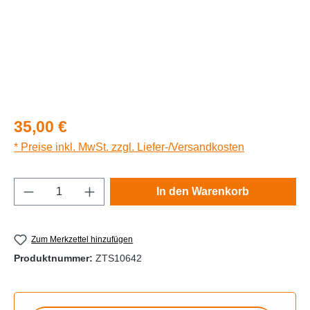
Regulärer Preis:
35,00 €
* Preise inkl. MwSt. zzgl. Liefer-/Versandkosten
Produkt Anzahl: Gib den gewünschten Wert e
In den Warenkorb
Zum Merkzettel hinzufügen
Produktnummer:
ZTS10642