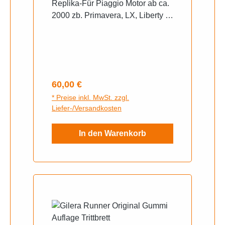
Replika-Für Piaggio Motor ab ca.
2000 zb. Primavera, LX, Liberty
Aprilia SR50Aprilia Mojito 50
Custom (2004-2007, ZD4TF)
Aprilia Mojito 50 Custom (2008-
2010, ZD4TF) Gilera Runner 50
DD ab 1998, ZAPC1400
Regulärer Preis:
60,00 €
* Preise inkl. MwSt. zzgl.
Liefer-/Versandkosten
In den Warenkorb