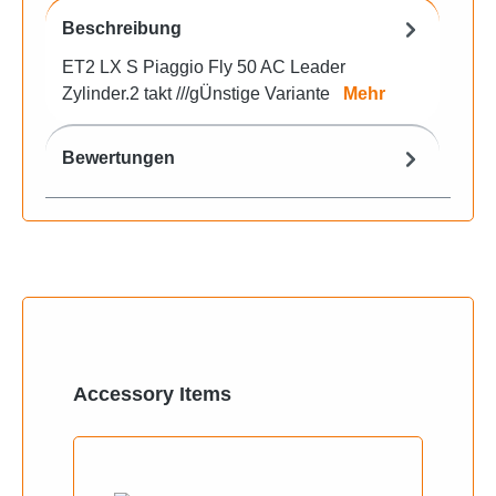
Beschreibung
ET2 LX S Piaggio Fly 50 AC Leader
Zylinder.2 takt ///gÜnstige Variante
Mehr
Bewertungen
Produktgalerie überspringen
Accessory Items