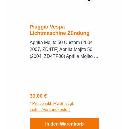
Piaggio Vespa
Lichtmaschine Zündung
Aprilia Mojito 50 Custom (2004-
2007, ZD4TF) Aprilia Mojito 50
(2004, ZD4TF00) Aprilia Mojito 50
Custom (2008-2010, ZD4TF)
Gilera Easy Moving 50 (1995,
SSP2T) Gilera Runner 50 DD
(1998, ZAPC14000) Gilera
Stalker 50 (1998, ZAPC13000)
Regulärer Preis:
39,00 €
Vespa Modern Vespa ET2 50
* Preise inkl. MwSt. zzgl.
(1999, ZAPC16000) Piaggio Free
Liefer-/Versandkosten
50 (1995-1998, FCS1T) Piaggio
NRG 50 (1996, SAL1T) Piaggio
In den Warenkorb
NRG 50 MC2 DT (1996,