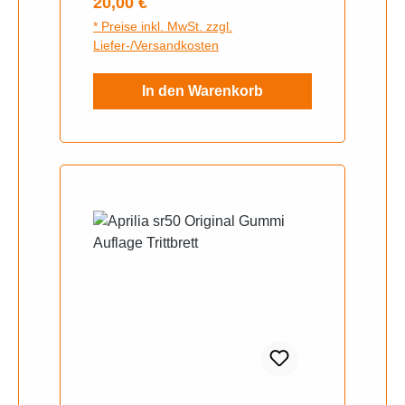
Regulärer Preis:
20,00 €
* Preise inkl. MwSt. zzgl.
Liefer-/Versandkosten
In den Warenkorb