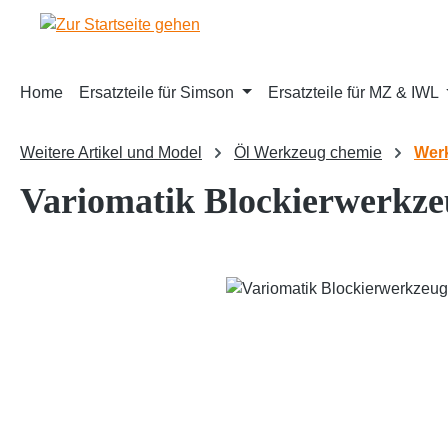
m Hauptinhalt springen
Zur Suche springen
Zur Hauptnavigation springen
Home
Ersatzteile für Simson
Ersatzteile für MZ & IWL
Weitere Artikel und Model
Öl Werkzeug chemie
Wer
Variomatik Blockierwerkzeu
Bildergalerie überspringen