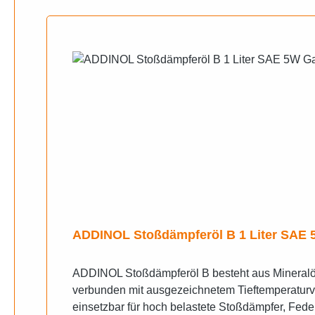
ADDINOL Stoßdämpferöl B 1 Liter SAE 5
ADDINOL Stoßdämpferöl B besteht aus Mineralölr
verbunden mit ausgezeichnetem Tieftemperaturverhalten. PRODUKTBESCHREIBUNG Als Hydraulikflüssigkeit mit hervorragenden
einsetzbar für hoch belastete Stoßdämpfer, Fe