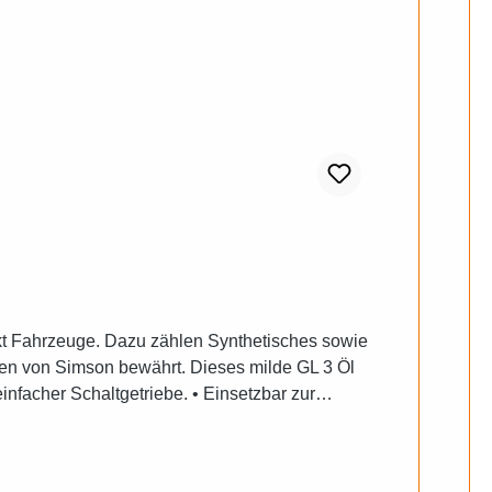
akt Fahrzeuge. Dazu zählen Synthetisches sowie
 von Simson bewährt. Dieses milde GL 3 Öl
facher Schaltgetriebe. • Einsetzbar zur
tungen. • Geeignet für Getriebe älterer Bauart,
lervorschriften zu beachten.