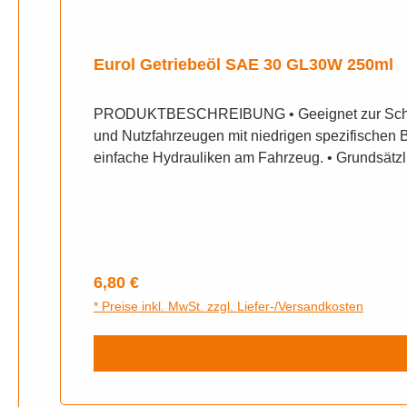
Eurol Getriebeöl SAE 30 GL30W 250ml
PRODUKTBESCHREIBUNG • Geeignet zur Schmierung einfacher Schaltgetriebe. • Einsetzbar zur Schmierung nicht hypoidverzahnter Achsantriebe von Kraft-
und Nutzfahrzeugen mit niedrigen spezifischen Be
einfache Hydrauliken am Fahrzeug. • Grundsätzlic
Regulärer Preis:
6,80 €
* Preise inkl. MwSt. zzgl. Liefer-/Versandkosten