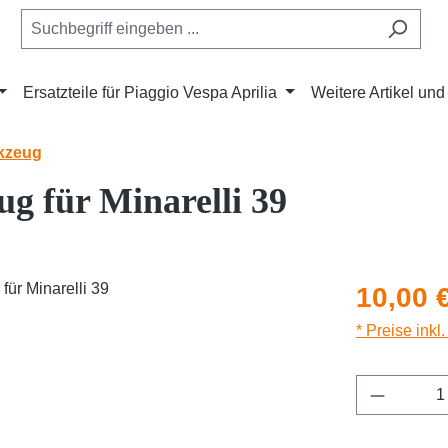
Ersatzteile für Piaggio Vespa Aprilia
Weitere Artikel un
kzeug
g für Minarelli 39
Regulärer Pr
10,00 
* Preise inkl
Produkt 