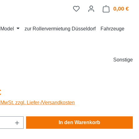
0,00 €
Ware
d Model
zur Rollervermietung Düsseldorf
Fahrzeuge
Sonstige
eis:
€
. MwSt. zzgl. Liefer-/Versandkosten
Anzahl: Gib den gewünschten Wert ein oder
In den Warenkorb