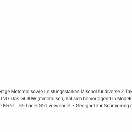
tige Motoröle sowie Leistungsstarkes Mischöl für diverse 2-T
Das GL80W (mineralisch) hat sich hervorragend in Modellen
 KR51 , S50 oder S51 verwendet. • Geeignet zur Schmierung ein
von Kraft- und Nutzfahrzeugen mit niedrigen spezifischen Belas
nfache Hydrauliken am Fahrzeug. • Grundsätzlich sind die Herstel