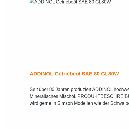
ADDINOL Getriebeöl SAE 80 GL80W
Seit über 80 Jahren produziert ADDINOL hochwer
Mineralisches Mischöl. PRODUKTBESCHREIBUNG 
wird gerne in Simson Modellen wie der Schwalbe
Schmierung nicht hypoidverzahnter Achsantriebe 
wie z.B. für Simson. • Ebenfalls geeignet für ei