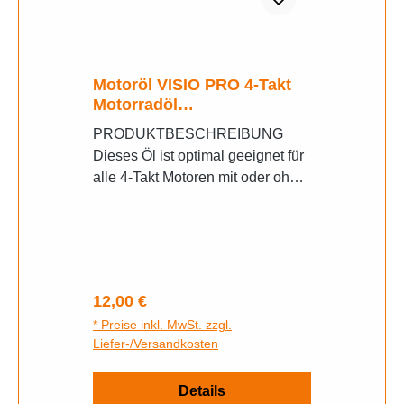
Motoröl VISIO PRO 4-Takt
Motorradöl
vollsynthetisches 4T 5W40
PRODUKTBESCHREIBUNG
Rolleröl 1 Liter
Dieses Öl ist optimal geeignet für
alle 4-Takt Motoren mit oder ohne
Direkteinspritzung. VISION
Lubricants ist eine Marke eines
namhaften französischen
Ölherstellers Standard: API
SJ/CF, AEA A3.-Niveau Inhalt:
Regulärer Preis:
12,00 €
1000ml
* Preise inkl. MwSt. zzgl.
Liefer-/Versandkosten
Details