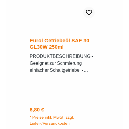
Fahrzeug. • Grundsätzlich sind
die Herstellervorschriften zu
beachten.
Eurol Getriebeöl SAE 30
GL30W 250ml
PRODUKTBESCHREIBUNG •
Geeignet zur Schmierung
einfacher Schaltgetriebe. •
Einsetzbar zur Schmierung nicht
hypoidverzahnter Achsantriebe
von Kraft- und Nutzfahrzeugen mit
niedrigen spezifischen
Belastungen. • Geeignet für
Regulärer Preis:
6,80 €
Getriebe älterer Bauart, wie z.B.
* Preise inkl. MwSt. zzgl.
für Vespa 50N Gl GS • Ebenfalls
Liefer-/Versandkosten
geeignet für einfache Hydrauliken