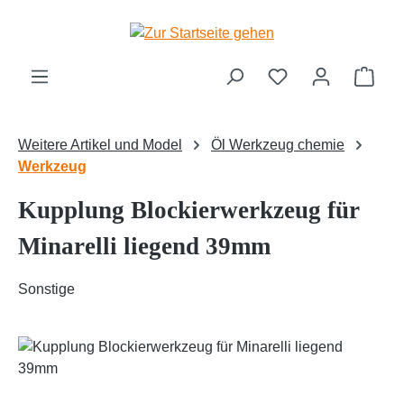
Zum Hauptinhalt springen
Ware
Weitere Artikel und Model
Öl Werkzeug chemie
Werkzeug
Kupplung Blockierwerkzeug für
Minarelli liegend 39mm
Sonstige
Bildergalerie überspringen