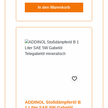
am Fahrzeug. • Grundsätzlich
In den Warenkorb
sind die Herstellervorschriften zu
beachten.
ADDINOL Stoßdämpferöl B
1 Liter SAE 5W Gabelöl