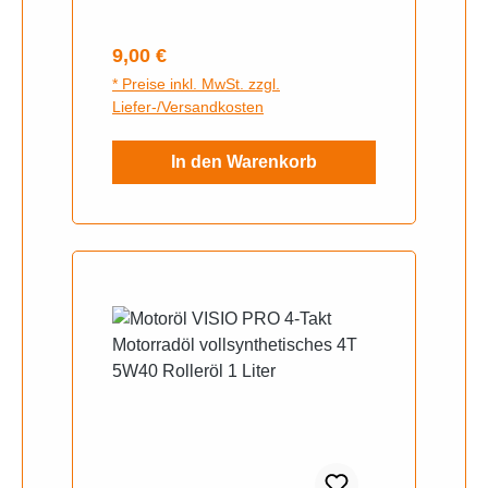
Arbeiten an der Kupplung, dem
hinteren Wandler und der
Regulärer Preis:
9,00 €
Gegendruckfeder
* Preise inkl. MwSt. zzgl.
durchzuführen.166mm
Liefer-/Versandkosten
Lochabstand (mittig) Geeignet für
Motorroller mit Minarelli liegend
In den Warenkorb
Motoren