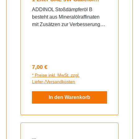
Telegabelöl mineralisch
ADDINOL Stoßdämpferöl B
besteht aus Mineralölraffinaten
mit Zusätzen zur Verbesserung
des Alterungsstabilität, des
Verschleiß- und
Korrosionsschutzes verbunden
mit ausgezeichnetem
Tieftemperaturverhalten.
Regulärer Preis:
7,00 €
PRODUKTBESCHREIBUNG Als
* Preise inkl. MwSt. zzgl.
Hydraulikflüssigkeit mit
Liefer-/Versandkosten
hervorragenden
Dämpfungseigenschaften
In den Warenkorb
einsetzbar für hoch belastete
Stoßdämpfer, Federbeine und
Lenkungsdämpfer