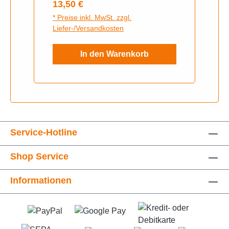
Regulärer Preis:
13,50 €
Gegendruckfeder
* Preise inkl. MwSt. zzgl.
durchzuführen.Schlüsselweite:
Liefer-/Versandkosten
41mmDurchmesser je Pin:
11,2mmAbstand zwischen den
In den Warenkorb
Pins: 60mmWird verwendet bei
Honda, Peugeot, Kymco, SYM
und den meisten Minarelli und
China Motoren 50ccm und
125/150ccm.
Service-Hotline
Shop Service
Informationen