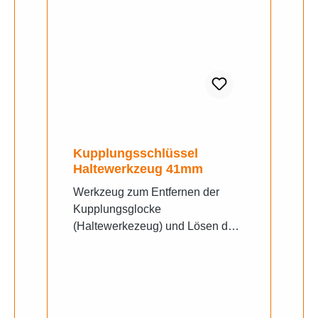
Einhaltung der strengen
Forderung der Abgasnormen Euro
4 und Euro 5.
Kupplungsschlüssel
Haltewerkzeug 41mm
Werkzeug zum Entfernen der
Kupplungsglocke
(Haltewerkezeug) und Lösen der
großen Mutter unter der
Kupplungsglocke. Dieses
Werkzeug wird benötigt um
Arbeiten an der Kupplung, dem
hinteren Wandler und der