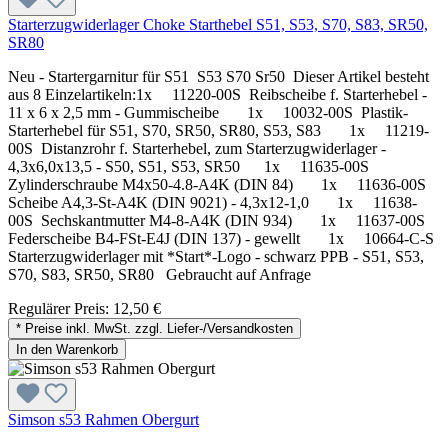
Starterzugwiderlager Choke Starthebel S51, S53, S70, S83, SR50,
SR80
Neu - Startergarnitur für S51 S53 S70 Sr50 Dieser Artikel besteht
aus 8 Einzelartikeln:1x 11220-00S Reibscheibe f. Starterhebel -
11 x 6 x 2,5 mm - Gummischeibe 1x 10032-00S Plastik-
Starterhebel für S51, S70, SR50, SR80, S53, S83 1x 11219-
00S Distanzrohr f. Starterhebel, zum Starterzugwiderlager -
4,3x6,0x13,5 - S50, S51, S53, SR50 1x 11635-00S
Zylinderschraube M4x50-4.8-A4K (DIN 84) 1x 11636-00S
Scheibe A4,3-St-A4K (DIN 9021) - 4,3x12-1,0 1x 11638-
00S Sechskantmutter M4-8-A4K (DIN 934) 1x 11637-00S
Federscheibe B4-FSt-E4J (DIN 137) - gewellt 1x 10664-C-S
Starterzugwiderlager mit *Start*-Logo - schwarz PPB - S51, S53,
S70, S83, SR50, SR80 Gebraucht auf Anfrage
Regulärer Preis:
12,50 €
* Preise inkl. MwSt. zzgl. Liefer-/Versandkosten
In den Warenkorb
Simson s53 Rahmen Obergurt