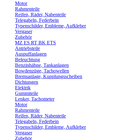
Motor
Rahmenteile
Reifen, Räder, Nabenteile
Telegabeln, Federbein
Typenschilder, Embleme, Aufkleber
Vergaser
Zubehör
MZ ES RT BK ETS
Antriebsteile
Auspuffanlagen
Beleuchtung
Benzinhähne, Tankanlagen
Bowdenzüge, Tachowellen
Bremsanlage, Kupplungsscheiben
Dichtungen
Elektrik
Gummiteile
Lenker, Tachometer
Motor
Rahmenteile
Reifen, Räder, Nabenteile
Telegabeln, Federbein
Typenschilder, Embleme, Aufkleber
Vergaser
Zubehör