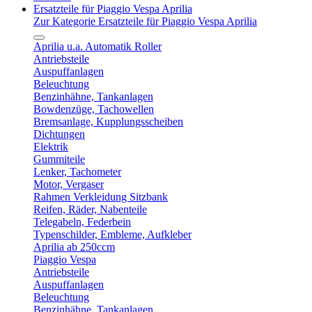
Ersatzteile für Piaggio Vespa Aprilia
Zur Kategorie Ersatzteile für Piaggio Vespa Aprilia
Aprilia u.a. Automatik Roller
Antriebsteile
Auspuffanlagen
Beleuchtung
Benzinhähne, Tankanlagen
Bowdenzüge, Tachowellen
Bremsanlage, Kupplungsscheiben
Dichtungen
Elektrik
Gummiteile
Lenker, Tachometer
Motor, Vergaser
Rahmen Verkleidung Sitzbank
Reifen, Räder, Nabenteile
Telegabeln, Federbein
Typenschilder, Embleme, Aufkleber
Aprilia ab 250ccm
Piaggio Vespa
Antriebsteile
Auspuffanlagen
Beleuchtung
Benzinhähne, Tankanlagen