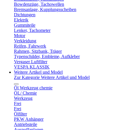
Bowdenzüge, Tachowellen
Bremsanlage, Kupplungsscheiben
Dichtungen
Elektrik
Gummiteile
Lenker, Tachometer
Motor
Verkleidung
Reifen, Fahrwerk
Rahmen, Sitzbank, Träger
Typenschilder, Embleme, Aufkleber
Vergaser Luftfilter
VESPA KLASSIK
Weitere Artikel und Model
Zur Kategorie Weitere Artikel und Model
Öl Werkzeug chemie
ÖL/ Chemie
Werkzeug
Frei
Frei
Ölfilter
PKW Anhänger
Antriebsteile
Auspuffanlagen