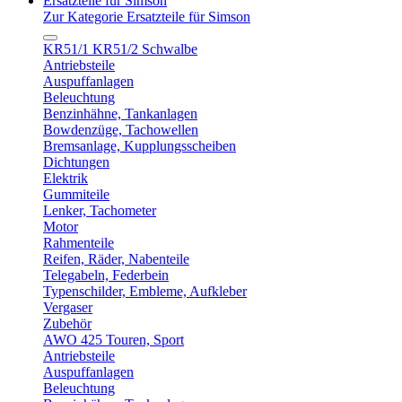
Ersatzteile für Simson
Zur Kategorie Ersatzteile für Simson
KR51/1 KR51/2 Schwalbe
Antriebsteile
Auspuffanlagen
Beleuchtung
Benzinhähne, Tankanlagen
Bowdenzüge, Tachowellen
Bremsanlage, Kupplungsscheiben
Dichtungen
Elektrik
Gummiteile
Lenker, Tachometer
Motor
Rahmenteile
Reifen, Räder, Nabenteile
Telegabeln, Federbein
Typenschilder, Embleme, Aufkleber
Vergaser
Zubehör
AWO 425 Touren, Sport
Antriebsteile
Auspuffanlagen
Beleuchtung