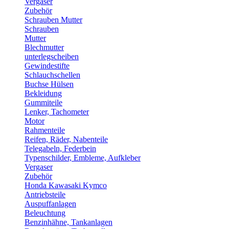
Vergaser
Zubehör
Schrauben Mutter
Schrauben
Mutter
Blechmutter
unterlegscheiben
Gewindestifte
Schlauchschellen
Buchse Hülsen
Bekleidung
Gummiteile
Lenker, Tachometer
Motor
Rahmenteile
Reifen, Räder, Nabenteile
Telegabeln, Federbein
Typenschilder, Embleme, Aufkleber
Vergaser
Zubehör
Honda Kawasaki Kymco
Antriebsteile
Auspuffanlagen
Beleuchtung
Benzinhähne, Tankanlagen