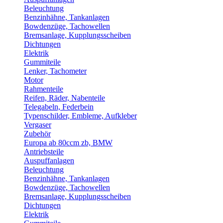
Beleuchtung
Benzinhähne, Tankanlagen
Bowdenzüge, Tachowellen
Bremsanlage, Kupplungsscheiben
Dichtungen
Elektrik
Gummiteile
Lenker, Tachometer
Motor
Rahmenteile
Reifen, Räder, Nabenteile
Telegabeln, Federbein
Typenschilder, Embleme, Aufkleber
Vergaser
Zubehör
Europa ab 80ccm zb, BMW
Antriebsteile
Auspuffanlagen
Beleuchtung
Benzinhähne, Tankanlagen
Bowdenzüge, Tachowellen
Bremsanlage, Kupplungsscheiben
Dichtungen
Elektrik