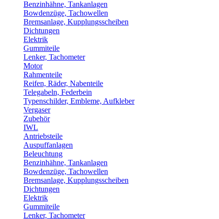
Benzinhähne, Tankanlagen
Bowdenzüge, Tachowellen
Bremsanlage, Kupplungsscheiben
Dichtungen
Elektrik
Gummiteile
Lenker, Tachometer
Motor
Rahmenteile
Reifen, Räder, Nabenteile
Telegabeln, Federbein
Typenschilder, Embleme, Aufkleber
Vergaser
Zubehör
IWL
Antriebsteile
Auspuffanlagen
Beleuchtung
Benzinhähne, Tankanlagen
Bowdenzüge, Tachowellen
Bremsanlage, Kupplungsscheiben
Dichtungen
Elektrik
Gummiteile
Lenker, Tachometer