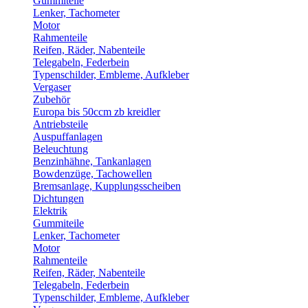
Gummiteile
Lenker, Tachometer
Motor
Rahmenteile
Reifen, Räder, Nabenteile
Telegabeln, Federbein
Typenschilder, Embleme, Aufkleber
Vergaser
Zubehör
Europa bis 50ccm zb kreidler
Antriebsteile
Auspuffanlagen
Beleuchtung
Benzinhähne, Tankanlagen
Bowdenzüge, Tachowellen
Bremsanlage, Kupplungsscheiben
Dichtungen
Elektrik
Gummiteile
Lenker, Tachometer
Motor
Rahmenteile
Reifen, Räder, Nabenteile
Telegabeln, Federbein
Typenschilder, Embleme, Aufkleber