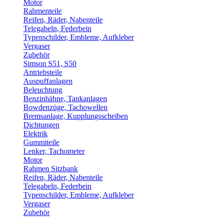
Motor
Rahmenteile
Reifen, Räder, Nabenteile
Telegabeln, Federbein
Typenschilder, Embleme, Aufkleber
Vergaser
Zubehör
Simson S51, S50
Antriebsteile
Auspuffanlagen
Beleuchtung
Benzinhähne, Tankanlagen
Bowdenzüge, Tachowellen
Bremsanlage, Kupplungsscheiben
Dichtungen
Elektrik
Gummiteile
Lenker, Tachometer
Motor
Rahmen Sitzbank
Reifen, Räder, Nabenteile
Telegabeln, Federbein
Typenschilder, Embleme, Aufkleber
Vergaser
Zubehör