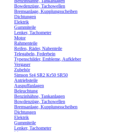
Benzinhähne, Tankanlagen
Bowdenzüge, Tachowellen
Bremsanlage, Kupplungsscheiben
Dichtungen
Elektrik
Gummiteile
Lenker, Tachometer
Motor
Rahmenteile
Reifen, Räder, Nabenteile
Telegabeln, Federbein
Typenschilder, Embleme, Aufkleber
Vergaser
Zubehör
Simson Sr4 SR2 Kr50 SR50
Antriebsteile
Auspuffanlagen
Beleuchtung
Benzinhähne, Tankanlagen
Bowdenzüge, Tachowellen
Bremsanlage, Kupplungsscheiben
Dichtungen
Elektrik
Gummiteile
Lenker, Tachometer