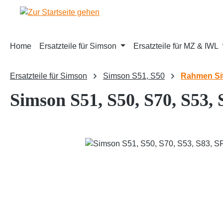
m Hauptinhalt springen
Zur Suche springen
Zur Hauptnavigation springen
Home
Ersatzteile für Simson
Ersatzteile für MZ & IWL
Ersatzteile für Simson
Simson S51, S50
Rahmen Si
Simson S51, S50, S70, S53,
Bildergalerie überspringen