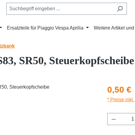
Ersatzteile für Piaggio Vespa Aprilia
Weitere Artikel un
tzbank
 S83, SR50, Steuerkopfscheibe
Regulärer Pr
0,50 €
* Preise inkl
Produkt 