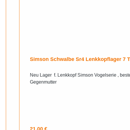
Simson Schwalbe Sr4 Lenkk
Neu Lager f. Lenkkopf Simson Vogelserie , best
Gegenmutter
Regulärer Preis:
21,00 €