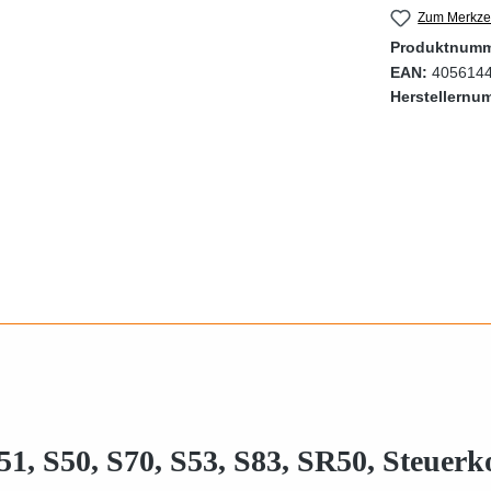
Zum Merkzet
Produktnum
EAN:
405614
Herstellernu
, S50, S70, S53, S83, SR50, Steuerk