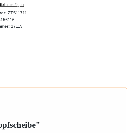
tel hinzufügen
mer:
ZTS11711
4156116
mmer:
17119
opfscheibe"