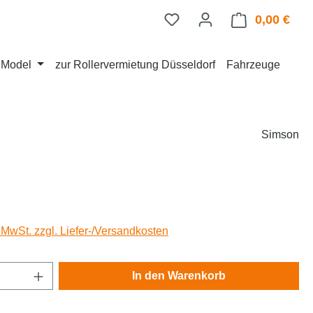
0,00 €
Ware
d Model
zur Rollervermietung Düsseldorf
Fahrzeuge
Simson
eis:
. MwSt. zzgl. Liefer-/Versandkosten
Anzahl: Gib den gewünschten Wert ein oder
In den Warenkorb