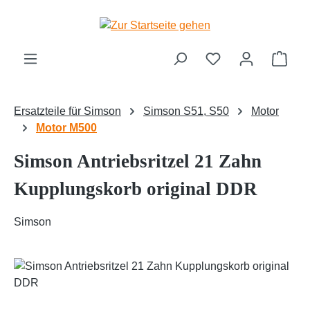
Zum Hauptinhalt springen
Ware
Ersatzteile für Simson
Simson S51, S50
Motor
Motor M500
Simson Antriebsritzel 21 Zahn
Kupplungskorb original DDR
Simson
Bildergalerie überspringen