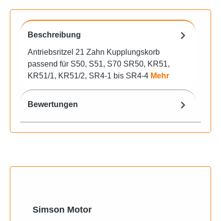
Beschreibung
Antriebsritzel 21 Zahn Kupplungskorb
passend für S50, S51, S70 SR50, KR51,
KR51/1, KR51/2, SR4-1 bis SR4-4
Mehr
Bewertungen
Produktgalerie überspringen
Simson Motor