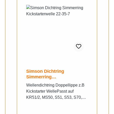
Simson Dichtring
Simmerring
Kickstarterwelle 22-35-7
Wellendichtring Doppellippe z.B
Kickstarter WellePasst auf
KR51/2, MS50, S51, S53, S70,
S83, SC-050, SD 50, Sperber-BR,
SR4-2, SR4-3, SR4-4, SR50,