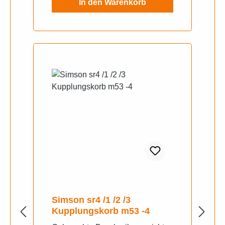
In den Warenkorb
Simson sr4 /1 /2 /3
Kupplungskorb m53 -4