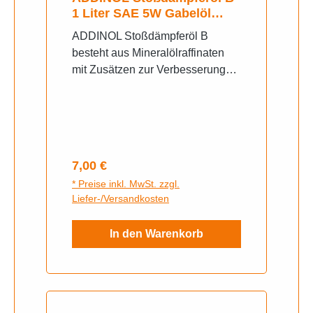
1 Liter SAE 5W Gabelöl
Telegabelöl mineralisch
ADDINOL Stoßdämpferöl B
besteht aus Mineralölraffinaten
mit Zusätzen zur Verbesserung
des Alterungsstabilität, des
Verschleiß- und
Korrosionsschutzes verbunden
mit ausgezeichnetem
Tieftemperaturverhalten.
Regulärer Preis:
7,00 €
PRODUKTBESCHREIBUNG Als
* Preise inkl. MwSt. zzgl.
Hydraulikflüssigkeit mit
Liefer-/Versandkosten
hervorragenden
Dämpfungseigenschaften
In den Warenkorb
einsetzbar für hoch belastete
Stoßdämpfer, Federbeine und
Lenkungsdämpfer