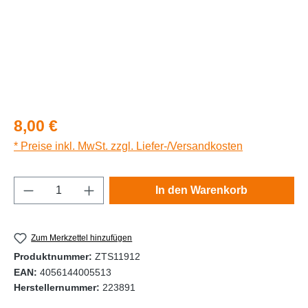
Regulärer Preis:
8,00 €
* Preise inkl. MwSt. zzgl. Liefer-/Versandkosten
Produkt Anzahl: Gib den gewünschten Wert e
In den Warenkorb
Zum Merkzettel hinzufügen
Produktnummer:
ZTS11912
EAN:
4056144005513
Herstellernummer:
223891