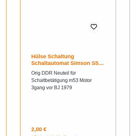
Hülse Schaltung
Schaltautomat Simson S50
KR51/1 SR4-2 SR4-3 SR4-4
Orig DDR Neuteil für
DUO
Schaltbetätigung m53 Motor
3gang vor BJ 1979
Regulärer Preis:
2,00 €