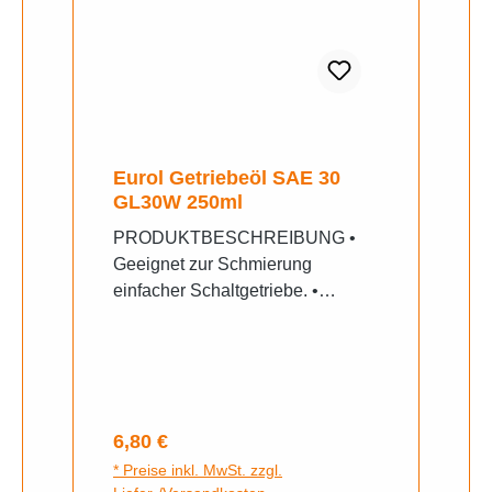
für einfache Hydrauliken am
Fahrzeug. • Grundsätzlich sind
die Herstellervorschriften zu
beachten.
Eurol Getriebeöl SAE 30
GL30W 250ml
PRODUKTBESCHREIBUNG •
Geeignet zur Schmierung
einfacher Schaltgetriebe. •
Einsetzbar zur Schmierung nicht
hypoidverzahnter Achsantriebe
von Kraft- und Nutzfahrzeugen mit
niedrigen spezifischen
Belastungen. • Geeignet für
Regulärer Preis:
6,80 €
Getriebe älterer Bauart, wie z.B.
* Preise inkl. MwSt. zzgl.
für Vespa 50N Gl GS • Ebenfalls