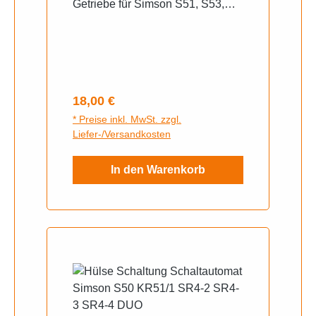
Getriebe für Simson S51, S53,
S70, S83, SR50, SR80, KR51/2,
M531, M541, M741 = 41424
Regulärer Preis:
18,00 €
* Preise inkl. MwSt. zzgl.
Liefer-/Versandkosten
In den Warenkorb