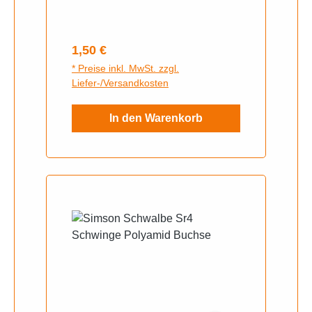
SR80, TS050Für MZ¹-
Modelle:ES125, ES150
Regulärer Preis:
1,50 €
* Preise inkl. MwSt. zzgl.
Liefer-/Versandkosten
In den Warenkorb