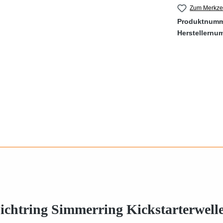
Zum Merkzet
Produktnum
Herstellernu
chtring Simmerring Kickstarterwelle