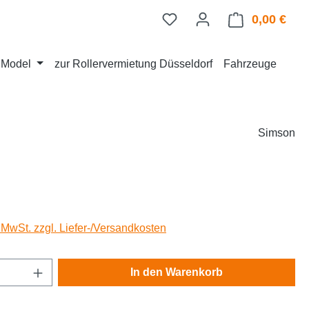
0,00 €
Ware
d Model
zur Rollervermietung Düsseldorf
Fahrzeuge
Simson
eis:
. MwSt. zzgl. Liefer-/Versandkosten
Anzahl: Gib den gewünschten Wert ein oder
In den Warenkorb