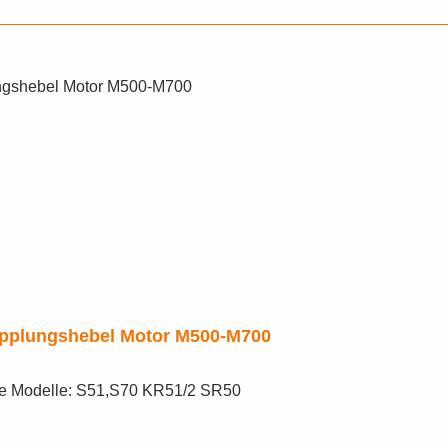
6x1,8 Welle zum Kupplungshebel Motor M500-M700
de Modelle: S51,S70 KR51/2 SR50