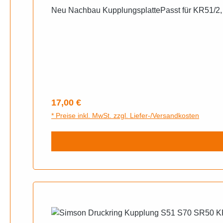
Neu Nachbau KupplungsplattePasst für KR51/2,
Regulärer Preis:
17,00 €
* Preise inkl. MwSt. zzgl. Liefer-/Versandkosten