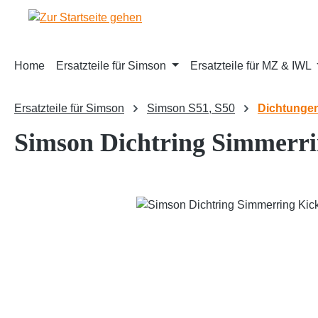
m Hauptinhalt springen
Zur Suche springen
Zur Hauptnavigation springen
Home
Ersatzteile für Simson
Ersatzteile für MZ & IWL
Ersatzteile für Simson
Simson S51, S50
Dichtunge
Simson Dichtring Simmerrin
Bildergalerie überspringen