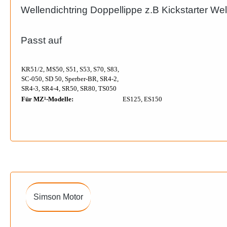
Wellendichtring Doppellippe z.B Kickstarter Wel
Passt auf
KR51/2, MS50, S51, S53, S70, S83,
SC-050, SD 50, Sperber-BR, SR4-2,
SR4-3, SR4-4, SR50, SR80, TS050
Für MZ¹-Modelle:
ES125, ES150
Simson Motor