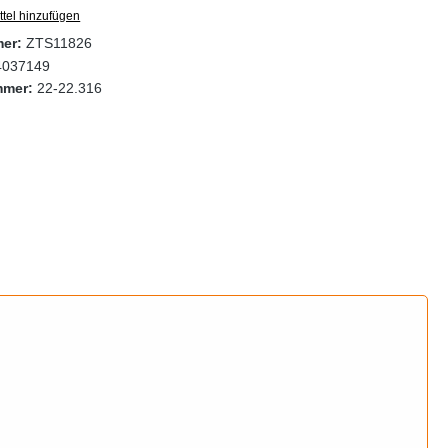
tel hinzufügen
mer:
ZTS11826
4037149
mmer:
22-22.316