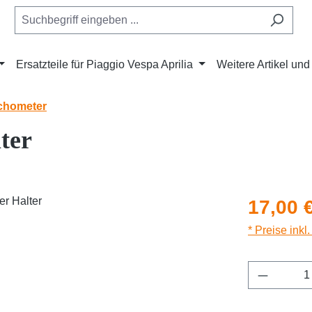
Ersatzteile für Piaggio Vespa Aprilia
Weitere Artikel un
achometer
ter
Regulärer Pr
17,00 
* Preise inkl
Produkt 