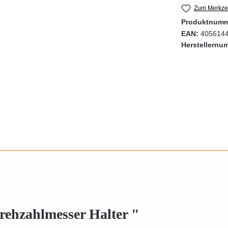
Zum Merkzet
Produktnum
EAN:
405614
Herstellernu
ehzahlmesser Halter "