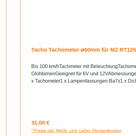
Tacho Tachometer ø60mm für MZ RT125/1
Bis 100 km/hTachmeter mit BeleuchtungTachome
GlühbirnenGeeignet für 6V und 12VAbmessunge
x Tachometer1 x Lampenfassungen Ba7s1 x Dich
nach Originalvorlage) u Nachbau
Regulärer Preis:
31,00 €
* Preise inkl. MwSt. zzgl. Liefer-/Versandkosten