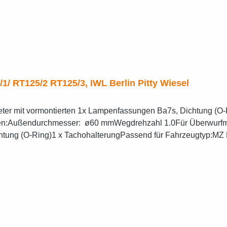
/ RT125/2 RT125/3, IWL Berlin Pitty Wiesel
ter mit vormontierten 1x Lampenfassungen Ba7s, Dichtung (O
n:Außendurchmesser: ø60 mmWegdrehzahl 1.0Für Überwurfmut
tung (O-Ring)1 x TachohalterungPassend für Fahrzeugtyp:MZ 