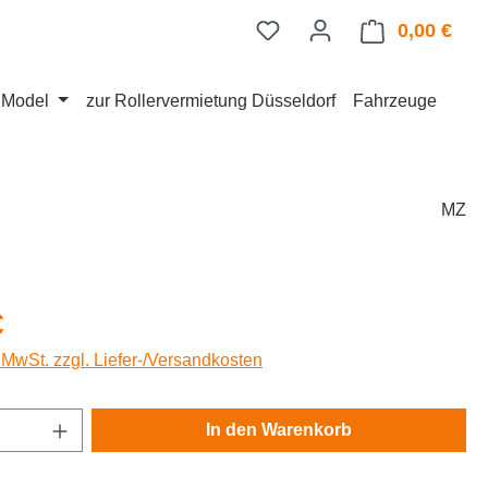
0,00 €
Ware
d Model
zur Rollervermietung Düsseldorf
Fahrzeuge
MZ
eis:
€
. MwSt. zzgl. Liefer-/Versandkosten
Anzahl: Gib den gewünschten Wert ein oder
In den Warenkorb