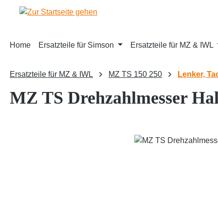
m Hauptinhalt springen
Zur Suche springen
Zur Hauptnavigation springen
Home
Ersatzteile für Simson
Ersatzteile für MZ & IWL
Ersatzteile für MZ & IWL
MZ TS 150 250
Lenker, T
MZ TS Drehzahlmesser Hal
Bildergalerie überspringen