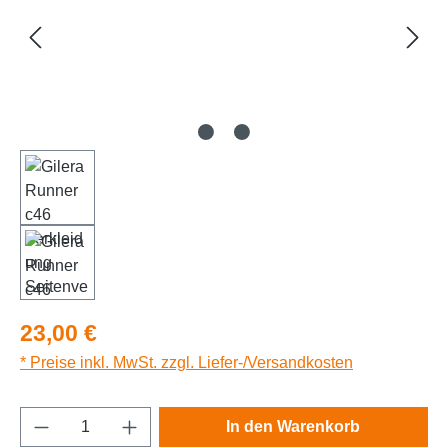
Regulärer Preis:
23,00 €
* Preise inkl. MwSt. zzgl. Liefer-/Versandkosten
Produkt Anzahl: Gib den gewünschten Wert e
In den Warenkorb