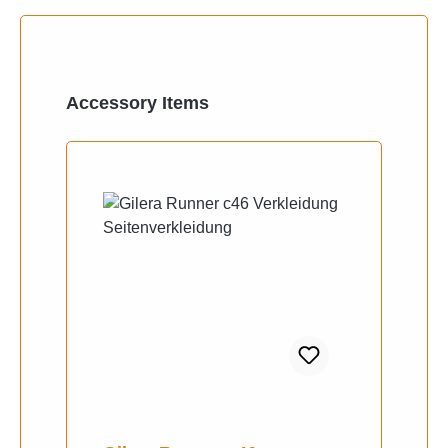
Produktgalerie überspringen
Accessory Items