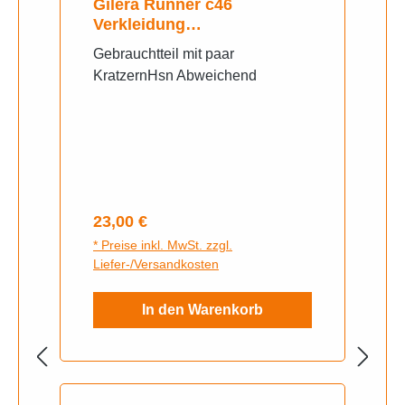
Gilera Runner c46
Verkleidung
Seitenverkleidung
Gebrauchtteil mit paar
KratzernHsn Abweichend
Regulärer Preis:
23,00 €
* Preise inkl. MwSt. zzgl.
Liefer-/Versandkosten
In den Warenkorb