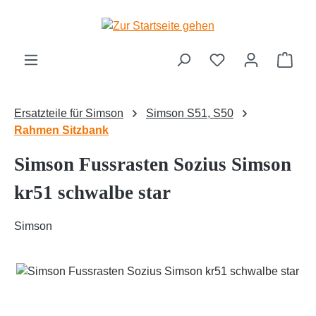
Zum Hauptinhalt springen
Ware
Ersatzteile für Simson
Simson S51, S50
Rahmen Sitzbank
Simson Fussrasten Sozius Simson
kr51 schwalbe star
Simson
Bildergalerie überspringen