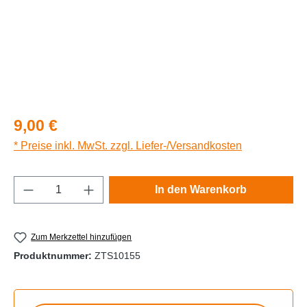
Regulärer Preis:
9,00 €
* Preise inkl. MwSt. zzgl. Liefer-/Versandkosten
Produkt Anzahl: Gib den gewünschten Wert e
In den Warenkorb
Zum Merkzettel hinzufügen
Produktnummer:
ZTS10155