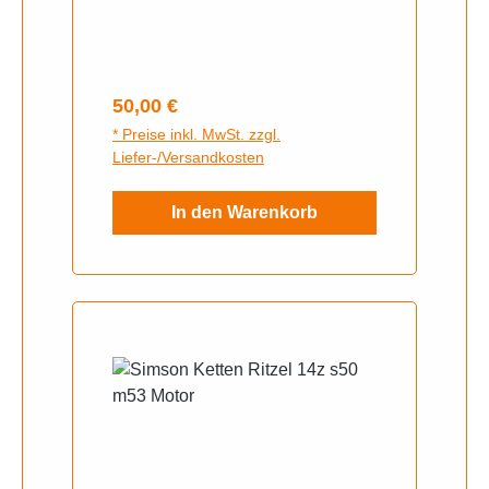
zählen das polierte Pleuel sowie
die Kunststoffeinsätze für eine
etwasstärkere Vorverdichtung bei
geringerem Gewicht als bei einer
Regulärer Preis:
50,00 €
herkömmlichenVollwangenkurbel
* Preise inkl. MwSt. zzgl.
welle.
Liefer-/Versandkosten
In den Warenkorb