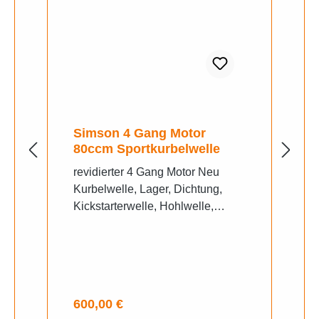
Simson 4 Gang Motor
80ccm Sportkurbelwelle
revidierter 4 Gang Motor Neu
Kurbelwelle, Lager, Dichtung,
Kickstarterwelle, Hohlwelle,
Ziehkeilwelle, 1 Gang- 44zahn,
Kolben Zylinder Garantie und
Gewährleistung bei Einbau in
unserer WerkstattEmpfehlung
BVF 19N Vergaser
Regulärer Preis:
600,00 €