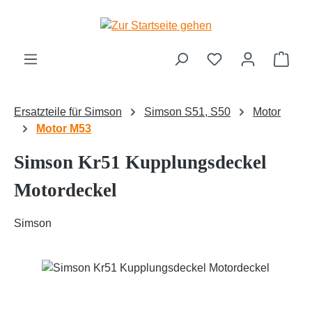
Zum Hauptinhalt springen
Ware
Ersatzteile für Simson
Simson S51, S50
Motor
Motor M53
Simson Kr51 Kupplungsdeckel
Motordeckel
Simson
Bildergalerie überspringen