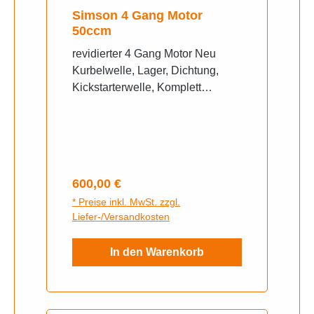
Simson 4 Gang Motor
50ccm
revidierter 4 Gang Motor Neu
Kurbelwelle, Lager, Dichtung,
Kickstarterwelle, Komplett
Getriebe, Kolben Zylinder
Garantie und Gewährleistung bei
Einbau in unserer
WerkstattEmpfehlung BVF 16N
Vergaser
Regulärer Preis:
600,00 €
* Preise inkl. MwSt. zzgl.
Liefer-/Versandkosten
In den Warenkorb