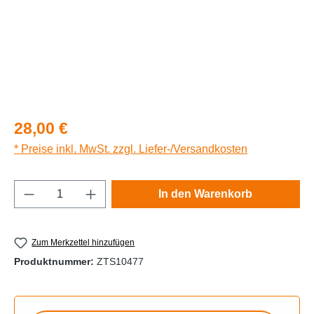
Regulärer Preis:
28,00 €
* Preise inkl. MwSt. zzgl. Liefer-/Versandkosten
Produkt Anzahl: Gib den gewünschten Wert e
In den Warenkorb
Zum Merkzettel hinzufügen
Produktnummer:
ZTS10477