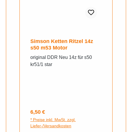
Simson Ketten Ritzel 14z
s50 m53 Motor
original DDR Neu 14z für s50
kr51/1 star
Regulärer Preis:
6,50 €
* Preise inkl. MwSt. zzgl.
Liefer-/Versandkosten