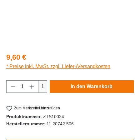
Regulärer Preis:
9,60 €
* Preise inkl. MwSt. zzgl. Liefer-/Versandkosten
Produkt Anzahl: Gib den gewünschten Wert e
1
In den Warenkorb
Zum Merkzettel hinzufügen
Produktnummer:
ZTS10024
Herstellernummer:
11 20742 506