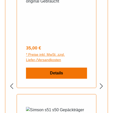
original Gebraucht
Regulärer Preis:
35,00 €
* Preise inkl. MwSt. zzgl.
Liefer-/Versandkosten
Details