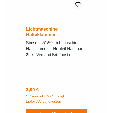
Lichtmaschine
Halteklammer
Simson s51/50 Lichtmaschine
Halteklammer -Neuteil Nachbau
2stk Versand Briefpost nur
innerhalb Deutschland versichert
Sendungsnummer (es wird
ausschließlich, nur mit Hermes
versendet) Versandrabatt wird für
mehrere Artikel gewährleistet, wir
Regulärer Preis:
3,90 €
erstellen ihnen nach Abschluss
* Preise inkl. MwSt. zzgl.
des Warenkorbes den
Liefer-/Versandkosten
Versandwiderruf Rückgabe
14Tage