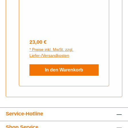
Regulärer Preis:
23,00 €
* Preise inkl. MwSt. zzgl.
Liefer-/Versandkosten
In den Warenkorb
Service-Hotline
Shop Service