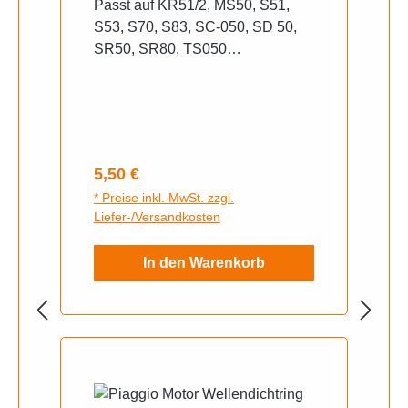
Passt auf KR51/2, MS50, S51,
S53, S70, S83, SC-050, SD 50,
SR50, SR80, TS050
Lieferumfang: Wellendichtring 22
x 35 x 7mm, Kupplungsdeckel;
Wellendichtring 20 x 35 x 7mm,
Kurbelwelle links; Wellendichtring
20 x 47 x 7mm, Kurbelwelle
Regulärer Preis:
5,50 €
rechts; Wellendichtring 20 x 30 x
* Preise inkl. MwSt. zzgl.
7mm, Abtriebswelle
Liefer-/Versandkosten
In den Warenkorb