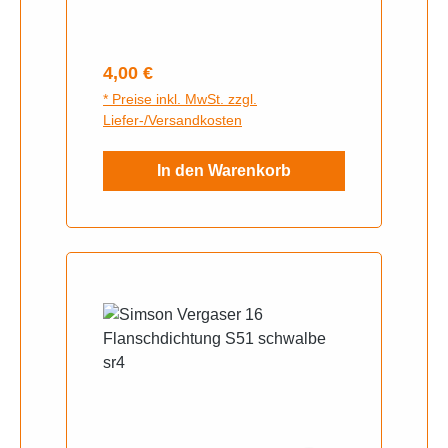
Dichtring 22-35-7 ,
Dichtkappe Rot mit Dichtring,
Kickstarterwellen Dichtring O-
Regulärer Preis:
4,00 €
Ring
* Preise inkl. MwSt. zzgl.
Liefer-/Versandkosten
In den Warenkorb