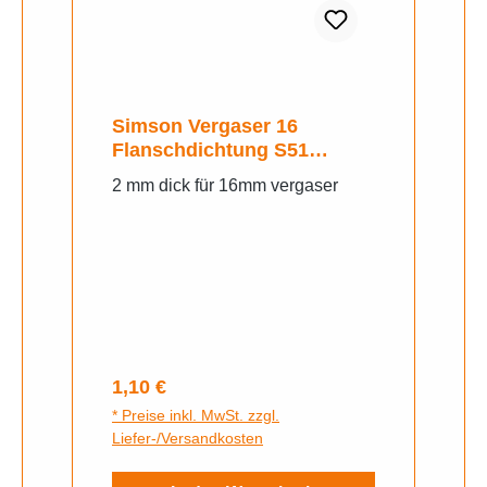
Simson Vergaser 16
Flanschdichtung S51
schwalbe sr4
2 mm dick für 16mm vergaser
Regulärer Preis:
1,10 €
* Preise inkl. MwSt. zzgl.
Liefer-/Versandkosten