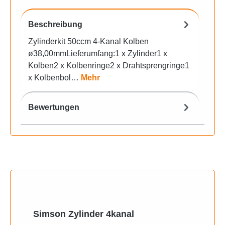
Beschreibung
Zylinderkit 50ccm 4-Kanal Kolben
ø38,00mmLieferumfang:1 x Zylinder1 x
Kolben2 x Kolbenringe2 x Drahtsprengringe1
x Kolbenbol…
Mehr
Bewertungen
Produktgalerie überspringen
Simson Zylinder 4kanal