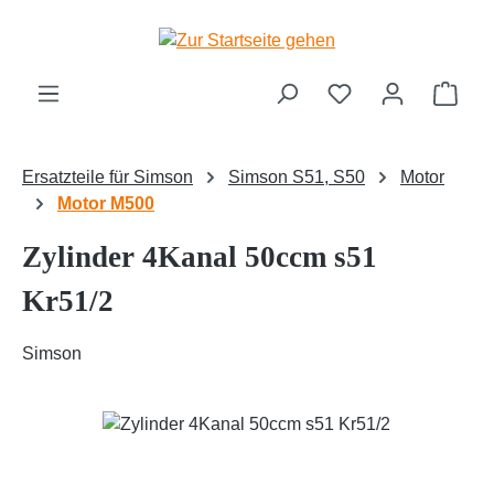
Zum Hauptinhalt springen
Ware
Ersatzteile für Simson
Simson S51, S50
Motor
Motor M500
Zylinder 4Kanal 50ccm s51
Kr51/2
Simson
Bildergalerie überspringen