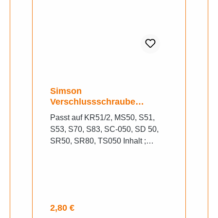
Simson
Verschlussschraube
Getriebe Kupplungsdeckel
Passt auf KR51/2, MS50, S51,
M500
S53, S70, S83, SC-050, SD 50,
SR50, SR80, TS050 Inhalt ;
Seitendeckel Verschlussschraube
Schwarz und Rot
Regulärer Preis:
2,80 €