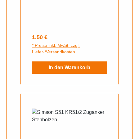
050, SD 50, SR50, SR80, TS050
Regulärer Preis:
1,50 €
* Preise inkl. MwSt. zzgl.
Liefer-/Versandkosten
In den Warenkorb