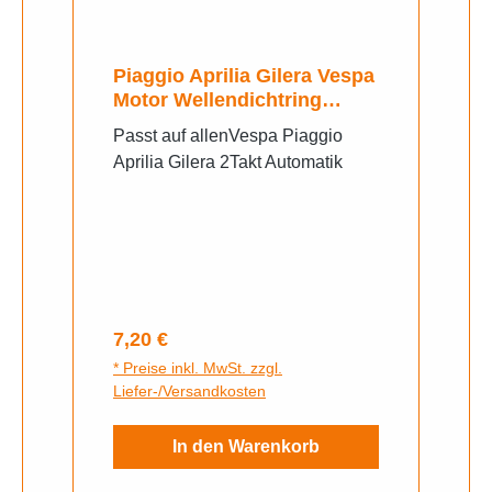
Piaggio Aprilia Gilera Vespa
Motor Wellendichtring
Dichtung Kurbelwelle
Passt auf allenVespa Piaggio
18x28x7
Aprilia Gilera 2Takt Automatik
Regulärer Preis:
7,20 €
* Preise inkl. MwSt. zzgl.
Liefer-/Versandkosten
In den Warenkorb