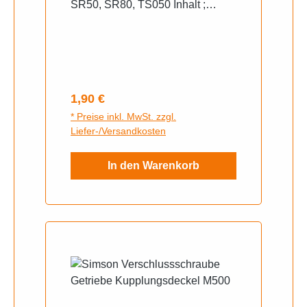
SR50, SR80, TS050 Inhalt ;
Seitendeckel Dichtung Einzeln
Regulärer Preis:
1,90 €
* Preise inkl. MwSt. zzgl.
Liefer-/Versandkosten
In den Warenkorb