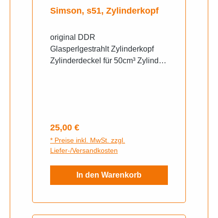
Simson, s51, Zylinderkopf
original DDR
Glasperlgestrahlt Zylinderkopf
Zylinderdeckel für 50cm³ Zylinder
mit 38mm Brennkammer Passt für
s51, SR50
Regulärer Preis:
25,00 €
* Preise inkl. MwSt. zzgl.
Liefer-/Versandkosten
In den Warenkorb