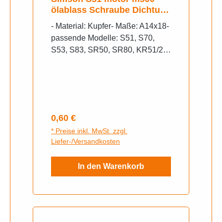
ölablass Schraube Dichtung
Kupfer
- Material: Kupfer- Maße: A14x18-
passende Modelle: S51, S70,
S53, S83, SR50, SR80, KR51/2-
original Simson* Nummer:
090133
Regulärer Preis:
0,60 €
* Preise inkl. MwSt. zzgl.
Liefer-/Versandkosten
In den Warenkorb