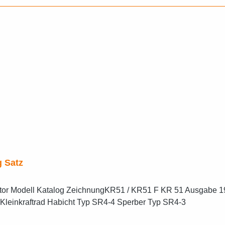
g Satz
Motor Modell Katalog ZeichnungKR51 / KR51 F KR 51 Ausgabe 
einkraftrad Habicht Typ SR4-4 Sperber Typ SR4-3