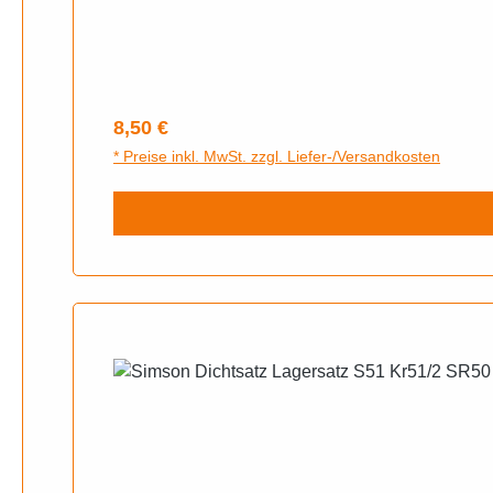
Regulärer Preis:
8,50 €
* Preise inkl. MwSt. zzgl. Liefer-/Versandkosten