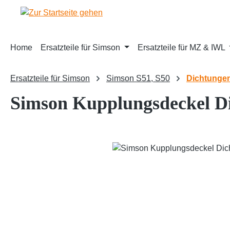
m Hauptinhalt springen
Zur Suche springen
Zur Hauptnavigation springen
Home
Ersatzteile für Simson
Ersatzteile für MZ & IWL
Ersatzteile für Simson
Simson S51, S50
Dichtunge
Simson Kupplungsdeckel D
Bildergalerie überspringen