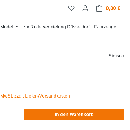
0,00 €
Ware
d Model
zur Rollervermietung Düsseldorf
Fahrzeuge
Simson
eis:
. MwSt. zzgl. Liefer-/Versandkosten
Anzahl: Gib den gewünschten Wert ein oder
In den Warenkorb