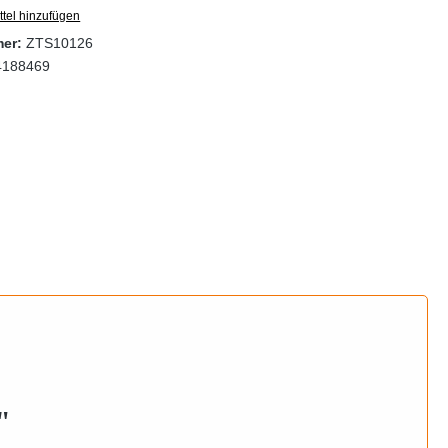
tel hinzufügen
mer:
ZTS10126
4188469
"