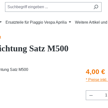
Ersatzteile für Piaggio Vespa Aprilia
Weitere Artikel un
n
ichtung Satz M500
Regulärer Pr
4,00 €
* Preise inkl
Produkt 