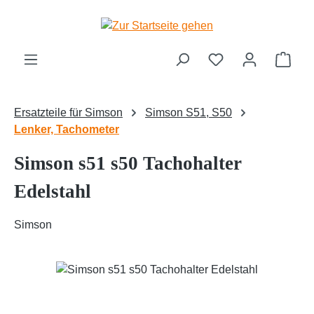
Zum Hauptinhalt springen
Ware
Ersatzteile für Simson
Simson S51, S50
Lenker, Tachometer
Simson s51 s50 Tachohalter
Edelstahl
Simson
Bildergalerie überspringen