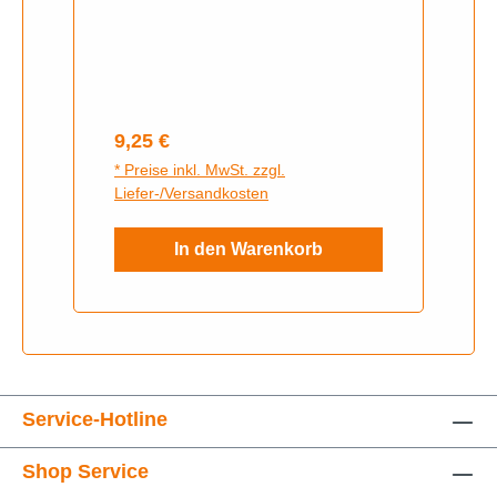
m500-700 motor
Regulärer Preis:
9,25 €
* Preise inkl. MwSt. zzgl.
Liefer-/Versandkosten
In den Warenkorb
Service-Hotline
Shop Service