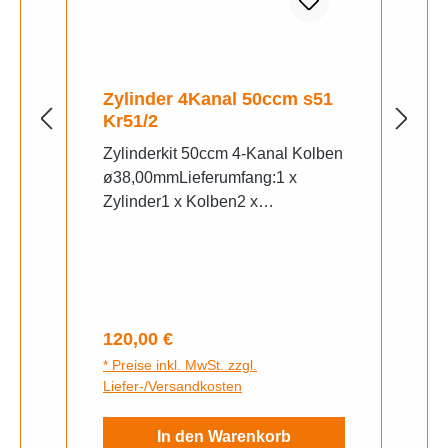
Zylinder 4Kanal 50ccm s51
Kr51/2
Zylinderkit 50ccm 4-Kanal Kolben
ø38,00mmLieferumfang:1 x
Zylinder1 x Kolben2 x
Kolbenringe2 x
Drahtsprengringe1 x Kolbenbolze
Der Zylinder hat zwei zusätzlich
eingearbeitete Überströmkanäle.
Diese sorgen in Verbindung mit
Regulärer Preis:
120,00 €
dem bearbeiteten Einlass (19mm)
* Preise inkl. MwSt. zzgl.
Liefer-/Versandkosten
In den Warenkorb