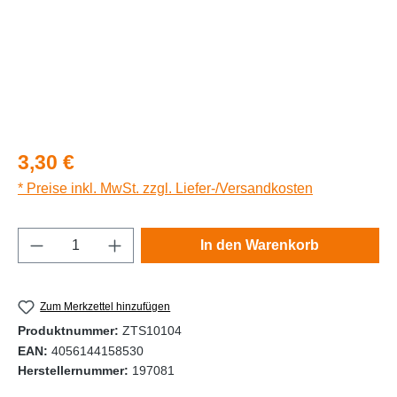
Regulärer Preis:
3,30 €
* Preise inkl. MwSt. zzgl. Liefer-/Versandkosten
Produkt Anzahl: Gib den gewünschten Wert e
In den Warenkorb
Zum Merkzettel hinzufügen
Produktnummer:
ZTS10104
EAN:
4056144158530
Herstellernummer:
197081