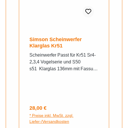
Simson Scheinwerfer
Klarglas Kr51
Scheinwerfer Passt für Kr51 Sr4-
2,3,4 Vogelserie und S50
s51 Klarglas 136mm mit Fassung
ohne Leuchtmittel, Echt Glas
Reste von Alter Halterung evtl.
vorhanden. Leuchtmittel unter
weiteren Artikel
Regulärer Preis:
28,00 €
* Preise inkl. MwSt. zzgl.
Liefer-/Versandkosten