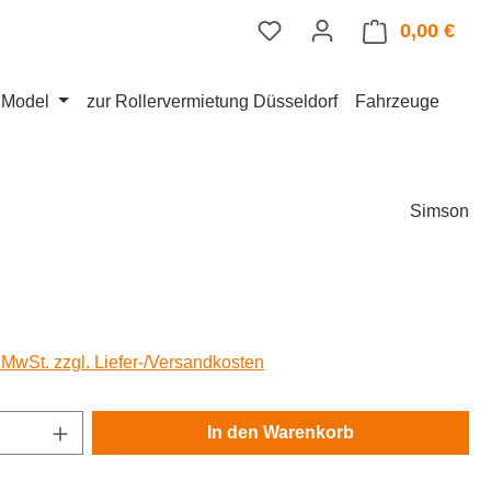
0,00 €
Ware
d Model
zur Rollervermietung Düsseldorf
Fahrzeuge
Simson
eis:
. MwSt. zzgl. Liefer-/Versandkosten
Anzahl: Gib den gewünschten Wert ein oder
In den Warenkorb