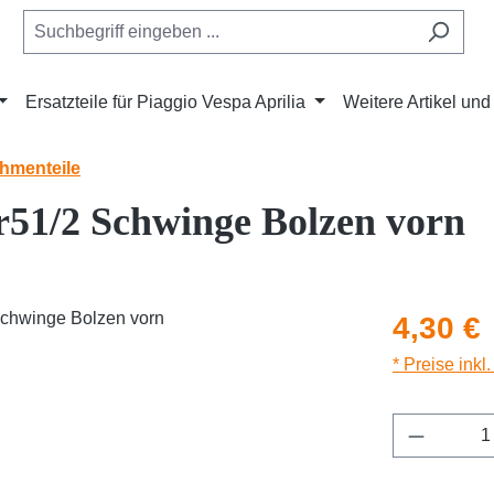
Ersatzteile für Piaggio Vespa Aprilia
Weitere Artikel un
hmenteile
51/2 Schwinge Bolzen vorn
Regulärer Pr
4,30 €
* Preise inkl
Produkt 