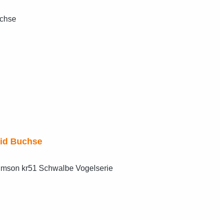
id Buchse
Schwinge vorn und hinten Polyamid Buchsen Simson kr51 Schwalbe Vogelserie