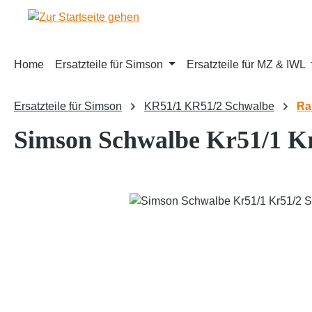
m Hauptinhalt springen
Zur Suche springen
Zur Hauptnavigation springen
Home
Ersatzteile für Simson
Ersatzteile für MZ & IWL
Ersatzteile für Simson
KR51/1 KR51/2 Schwalbe
Ra
Simson Schwalbe Kr51/1 Kr
Bildergalerie überspringen