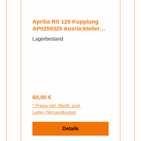
Aprilia RS 125 Kupplung
AP0259325 Ausrückteller
Ausrückhebel
Lagerbestand
Regulärer Preis:
60,00 €
* Preise inkl. MwSt. zzgl.
Liefer-/Versandkosten
Details