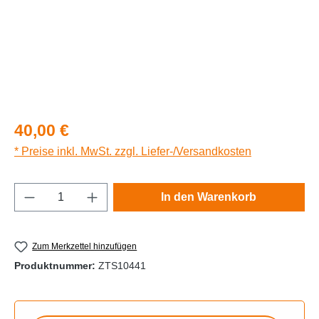
Regulärer Preis:
40,00 €
* Preise inkl. MwSt. zzgl. Liefer-/Versandkosten
Produkt Anzahl: Gib den gewünschten Wert e
In den Warenkorb
Zum Merkzettel hinzufügen
Produktnummer:
ZTS10441