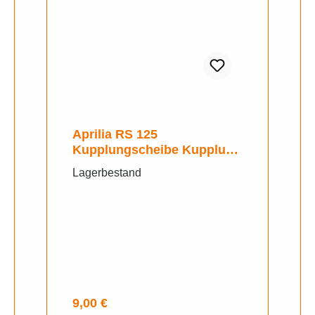
Aprilia RS 125
Kupplungscheibe Kupplung
Belaglammele
Lagerbestand
Regulärer Preis:
9,00 €