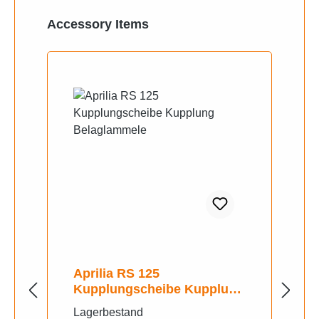
Produktgalerie überspringen
Accessory Items
Aprilia RS 125
Kupplungscheibe Kupplung
Belaglammele
Lagerbestand