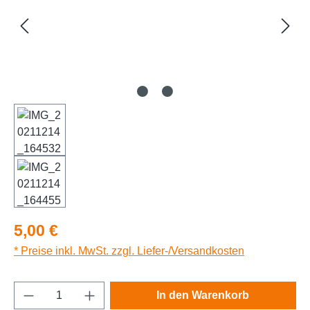
Regulärer Preis:
5,00 €
* Preise inkl. MwSt. zzgl. Liefer-/Versandkosten
Produkt Anzahl: Gib den gewünschten Wert e
In den Warenkorb