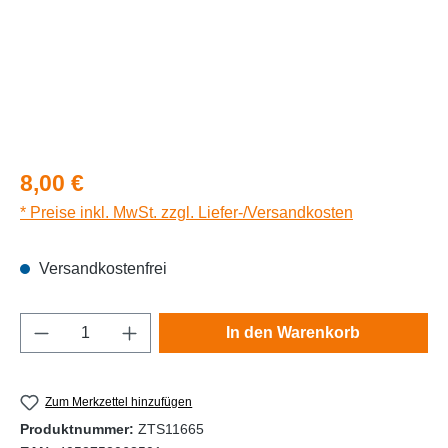
Regulärer Preis:
8,00 €
* Preise inkl. MwSt. zzgl. Liefer-/Versandkosten
Versandkostenfrei
Produkt Anzahl: Gib den gewünschten Wert e
In den Warenkorb
Zum Merkzettel hinzufügen
Produktnummer:
ZTS11665