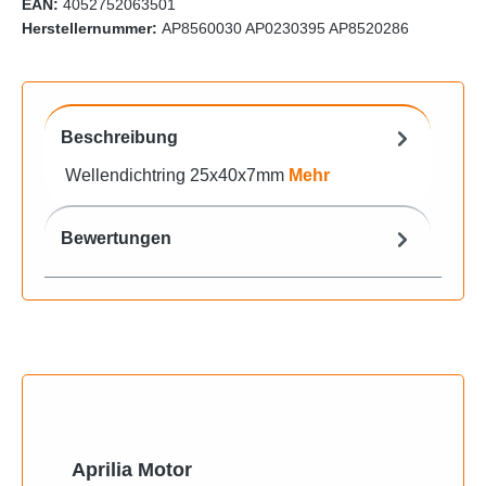
EAN:
4052752063501
Herstellernummer:
AP8560030 AP0230395 AP8520286
Beschreibung
Wellendichtring 25x40x7mm
Mehr
Bewertungen
Produktgalerie überspringen
Aprilia Motor