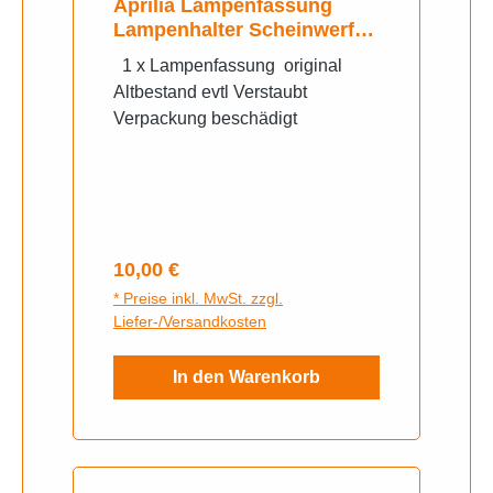
Aprilia Lampenfassung
Lampenhalter Scheinwerfer
Rs 125 1992/94 Pegaso 125
1 x Lampenfassung original
1991/94
Altbestand evtl Verstaubt
Verpackung beschädigt
Regulärer Preis:
10,00 €
* Preise inkl. MwSt. zzgl.
Liefer-/Versandkosten
In den Warenkorb