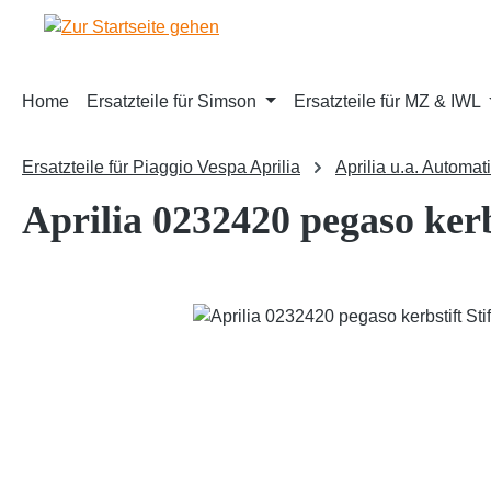
m Hauptinhalt springen
Zur Suche springen
Zur Hauptnavigation springen
Home
Ersatzteile für Simson
Ersatzteile für MZ & IWL
Ersatzteile für Piaggio Vespa Aprilia
Aprilia u.a. Automat
Aprilia 0232420 pegaso kerb
Bildergalerie überspringen