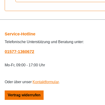
Baugruppen Aufbau/Fahrgestell > Elektrik, Schlö
Fahrgestell, Elektrik > ElektrikKTM > Roller 50 c
ElektrikMALAGUTI > Centro 50 > Fahrgestell, Ele
ZündschloßMALAGUTI > F-10 50cc 2T > Fahrgestel
SchalterMALAGUTI > Yesterday > Fahrgestell, E
EVOLIS 50 > Fahrgestell, Aufbau, Elektrik, Bre
Service-Hotline
NITRO LC 50 > Bremsen, Elektrik, Aufbau > Ele
50 > Baugruppen Aufbau, Bremsen, Elektrik > E
Telefonische Unterstützung und Beratung unter:
AH50 Address > ElektrikSUZUKI > Roller 50cc > 
ElektrikYAMAHA > Roller 50 CC > Aerox LC 50 (
01577-1360672
Bremsen, Elektrik, Aufbau > ElektrikYAMAHA > 
NEO`S 50 cc (YN) > Fahrgestell, Aufbau, Elektri
Mo-Fr, 09:00 - 17:00 Uhr
Oder über unser
Kontaktformular
.
Vertrag widerrufen