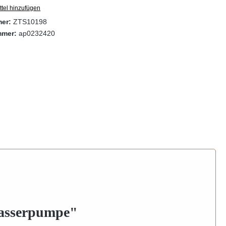
tel hinzufügen
mer:
ZTS10198
mmer:
ap0232420
 wasserpumpe"