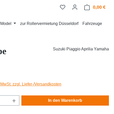
0,00 €
Ware
d Model
zur Rollervermietung Düsseldorf
Fahrzeuge
pe
Suzuki Piaggio Aprilia Yamaha
eis:
. MwSt. zzgl. Liefer-/Versandkosten
Anzahl: Gib den gewünschten Wert ein oder
In den Warenkorb