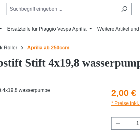
Ersatzteile für Piaggio Vespa Aprilia
Weitere Artikel un
ik Roller
Aprilia ab 250ccm
stift Stift 4x19,8 wasserpum
Regulärer Pr
2,00 €
* Preise inkl
Produkt 