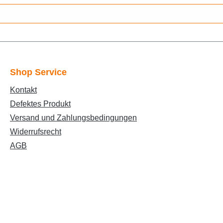
sserKTM > Roller 50 cc > Chrono 502 > Fahrgestell, Elektrik > 
c > K Series, ARK 50 > Fahrgestell, Elektrik > ElektrikMALAGUTI
ktrik > ElektrikMALAGUTI > Crosser 50 CR1 > Bremsen, Elektrik
l, Elektrik > ElektrikMALAGUTI > F-12 (Phantom) 50cc 2T > Fah
lektrik > ElektrikMBK > BOOSTER 50cc > Baugruppen Bremsen,
msen > Elektrik, SchlösserMBK > Mach R/RR 50cc > Baugruppen
Shop Service
ktrik, SchlösserMBK > OVETTO 50 > Baugruppen Bremsen, Elek
lektrik, ZündschlossREX > REX RS 250 QM50T-10A(B) > Aufbau,
Kontakt
Katana 50 AC > ElektrikSUZUKI > Roller 50cc > Katana 50 LC >
Defektes Produkt
YQ) > Bremsen, Elektrik, Aufbau > Elektrik, SchlösserYAMAHA
Versand und Zahlungsbedingungen
Roller 50 CC > BWs 50cc (CW) > Bremsen, Elektrik, Aufbau > 
k, Bremsen > Elektrik, SchlösserYAMAHA > Roller 50 CC > YE ZE
Widerrufsrecht
AGB