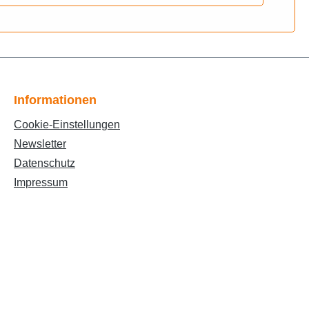
ElektrikKTM > Roller 50 cc > Cross 50 >
 > Ciak 50 > Fahrgestell, Elektrik >
, Fahrgestell > Elektrik,
rgestell, Elektrik > Elektrik,
 Elektrik, Aufbau > Elektrik, ZündschloßMBK >
 Bremsen, Elektrik, Aufbau > ElektrikMBK >
Informationen
trik, Aufbau > Elektrik, SchlösserMBK > STUNT
 Fahrgestell > ElektrikSUZUKI > Roller 50cc >
Cookie-Einstellungen
 ElektrikSUZUKI > Roller 50cc > Zillion LC >
Newsletter
 > Roller 50 CC > JOG R/RR 50cc (CY) >
Datenschutz
Elektrik, ZündschloßYAMAHA > Roller 50 CC >
ST 50 > Fahrgestell, Aufbau, Elektrik,
Impressum
Bremsen > Elektrik, SchlösserYAMAHA > Roller 50 CC > SLIDER 50cc (EW) > Bremsen, Elektrik, Aufbau > Elektrik, Zündschloss