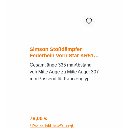
Simson Stoßdämpfer
Federbein Vorn Star KR51/1
KR51/2 SR4-1
Gesamtlänge 335 mmAbstand
von Mitte Auge zu Mitte Auge: 307
mm Passend für Fahrzeugtyp
Simson KR51/1 Schwalbe
Simson SR4-2 Star Simson SR4-
1 Spatz Simson KR50
Regulärer Preis:
78,00 €
* Preise inkl. MwSt. zzgl.