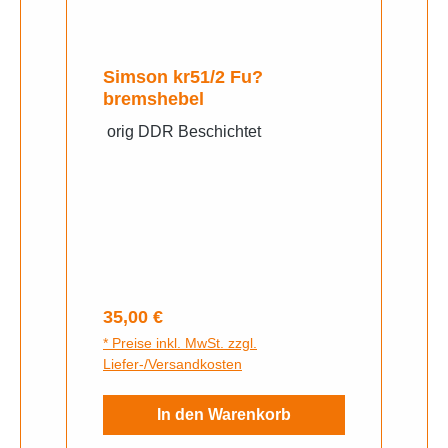
Simson kr51/2 Fu?
bremshebel
orig DDR Beschichtet
Regulärer Preis:
35,00 €
* Preise inkl. MwSt. zzgl.
Liefer-/Versandkosten
In den Warenkorb