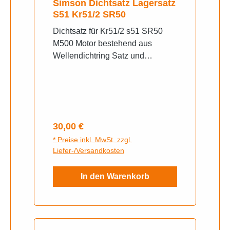
Simson Dichtsatz Lagersatz
S51 Kr51/2 SR50
Dichtsatz für Kr51/2 s51 SR50
M500 Motor bestehend aus
Wellendichtring Satz und
hochwertigen
DichtungspapierLagersatz
Hersteller SNH
Regulärer Preis:
30,00 €
* Preise inkl. MwSt. zzgl.
Liefer-/Versandkosten
In den Warenkorb