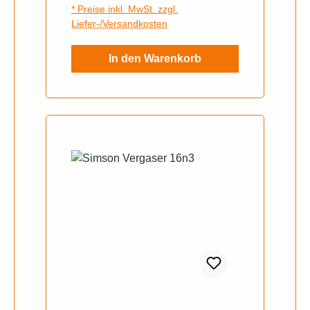
* Preise inkl. MwSt. zzgl.
S51 // 16N1 - 3 = SR4-3 usw.)
Liefer-/Versandkosten
In den Warenkorb