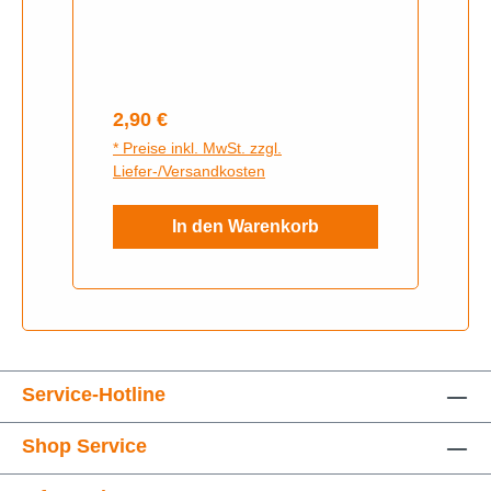
SR4-3,
Regulärer Preis:
2,90 €
* Preise inkl. MwSt. zzgl.
Liefer-/Versandkosten
In den Warenkorb
Service-Hotline
Shop Service