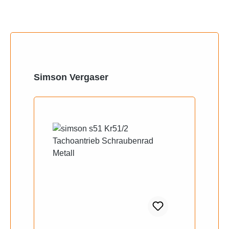
Produktgalerie überspringen
Simson Vergaser