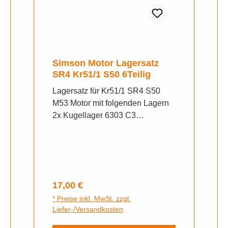
Simson Motor Lagersatz
SR4 Kr51/1 S50 6Teilig
Lagersatz für Kr51/1 SR4 S50
M53 Motor mit folgenden Lagern
2x Kugellager 6303 C3
Kurbelwelle, li. u. re. S50,
KR51/1, SR4-2 1x Kugellager
6302 C3, Abtriebswelle, re. S50,
KR51/1, SR4-2, SR4-3, SR4-4,
TS250, TS250/1 1x Kugellager
Regulärer Preis:
17,00 €
6203 C3 Kupplungswelle, li. u.
* Preise inkl. MwSt. zzgl.
HR-Antrieb1x Kugellager 6000
Liefer-/Versandkosten
C3 Kupplungswelle, re1x
Kugellager 6201 C3 -