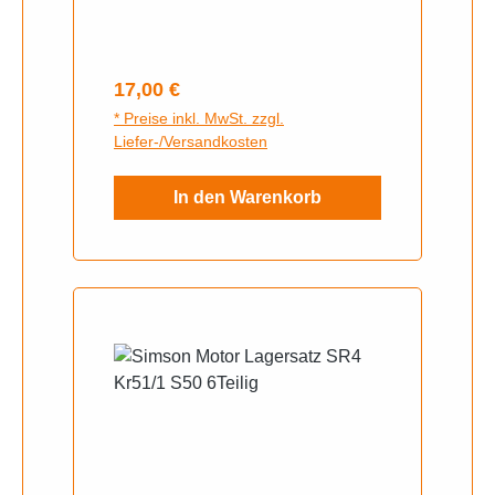
Abtriebswelle, links - Motor M500-
M7001x Kugellager 6203 C3 1x
Kugellager 6000 C3
Regulärer Preis:
17,00 €
* Preise inkl. MwSt. zzgl.
Liefer-/Versandkosten
In den Warenkorb