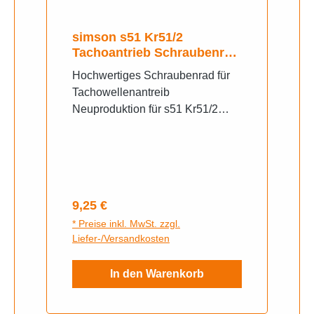
simson s51 Kr51/2
Tachoantrieb Schraubenrad
Metall
Hochwertiges Schraubenrad für
Tachowellenantreib
Neuproduktion für s51 Kr51/2
m500-700 motor
Regulärer Preis:
9,25 €
* Preise inkl. MwSt. zzgl.
Liefer-/Versandkosten
In den Warenkorb