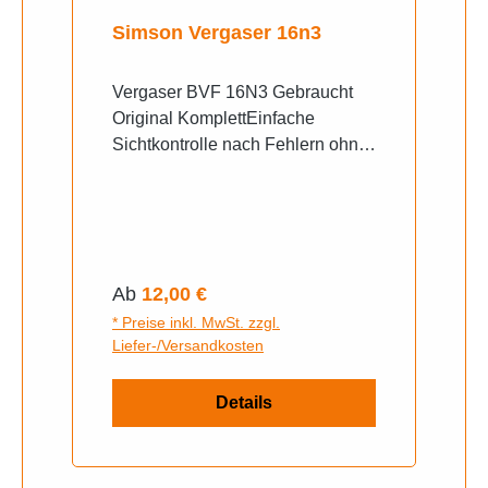
Simson Vergaser 16n3
Vergaser BVF 16N3 Gebraucht
Original KomplettEinfache
Sichtkontrolle nach Fehlern ohne
Testlauf
Regulärer Preis:
Ab
12,00 €
* Preise inkl. MwSt. zzgl.
Liefer-/Versandkosten
Details