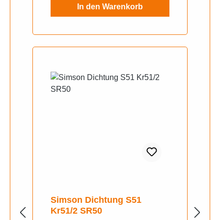
In den Warenkorb
Abtriebswelle, li. S50, KR51/1,
SR4-2, SR4-1
Simson Dichtung S51
Kr51/2 SR50