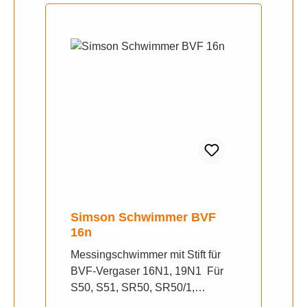
Simson Schwimmer BVF
16n
Messingschwimmer mit Stift für
BVF-Vergaser 16N1, 19N1 Für
S50, S51, SR50, SR50/1,
KR51/1, KR51/2, SR4-2, SR4-2/1,