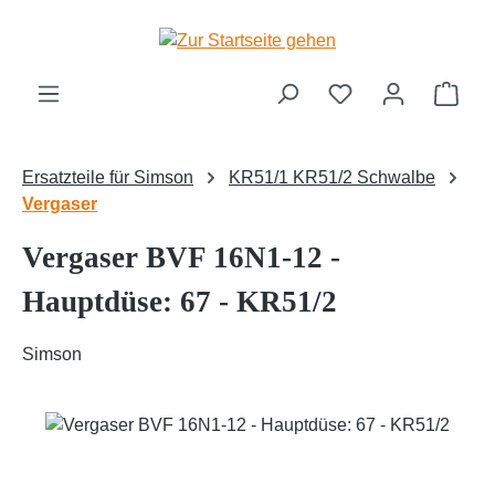
Zum Hauptinhalt springen
Ware
Ersatzteile für Simson
KR51/1 KR51/2 Schwalbe
Vergaser
Vergaser BVF 16N1-12 -
Hauptdüse: 67 - KR51/2
Simson
Bildergalerie überspringen