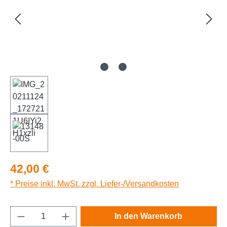
Regulärer Preis:
42,00 €
* Preise inkl. MwSt. zzgl. Liefer-/Versandkosten
Produkt Anzahl: Gib den gewünschten Wert e
In den Warenkorb