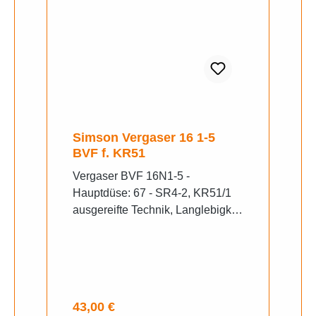
Simson Vergaser 16 1-5
BVF f. KR51
Vergaser BVF 16N1-5 -
Hauptdüse: 67 - SR4-2, KR51/1
ausgereifte Technik, Langlebigkeit
hochwertiger Zink-Druckguss
(nicht Aluminiumguss!) in
der BVF-Serie finden Sie einen
speziell für ihr Fahrzeugmodell
abgestimmten Vergaser (Bsp:
Regulärer Preis:
43,00 €
16N1 - 8 = S50 // 16N1 - 11 =