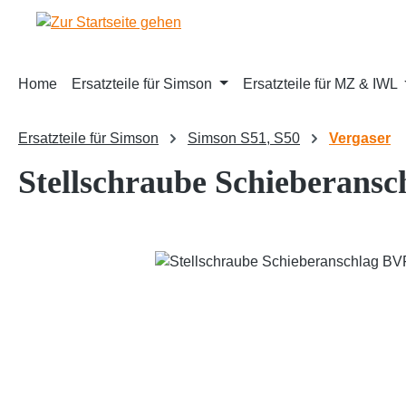
m Hauptinhalt springen
Zur Suche springen
Zur Hauptnavigation springen
Home
Ersatzteile für Simson
Ersatzteile für MZ & IWL
Ersatzteile für Simson
Simson S51, S50
Vergaser
Stellschraube Schieberans
Bildergalerie überspringen