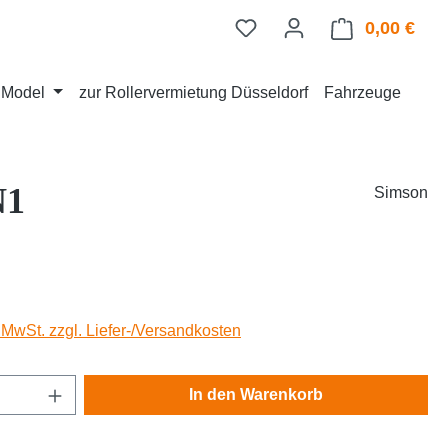
0,00 €
Ware
d Model
zur Rollervermietung Düsseldorf
Fahrzeuge
N1
Simson
eis:
. MwSt. zzgl. Liefer-/Versandkosten
Anzahl: Gib den gewünschten Wert ein oder
In den Warenkorb