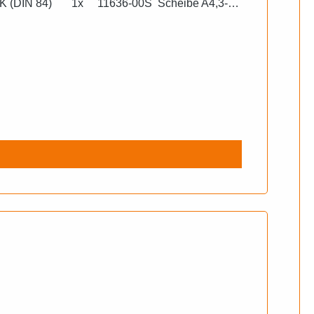
-A4K (DIN 84) 1x 11636-00S Scheibe A4,3-
erscheibe B4-FSt-E4J (DIN 137) - gewellt
rterzugwiderlager mit *Start*-Logo - schwarz PPB - S51, S53, S70, S83, SR50, SR80 Gebraucht auf Anfrage