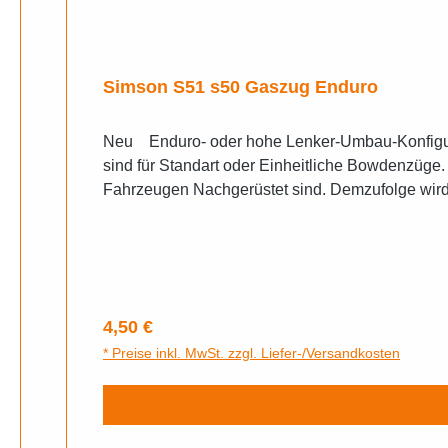
Simson S51 s50 Gaszug Enduro
Neu Enduro- oder hohe Lenker-Umbau-Konfiguration (z. B. S51E, S70E usw.) ca. 900 mm (ca. +50 mm). Sehr geehrter Käufer, die hier ausgezeichneten Preise
sind für Standart oder Einheitliche Bowdenzüge.
Fahrzeugen Nachgerüstet sind. Demzufolge wird d
Regulärer Preis:
4,50 €
* Preise inkl. MwSt. zzgl. Liefer-/Versandkosten