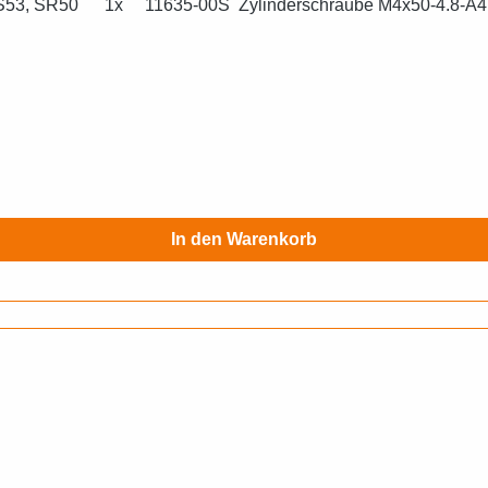
 S51, S53, SR50 1x 11635-00S Zylinderschraube M4x50-4.8
0S Sechskantmutter M4-8-A4K (DIN 934) 1x 11637-00S Fed
1x 10664-C-S Sta
In den Warenkorb