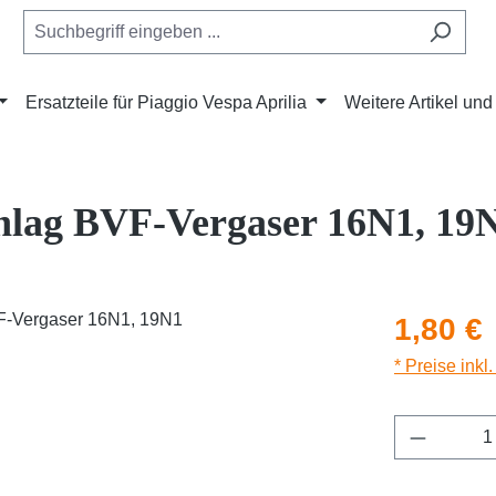
Ersatzteile für Piaggio Vespa Aprilia
Weitere Artikel un
chlag BVF-Vergaser 16N1, 19
Regulärer Pr
1,80 €
* Preise inkl
Produkt 