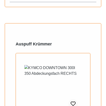
Produktgalerie überspringen
Auspuff Krümmer