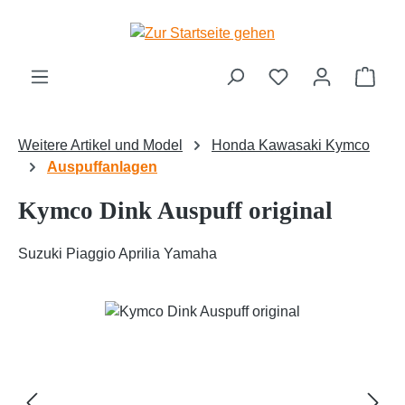
Zum Hauptinhalt springen
Ware
Weitere Artikel und Model
Honda Kawasaki Kymco
Auspuffanlagen
Kymco Dink Auspuff original
Suzuki Piaggio Aprilia Yamaha
Bildergalerie überspringen