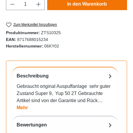
Produkt Anzahl: Gib den gewünschten Wert e
In den Warenkorb
Zum Merkzettel hinzufügen
Produktnummer:
ZTS10325
EAN:
8717688015234
Herstellernummer:
06KY02
Beschreibung
Gebraucht original Auspuffanlage sehr guter
Zustand Super 9, Yup 50 2T Gebrauchte
Artikel sind von der Garantie und Rück…
Mehr
Bewertungen