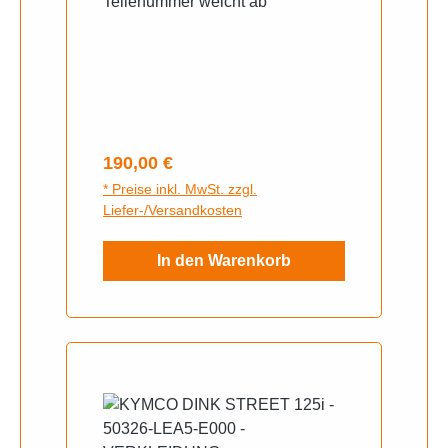
Teilenummer weicht ab
Regulärer Preis:
190,00 €
* Preise inkl. MwSt. zzgl.
Liefer-/Versandkosten
In den Warenkorb