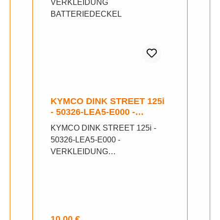
KYMCO DINK STREET 125i
- 50326-LEA5-E000 -
VERKLEIDUNG
KYMCO DINK STREET 125i -
BATTERIEDECKEL
50326-LEA5-E000 -
VERKLEIDUNG
BATTERIEDECKEL Neu
Original Teilenummer
Regulärer Preis:
10,00 €