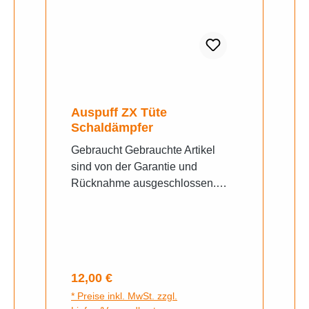
Auspuff ZX Tüte
Schaldämpfer
Gebraucht Gebrauchte Artikel
sind von der Garantie und
Rücknahme ausgeschlossen.
Gern senden wir ihnen bei
Unklarheiten weitere Fotos zu,
schreiben sie uns auf Whats App
an.
Regulärer Preis:
12,00 €
* Preise inkl. MwSt. zzgl.