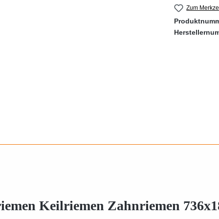
Zum Merkzet
Produktnum
Herstellernu
riemen Keilriemen Zahnriemen 736x18