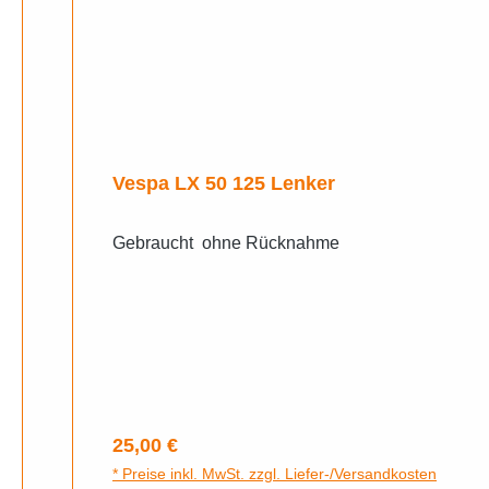
Vespa LX 50 125 Lenker
Gebraucht ohne Rücknahme
Regulärer Preis:
25,00 €
* Preise inkl. MwSt. zzgl. Liefer-/Versandkosten