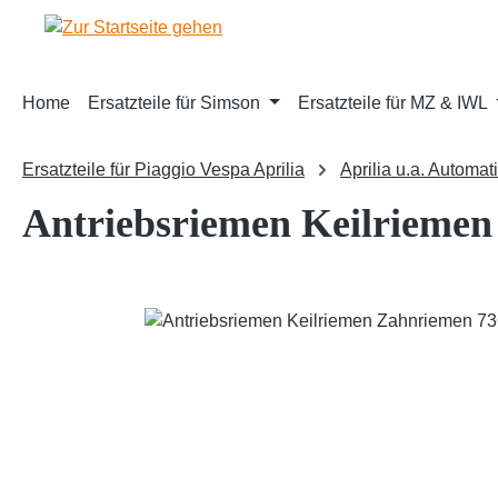
m Hauptinhalt springen
Zur Suche springen
Zur Hauptnavigation springen
Home
Ersatzteile für Simson
Ersatzteile für MZ & IWL
Ersatzteile für Piaggio Vespa Aprilia
Aprilia u.a. Automat
Antriebsriemen Keilriemen
Bildergalerie überspringen