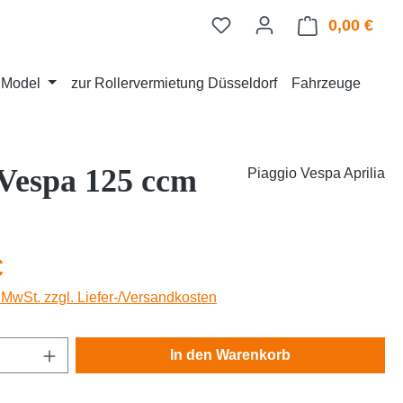
0,00 €
Ware
d Model
zur Rollervermietung Düsseldorf
Fahrzeuge
Vespa 125 ccm
Piaggio Vespa Aprilia
eis:
€
. MwSt. zzgl. Liefer-/Versandkosten
Anzahl: Gib den gewünschten Wert ein oder
In den Warenkorb