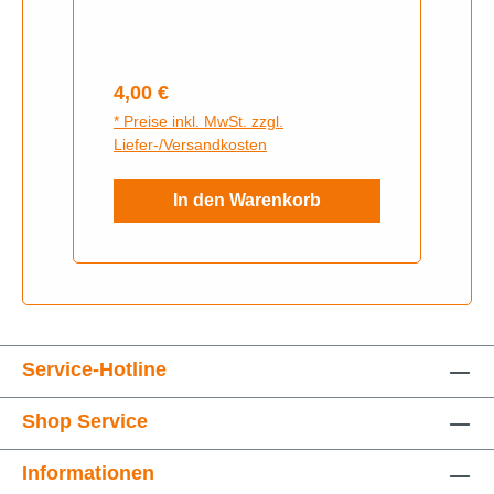
Garantie und Rücknahme
ausgeschlossen. Gern senden wir
ihnen bei Unklarheiten weitere
Regulärer Preis:
4,00 €
Fotos zu, schreiben sie uns auf
* Preise inkl. MwSt. zzgl.
Whats App an.
Liefer-/Versandkosten
In den Warenkorb
Service-Hotline
Shop Service
Informationen