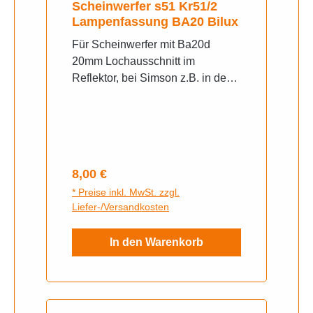
Scheinwerfer s51 Kr51/2
Lampenfassung BA20 Bilux
Für Scheinwerfer mit Ba20d
20mm Lochausschnitt im
Reflektor, bei Simson z.B. in den
BJ. nach 1978 verwendet. Neu
Regulärer Preis:
8,00 €
* Preise inkl. MwSt. zzgl.
Liefer-/Versandkosten
In den Warenkorb