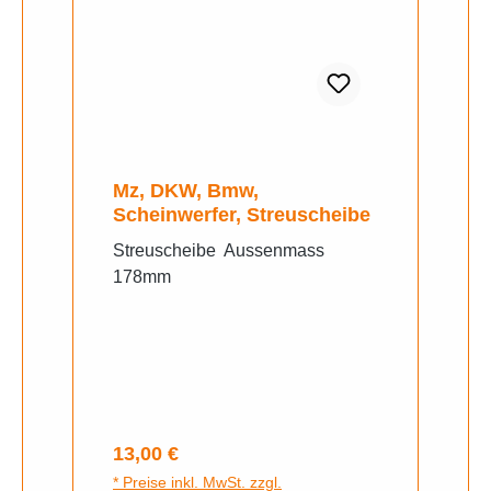
Mz, DKW, Bmw,
Scheinwerfer, Streuscheibe
Streuscheibe Aussenmass
178mm
Regulärer Preis:
13,00 €
* Preise inkl. MwSt. zzgl.