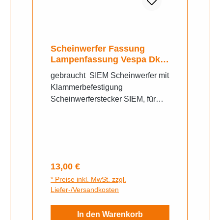
Scheinwerfer Fassung
Lampenfassung Vespa Dkw
Hercules
gebraucht SIEM Scheinwerfer mit
Klammerbefestigung
Scheinwerferstecker SIEM, für
SIEM Scheinwerfer mit
Klammerbefestigung - Vespa 125
VM1T/2T- Vespa 125 VN1T/2T-
Vespa 125 VN1 1955- Vespa 125
VN2 1956- Vespa 150 VL1
Regulärer Preis:
13,00 €
"Struzzo" 1955- Vespa 150 VL2
* Preise inkl. MwSt. zzgl.
1955- Vespa 150 VL3 1956-
Liefer-/Versandkosten
Vespa 150 VB1- Vespa 150 GS
VS1/2/3/4 yFern+Abblendlicht
In den Warenkorb
Sockel: BA20d /​ Standlicht Soffitte