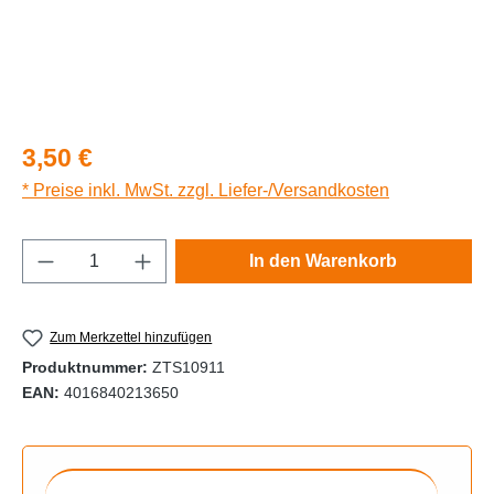
Regulärer Preis:
3,50 €
* Preise inkl. MwSt. zzgl. Liefer-/Versandkosten
Produkt Anzahl: Gib den gewünschten Wert e
In den Warenkorb
Zum Merkzettel hinzufügen
Produktnummer:
ZTS10911
EAN:
4016840213650