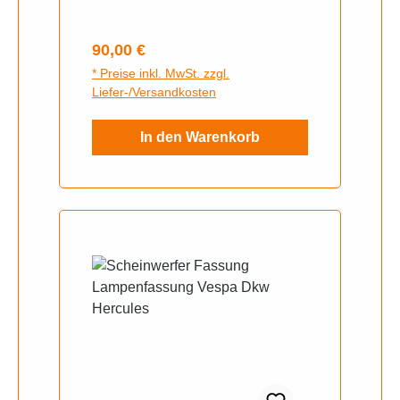
AnschlussSpannung 12 Volt
Original
Regulärer Preis:
90,00 €
* Preise inkl. MwSt. zzgl.
Liefer-/Versandkosten
In den Warenkorb