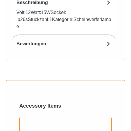
Beschreibung
Volt:12Watt:15WSockel:
p26sStückzahl:1Kategorie:Scheinwerferlamp
e
Bewertungen
Produktgalerie überspringen
Accessory Items