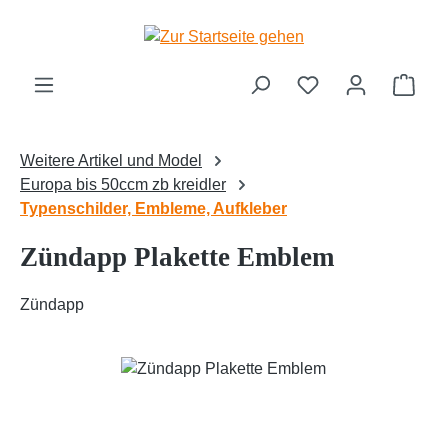
Zum Hauptinhalt springen
Ware
Weitere Artikel und Model
Europa bis 50ccm zb kreidler
Typenschilder, Embleme, Aufkleber
Zündapp Plakette Emblem
Zündapp
Bildergalerie überspringen