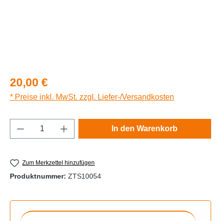
Regulärer Preis:
20,00 €
* Preise inkl. MwSt. zzgl. Liefer-/Versandkosten
Produkt Anzahl: Gib den gewünschten Wert e
In den Warenkorb
Zum Merkzettel hinzufügen
Produktnummer:
ZTS10054