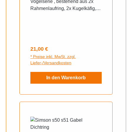
Vogelserie , bestehend aus 2x
Rahmenlaufring, 2x Kugelkäfig,
1x Nasenscheibe, 1x Große
Mutter org DDR ,1x obere
Gegenmutter
Regulärer Preis:
21,00 €
* Preise inkl. MwSt. zzgl.
Liefer-/Versandkosten
In den Warenkorb