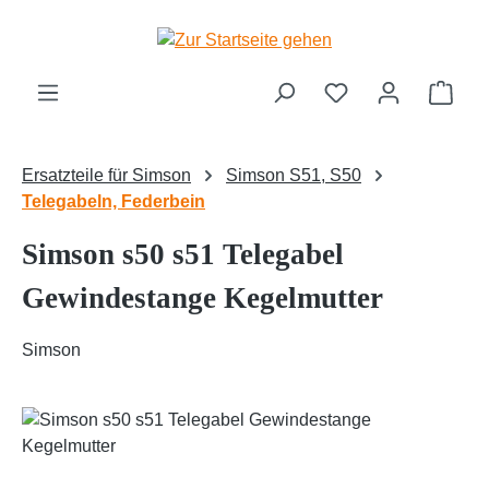
Zum Hauptinhalt springen
Ware
Ersatzteile für Simson
Simson S51, S50
Telegabeln, Federbein
Simson s50 s51 Telegabel
Gewindestange Kegelmutter
Simson
Bildergalerie überspringen