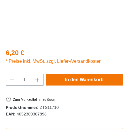
Regulärer Preis:
6,20 €
* Preise inkl. MwSt. zzgl. Liefer-/Versandkosten
Produkt Anzahl: Gib den gewünschten Wert e
In den Warenkorb
Zum Merkzettel hinzufügen
Produktnummer:
ZTS11710
EAN:
4052309307898