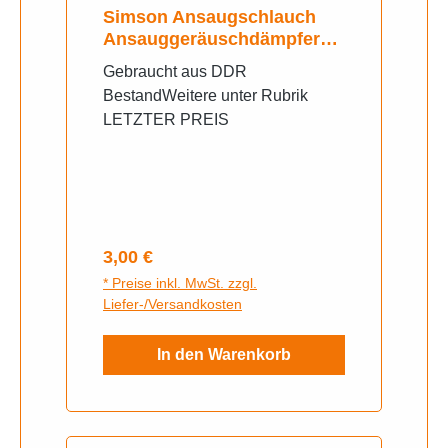
Simson Ansaugschlauch
Ansauggeräuschdämpfer
Schwalbe KR51/2 kr51/1
Gebraucht aus DDR
BestandWeitere unter Rubrik
LETZTER PREIS
Regulärer Preis:
3,00 €
* Preise inkl. MwSt. zzgl.
Liefer-/Versandkosten
In den Warenkorb