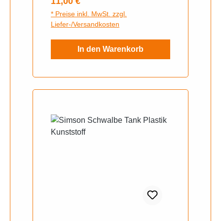
Regulärer Preis:
11,00 €
falls technisch notwendig, durch
* Preise inkl. MwSt. zzgl.
Pappröhrchen geschützteinzeln
Liefer-/Versandkosten
verpackt in EHR-
Verschlussbeutelund Karton
In den Warenkorb