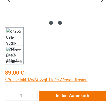
Regulärer Preis:
89,00 €
* Preise inkl. MwSt. zzgl. Liefer-/Versandkosten
Produkt Anzahl: Gib den gewünschten Wert e
In den Warenkorb