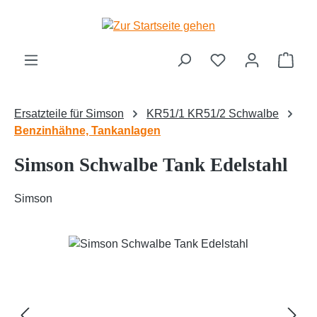
Zum Hauptinhalt springen
Ware
Ersatzteile für Simson
KR51/1 KR51/2 Schwalbe
Benzinhähne, Tankanlagen
Simson Schwalbe Tank Edelstahl
Simson
Bildergalerie überspringen