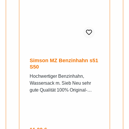
Simson MZ Benzinhahn s51
S50
Hochwertiger Benzinhahn,
Wassersack m. Sieb Neu sehr
gute Qualität 100% Original-
Design (DDR)Einzelteile
kompatibel / austauschbar mit
alten original Benzinhähnenfeiner
Zink-Spritzguß, Oberfläche
spezialbehandeltSteigrohrsieb,