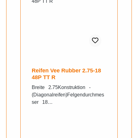
Reifen Vee Rubber 2.75-18
48P TT R
Breite 2.75Konstruktion -
(Diagonalreifen)Felgendurchmes
ser 18
ZollLastindex 48Geschwindigkei
tsindex P -150
km/hProfil VRM015Hersteller V
ee