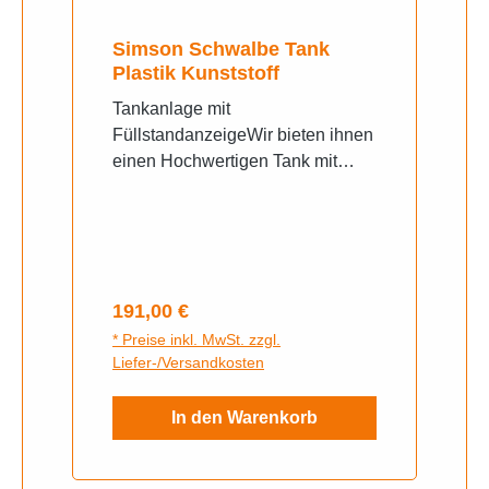
Simson Schwalbe Tank
Plastik Kunststoff
Tankanlage mit
FüllstandanzeigeWir bieten ihnen
einen Hochwertigen Tank mit
Füllstandanzeige. Sie haben die
Möglichkeit diesen Tank gleich
bei uns einbauen zu lassen.Der
Tank ist ein Deutsches Produkt
und ist aus Plastik. Gegenüber
Regulärer Preis:
191,00 €
den herkömmlichen Tankanlagen
* Preise inkl. MwSt. zzgl.
aus Metal ist dieser wirklich Dicht
Liefer-/Versandkosten
und kann nicht Rosten. Sie
werden Jahrelang daran Freude
In den Warenkorb
finden. Ausführung B: Tank-Set
aus Kunststoff mit Tankanzeige
(EAN 4270000552304