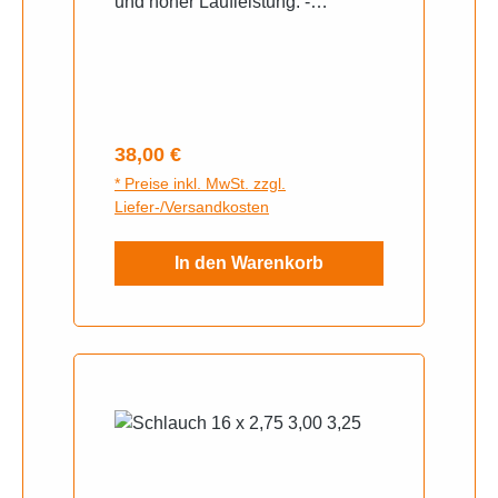
und hoher Laufleistung. -
Hersteller: Heidenau- K36 Profil-
Dimension des Reifens ist 2,75 x
16
Regulärer Preis:
38,00 €
* Preise inkl. MwSt. zzgl.
Liefer-/Versandkosten
In den Warenkorb