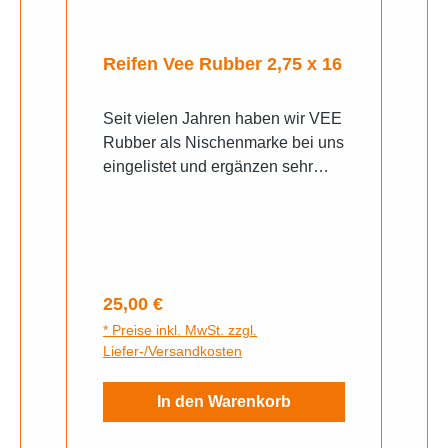
Reifen Vee Rubber 2,75 x 16
Seit vielen Jahren haben wir VEE
Rubber als Nischenmarke bei uns
eingelistet und ergänzen sehr
sinnvoll mit den Reifenprodukten
von VEE Rubber das
Qualitätsportfolio unserer
Markenpartner von Michelin,
Bridgestone, Continental,
Regulärer Preis:
25,00 €
etc..VEE Rubber steht für eine
* Preise inkl. MwSt. zzgl.
hervorragendes Preis-Leistungs-
Liefer-/Versandkosten
Verhältnis. Die aus Thailand
stammende Marke wird in
In den Warenkorb
Deutschland immer beliebter und
ist längst bei allen Scooter- und