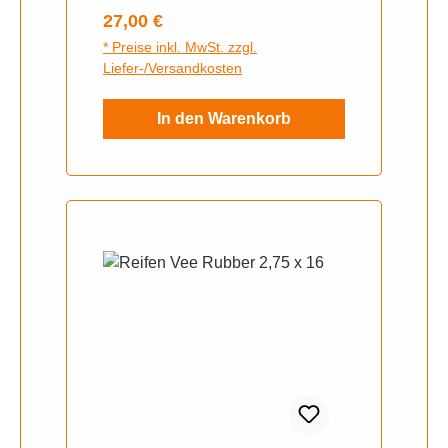
RubberWeißwand NeinSchlauc
Regulärer Preis:
27,00 €
hkennung TTVerstärkt
* Preise inkl. MwSt. zzgl.
(Reinforced) NeinReifenart So
Liefer-/Versandkosten
mmerreifen
In den Warenkorb