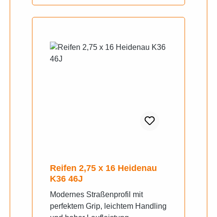
Rollerfahrern etabliert und
gleichermaßen beliebt. Die
Reifen des thailändischen
Familienunternehmens führen wir
be ZBR Hohl seit Jahren mit sehr
guten Erfahrungen in unserem
Programm. Das Unternehmen hat
seine Produktlinien immer weiter
ausgebaut und ist heute sogar in
bestimmten Zweiradkategorien
Erstausstatter, was das Vertrauen
in die Marke VEE Rubber weiter
stärkt.
Reifen 2,75 x 16 Heidenau
K36 46J
Modernes Straßenprofil mit
perfektem Grip, leichtem Handling