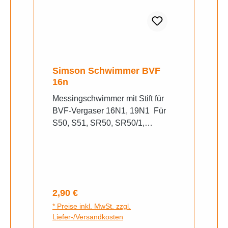
Simson Schwimmer BVF
16n
Messingschwimmer mit Stift für
BVF-Vergaser 16N1, 19N1 Für
S50, S51, SR50, SR50/1,
KR51/1, KR51/2, SR4-2, SR4-2/1,
SR4-3,
Regulärer Preis:
2,90 €
* Preise inkl. MwSt. zzgl.
Liefer-/Versandkosten