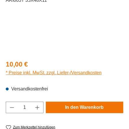
Regulärer Preis:
10,00 €
* Preise inkl. MwSt. zzgl. Liefer-/Versandkosten
Versandkostenfrei
Produkt Anzahl: Gib den gewünschten Wert e
In den Warenkorb
Zum Merkzettel hinzufügen