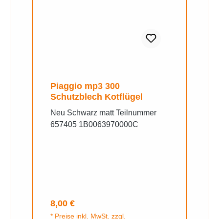
Piaggio mp3 300
Schutzblech Kotflügel
Neu Schwarz matt Teilnummer
657405 1B0063970000C
Regulärer Preis:
8,00 €
* Preise inkl. MwSt. zzgl.