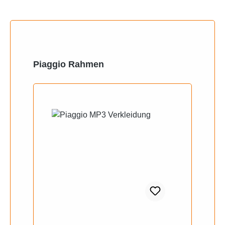
Produktgalerie überspringen
Piaggio Rahmen