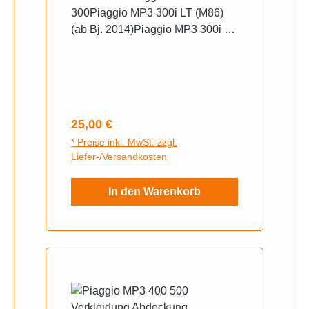
300Piaggio MP3 300i LT (M86)
(ab Bj. 2014)Piaggio MP3 300i LT
(M86) (ab Bj. 2015)Piaggio MP3
300i LT ABS (TA11/TA19L) Euro4
(ab Bj. 2016)Piaggio MP3 300i LT
ABS (TA11/TA19L) Euro4 (ab Bj.
2017)Piaggio MP3 300i LT ABS
Regulärer Preis:
25,00 €
(TA11/TA19L) Euro4 (ab Bj.
* Preise inkl. MwSt. zzgl.
2018)Piaggio MP3 500
Liefer-/Versandkosten
In den Warenkorb