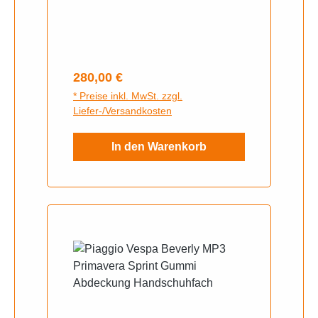
LT500 ,Piaggio Mp3 LT 500
Regulärer Preis:
280,00 €
* Preise inkl. MwSt. zzgl.
Liefer-/Versandkosten
In den Warenkorb