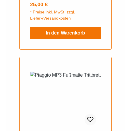
Regulärer Preis:
25,00 €
(TA11/TA19L) Euro4 (ab Bj.
* Preise inkl. MwSt. zzgl.
2018)Piaggio MP3 500
Liefer-/Versandkosten
In den Warenkorb