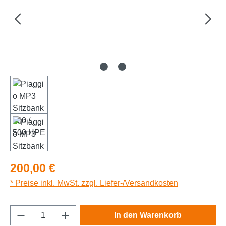
Regulärer Preis:
200,00 €
* Preise inkl. MwSt. zzgl. Liefer-/Versandkosten
Produkt Anzahl: Gib den gewünschten Wert e
In den Warenkorb