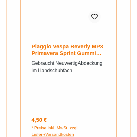
Piaggio Vespa Beverly MP3
Primavera Sprint Gummi
Abdeckung Handschuhfach
Gebraucht NeuwertigAbdeckung
im Handschuhfach
Regulärer Preis:
4,50 €
* Preise inkl. MwSt. zzgl.
Liefer-/Versandkosten