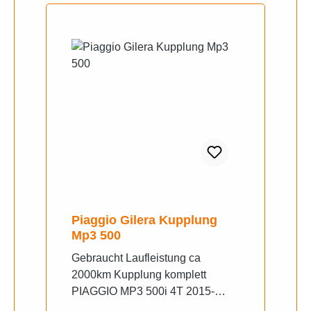
'11-'12Piaggio MP3 LT 400i H2O
4T E3 '09-'14Piaggio MP3 LT
500i H2O 4T E3 '09-'14
Piaggio Gilera Kupplung
Mp3 500
Gebraucht Laufleistung ca
2000km Kupplung komplett
PIAGGIO MP3 500i 4T 2015-
2018 Passt auf Gilera Fuoco