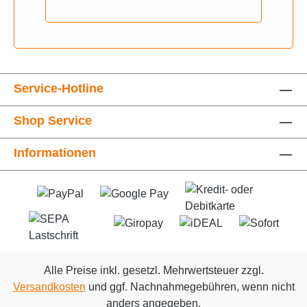
'08Piaggio MP3 RL MIC 250i H2O
4T E3 '08-'10Piaggio MP3 RL
MIC 300i H2O 4T E3 '11Piaggio
MP3 RL Touring 300i H2O 4T E3
'11-'12Piaggio MP3 LT 400i H2O
4T E3 '09-'14Piaggio MP3 LT
Service-Hotline
500i H2O 4T E3 '09-'14
Shop Service
Informationen
Alle Preise inkl. gesetzl. Mehrwertsteuer zzgl.
Versandkosten
und ggf. Nachnahmegebühren, wenn nicht
anders angegeben.