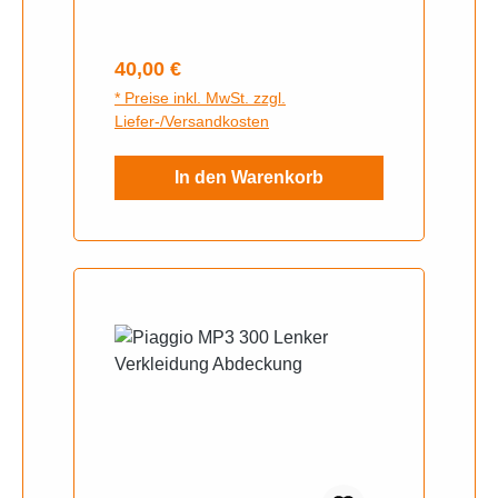
2016)Piaggio MP3 300i LT ABS
(TA11/TA19L) Euro4 (ab Bj.
Regulärer Preis:
40,00 €
2017)Piaggio MP3 300i LT ABS
* Preise inkl. MwSt. zzgl.
(TA11/TA19L) Euro4 (ab Bj.
Liefer-/Versandkosten
2018)Piaggio MP3 500
In den Warenkorb